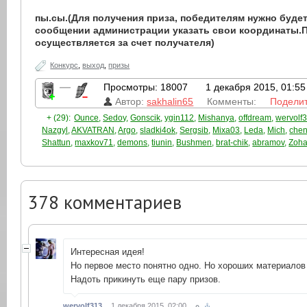
пы.сы.
(Для получения приза, победителям нужно буде
сообщении администрации указать свои координаты.
осуществляется за счет получателя)
Конкурс
,
выход
,
призы
—
Просмотры: 18007
1 декабря 2015, 01:55
Автор:
sakhalin65
Комменты:
Подели
+ (29):
Ounce
,
Sedoy
,
Gonscik
,
ygin112
,
Mishanya
,
offdream
,
wervolf
Nazgyl
,
AKVATRAN
,
Argo
,
sladki4ok
,
Sergsib
,
Mixa03
,
Leda
,
Mich
,
chen
Shattun
,
maxkov71
,
demons
,
tiunin
,
Bushmen
,
brat-chik
,
abramov
,
Zoh
378
комментариев
Интересная идея!
Но первое место понятно одно. Но хороших материало
Надоть прикинуть еще пару призов.
wervolf313
1 декабря 2015, 02:00