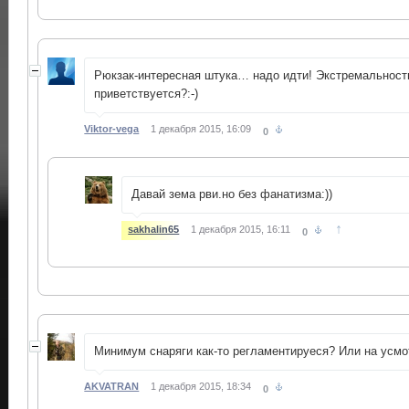
Рюкзак-интересная штука… надо идти! Экстремальность
приветствуется?:-)
Viktor-vega
1 декабря 2015, 16:09
0
Давай зема рви.но без фанатизма:))
↑
sakhalin65
1 декабря 2015, 16:11
0
Минимум снаряги как-то регламентируеся? Или на усмо
AKVATRAN
1 декабря 2015, 18:34
0