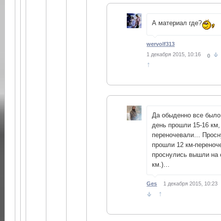
А материал где?
wervolf313
1 декабря 2015, 10:16
0
↑
Да обыденно все был
день прошли 15-16 км,
переночевали… Просн
прошли 12 км-переноч
проснулись вышли на 
км.)…
Ges
1 декабря 2015, 10:23
↑