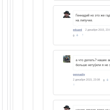
Геннадий но это же га
на липучке.
eduard
2 декабря 2015, 23:
↑
0
а что делать? наших а
больше нету(или я не 
gennadiy
2 декабря 2015, 23:08
0
↑
наших других тоже не 