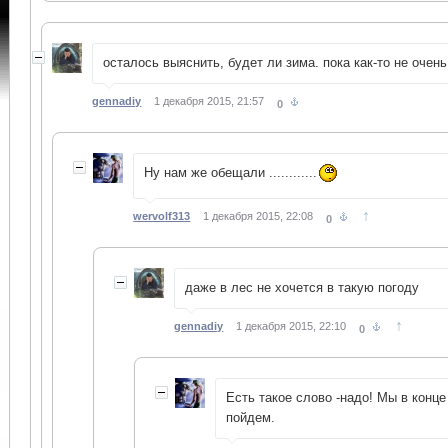
осталось выяснить, будет ли зима. пока как-то не очень
gennadiy
1 декабря 2015, 21:57
0
Ну нам же обещали ............
↑
wervolf313
1 декабря 2015, 22:08
0
даже в лес не хочется в такую погоду
↑
gennadiy
1 декабря 2015, 22:10
0
Есть такое слово -надо! Мы в конц
пойдем.