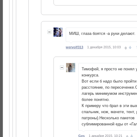
МИШ, глаза боятся -а руки делают.
wervolf313
1 декабря 2015, 10:03
0
Тимофей, я просто не понял 
конкурса.
Вот если б надо было пройти
расстояние, по пересеченке.
лагерь минимумом инструмент
более понятно.
К примеру что брал в эти вы
спальник, нож, мачете, тент,
патроны).Несколько пакетов
сублимированной еды от «Га
Ges
1 декабря 2015, 10:21
0