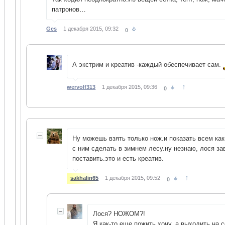
патронов…
Ges
1 декабря 2015, 09:32
0
А экстрим и креатив -каждый обеспечивает сам.
↑
wervolf313
1 декабря 2015, 09:36
0
Ну можешь взять только нож.и показать всем ка
с ним сделать в зимнем лесу.ну незнаю, лося за
поставить.это и есть креатив.
↑
sakhalin65
1 декабря 2015, 09:52
0
Лося? НОЖОМ?!
Я как-то еще пожить хочу, а выходить на 