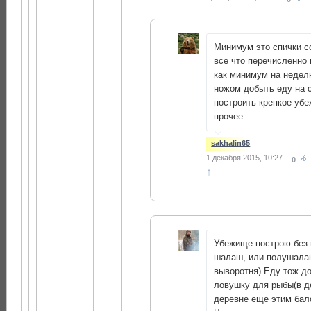
Минимум это спички с
все что перечисленно 
как минимум на недел
ножом добыть еду на 
построить крепкое уб
прочее.
sakhalin65
1 декабря 2015, 10:27
0
↑
Убежище построю без 
шалаш, или полушала
выворотня).Еду тож д
ловушку для рыбы(в д
деревне еще этим ба