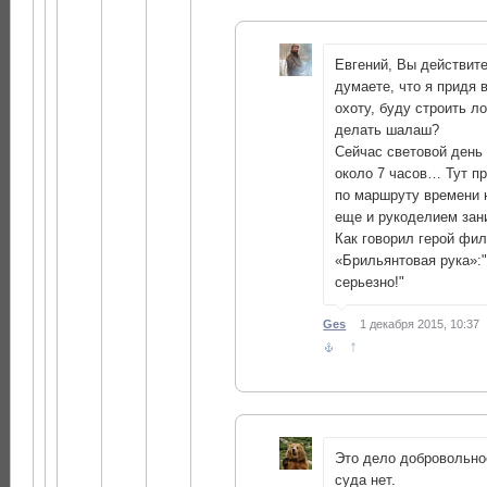
Евгений, Вы действит
думаете, что я придя в
охоту, буду строить л
делать шалаш?
Сейчас световой ден
около 7 часов… Тут пр
по маршруту времени н
еще и рукоделием зан
Как говорил герой фи
«Брильянтовая рука»:"
серьезно!"
Ges
1 декабря 2015, 10:37
↑
Это дело добровольное
суда нет.