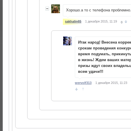
Хорошо.а то с телефона проблемно
sakhalin65
1 декабря 2015, 11:19
0
Итак народ! Внесена корре
срокам проведения конкурс
время подумать, прикинуть
в жизнь! Ждем ваших мате
призы ждут своих владельц
всем удачи!!!
wervolf313
1 декабря 2015, 11:23
↑