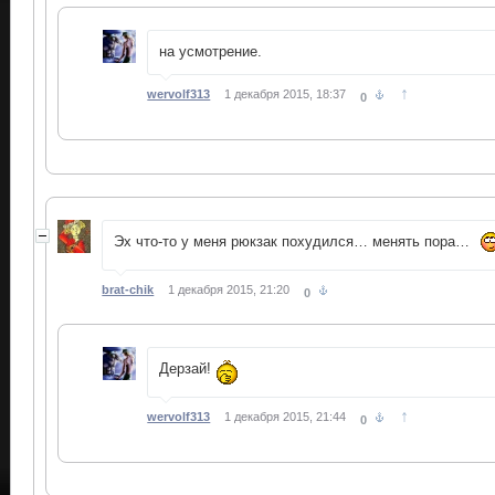
на усмотрение.
↑
wervolf313
1 декабря 2015, 18:37
0
Эх что-то у меня рюкзак похудился… менять пора…
brat-chik
1 декабря 2015, 21:20
0
Дерзай!
↑
wervolf313
1 декабря 2015, 21:44
0