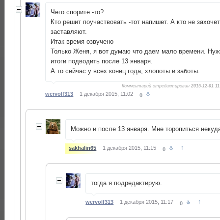
Чего спорите -то?
Кто решит поучаствовать -тот напишет. А кто не захочет
заставляют.
Итак время озвучено
Только Женя, я вот думаю что даем мало времени. Нуж
итоги подводить после 13 января.
А то сейчас у всех конец года, хлопоты и заботы.
Комментарий отредактирован
2015-12-01 11
wervolf313
1 декабря 2015, 11:02
0
Можно и после 13 января. Мне торопиться некуд
↑
sakhalin65
1 декабря 2015, 11:15
0
тогда я подредактирую.
↑
wervolf313
1 декабря 2015, 11:17
0