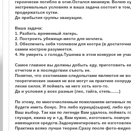
героически погибло в огне.Остался минимум. Волею 
экстремальных условиях и ваша задача состоит в том,
продержаться сутки.
До прибытия группы эвакуации.
Ваша задача:
1. Разбить временный лагерь.
2. Построить убежище-место для ночлега.
3. Обеспечить себя топливом для костра (в достаточно
самим костром разумеется.
4. Не умереть с голода.Тушенка в этом конкурсе не уча
Самое главное вы должны добыть еду, приготовить е
отчетом и в последствии съесть ее.
Понятно, что охотниками-следопытами являются не все
теоретические знания не все могут на практике сооруд
лески силок. И поймать на него хоть кого-то.
Да и условия у всех разные (лес, тайга, степь.......)
По этому, по многочисленным пожеланиям активных п
будете иметь бонус. Это либо курица(сырая), либо кус
Ваш выбор. Так как по легенде Вам удалось поймать го
глухаря, ежика ну и т.д. Вам нужно, изготовить ловчую
имеющихся средств.Задокументировать ее изготовлени
Практика всяко лучше теории.Сразу после фото-виде