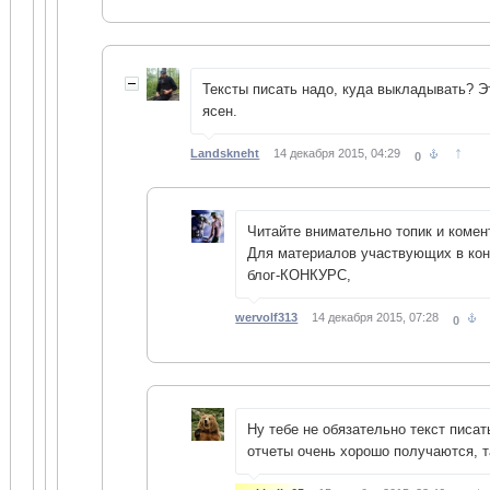
Тексты писать надо, куда выкладывать? Э
ясен.
↑
Landskneht
14 декабря 2015, 04:29
0
Читайте внимательно топик и комен
Для материалов участвующих в кон
блог-КОНКУРС,
wervolf313
14 декабря 2015, 07:28
0
Ну тебе не обязательно текст писат
отчеты очень хорошо получаются, т