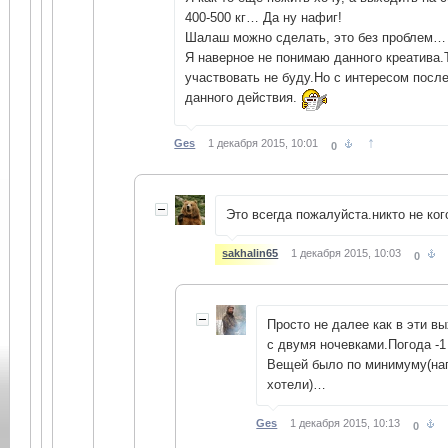
400-500 кг… Да ну нафиг!
Шалаш можно сделать, это без проблем…
Я наверное не понимаю данного креатива.Т
участвовать не буду.Но с интересом посл
данного действия.
↑
Ges
1 декабря 2015, 10:01
0
Это всегда пожалуйста.никто не ког
sakhalin65
1 декабря 2015, 10:03
0
Просто не далее как в эти в
с двумя ночевками.Погода -
Вещей было по минимуму(на
хотели)…
Ges
1 декабря 2015, 10:13
0