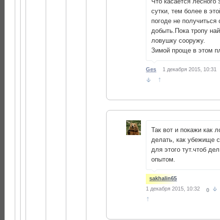
Что касается лесного з
сутки, тем более в эт
погоде не получиться 
добыть.Пока тропу най
ловушку сооружу.
Зимой проще в этом 
Ges
1 декабря 2015, 10:31
↑
Так вот и покажи как 
делать, как убежище 
для этого тут.чтоб де
опытом.
sakhalin65
1 декабря 2015, 10:32
0
↑