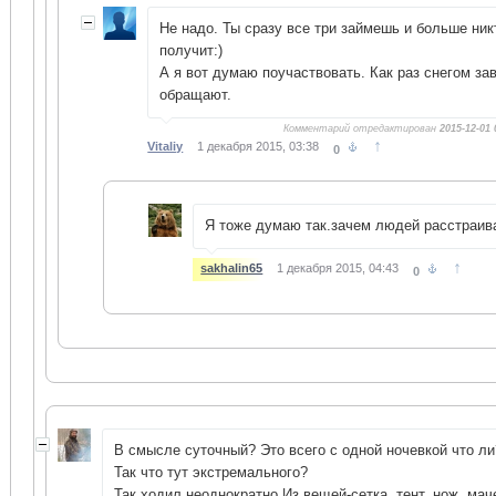
Не надо. Ты сразу все три займешь и больше ник
получит:)
А я вот думаю поучаствовать. Как раз снегом за
обращают.
Комментарий отредактирован
2015-12-01 
↑
Vitaliy
1 декабря 2015, 03:38
0
Я тоже думаю так.зачем людей расстраиват
↑
sakhalin65
1 декабря 2015, 04:43
0
В смысле суточный? Это всего с одной ночевкой что ли
Так что тут экстремального?
Так ходил неоднократно.Из вещей-сетка, тент, нож, мач