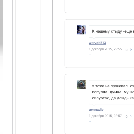
↑
К нашему стыду -еще н
wervolf313
1 декабря 2015, 22:55
0
↑
я тоже не пробовал. с
популял. думал, мушк
силуэтах, да дождь ка
gennadiy
1 декабря 2015, 22:57
0
↑