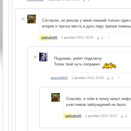
0
Согласен, но рюкзак у меня лишний только один
второе и третье место.и дать пару призов помен
↑
sakhalin65
1 декабря 2015, 02:02
0
Подумаю, ребят подключу.
Топик твой чуть поправил.
↑
wervolf313
1 декабря 2015, 02:03
0
Спасибо, я тебе в личку кинул инфу
участников заблуждений не было
sakhalin65
1 декабря 2015, 02:07
0