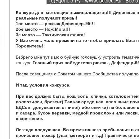
Конкурс для настоящих выживальщиков!!! Диванные 
реальные получают призы!
1ое место — рюкзак Дефендер-95!!!
2ое место — Нож Mora!!!
3е место — Тактическая фляга!
У Вас очень мало времени на то чтобы прислать Ваш п
Торопитесь!
Взбрело мне тут в мою буйную головушку устроить тематич
конкурс.
Главный приз победителю рюкзак, Дефендер-95
После совещания с Советом нашего Сообщества получило
И так, условия конкурса.
При вас должно быть, нож, соль, спички, котелок и тен
полиэтилен, брезент).Так как среди нас, сплошные по
ЕДСов -допускается огниво(либо спички) не большое 
и сахара. Кусок веревки, медной проволоки или лески
снаряжение.
Легенда следующая: Во время вашего пребывания в ле
произошел пожар (упал метеорит и т.д) Практически в