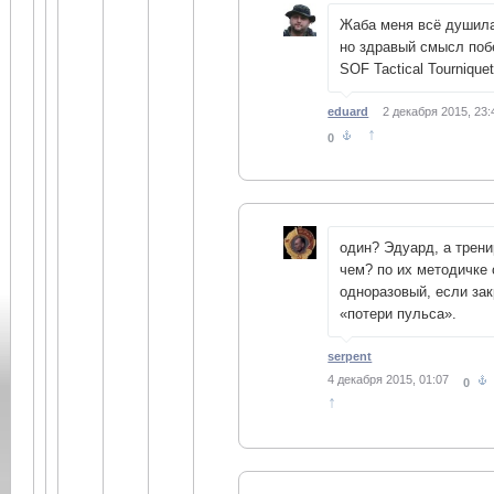
Жаба меня всё душил
но здравый смысл поб
SOF Tactical Tourniquet
eduard
2 декабря 2015, 23:
↑
0
один? Эдуард, а трени
чем? по их методичке 
одноразовый, если за
«потери пульса».
serpent
4 декабря 2015, 01:07
0
↑