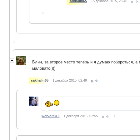
sakhalin65
15 декабря 2015, 23:46
0
Блин, за второе место теперь и я думаю побороться, а 
маловато:)))
sakhalin65
1 декабря 2015, 02:49
0
↑
wervolf313
1 декабря 2015, 02:55
0