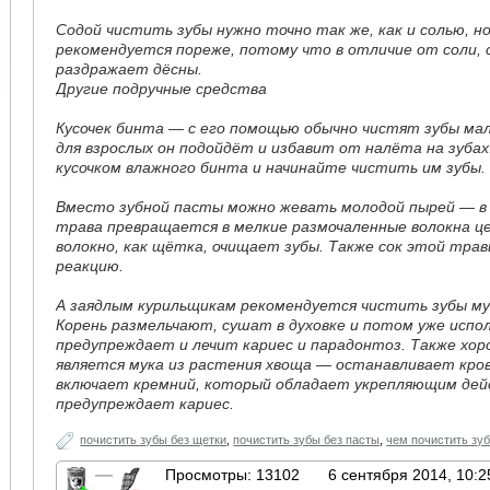
Содой чистить зубы нужно точно так же, как и солью, н
рекомендуется пореже, потому что в отличие от соли, 
раздражает дёсны.
Другие подручные средства
Кусочек бинта — с его помощью обычно чистят зубы мал
для взрослых он подойдёт и избавит от налёта на зуба
кусочком влажного бинта и начинайте чистить им зубы.
Вместо зубной пасты можно жевать молодой пырей — в 
трава превращается в мелкие размочаленные волокна ц
волокно, как щётка, очищает зубы. Также сок этой тр
реакцию.
А заядлым курильщикам рекомендуется чистить зубы мук
Корень размельчают, сушат в духовке и потом уже испо
предупреждает и лечит кариес и парадонтоз. Также хо
является мука из растения хвоща — останавливает кро
включает кремний, который обладает укрепляющим дей
предупреждает кариес.
почистить зубы без щетки
,
почистить зубы без пасты
,
чем почистить зу
—
Просмотры: 13102
6 сентября 2014, 10:2