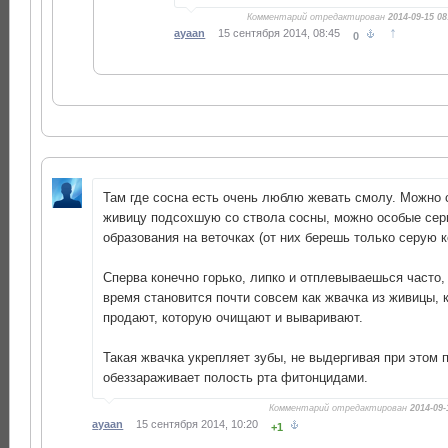
Комментарий отредактирован
2014-09-15 08
↑
ayaan
15 сентября 2014, 08:45
0
Там где сосна есть очень люблю жевать смолу. Можно 
живицу подсохшую со ствола сосны, можно особые се
образования на веточках (от них берешь только серую к
Сперва конечно горько, липко и отплевываешься часто,
время становится почти совсем как жвачка из живицы, 
продают, которую очищают и вываривают.
Такая жвачка укрепляет зубы, не выдергивая при этом 
обеззараживает полость рта фитонцидами.
Комментарий отредактирован
2014-09-
ayaan
15 сентября 2014, 10:20
+1