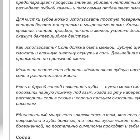
предотвращает процессы гниения, убирает неприятный 
разъедает зубной камень и тем самым отбеливает эмал
Для чистки зубов можно использовать простую поваренн
которая богата минералами и микроэлементами. Кальций
кремний, натрий, фосфор, никель и железо укрепят дёсн
окажут бактерицидное действие.
Как использовать? Соль должна быть мелкой. Зубную щ
смочить и влажную щетину окунуть в соль. Дальнейшая 
происходит по привычной схеме.
Можно на основе соли сделать «домашнюю» зубную паст
соль и растительное масло.
Есть и другой способ почистить зубы — нужно мелко см
положить чайную ложечку под язык, когда во рту наберё
растворить соль в слюне и хорошо пальцем очистить зу
рассолом.
Единственный минус соли заключается в том, что если 
повреждена и зубы больные, то чистка зубов может пон
болезненной, но постепенно симптомы проходят и зубы
Содой