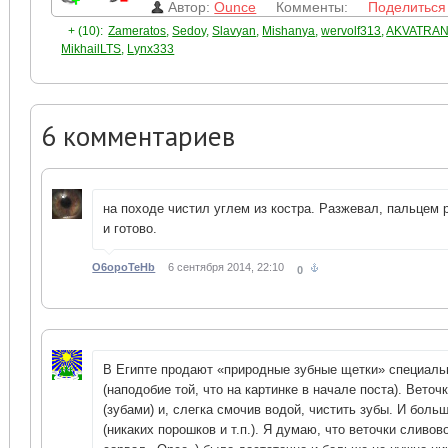
Автор:
Ounce
Комменты:
Поделиться
+ (10):
Zameratos
,
Sedoy
,
Slavyan
,
Mishanya
,
wervolf313
,
AKVATRA
MikhailLTS
,
Lynx333
6
комментариев
на походе чистил углем из костра. Разжевал, пальцем 
и готово.
O6opoTeHb
6 сентября 2014, 22:10
0
В Египте продают «природные зубные щетки» специаль
(наподобие той, что на картинке в начале поста). Веточ
(зубами) и, слегка смочив водой, чистить зубы. И боль
(никаких порошков и т.п.). Я думаю, что веточки сливов