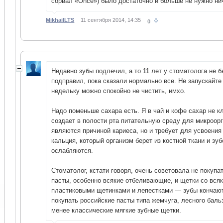
сорвал «Once») было достаточно и больше не нужно н
MikhailLTS
11 сентября 2014, 14:35
0
Недавно зубы подлечил, а то 11 лет у стоматолога не 
подправил, пока сказали нормально все. Не запускайте 
недельку можно спокойно не чистить, имхо.
Надо поменьше сахара есть. Я в чай и кофе сахар не к
создает в полости рта питательную среду для микроор
являются причиной кариеса, но и требует для усвоения
кальция, который организм берет из костной ткани и зу
ослабляются.
Стоматолог, кстати говоря, очень советовала не покуп
пасты, особенно всякие отбеливающие, и щетки со вся
пластиковыми щетинками и лепестками — зубы кончают
покупать российские пасты типа жемчуга, лесного бальза
менее классические мягкие зубные щетки.