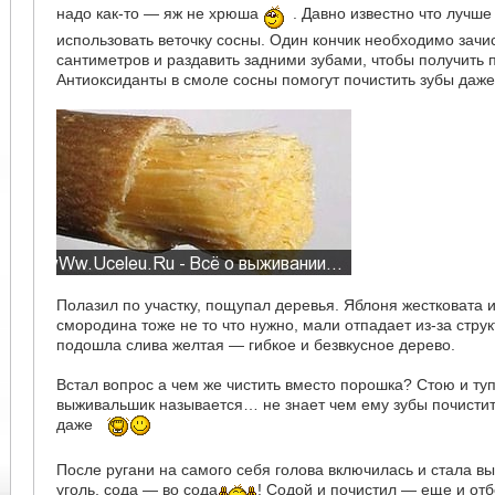
надо как-то — яж не хрюша
. Давно известно что лучше
использовать веточку сосны. Один кончик необходимо зачи
сантиметров и раздавить задними зубами, чтобы получить 
Антиоксиданты в смоле сосны помогут почистить зубы даже
Полазил по участку, пощупал деревья. Яблоня жестковата и 
смородина тоже не то что нужно, мали отпадает из-за стр
подошла слива желтая — гибкое и безвкусное дерево.
Встал вопрос а чем же чистить вместо порошка? Стою и 
выживальшик называется… не знает чем ему зубы почисти
даже
После ругани на самого себя голова включилась и стала в
уголь, сода — во сода
! Содой и почистил — еще и от