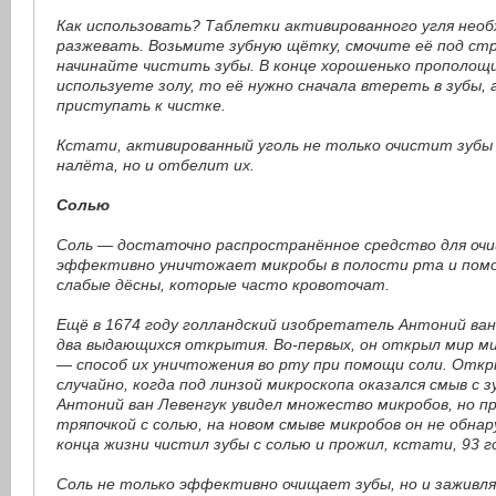
Как использовать? Таблетки активированного угля нео
разжевать. Возьмите зубную щётку, смочите её под стр
начинайте чистить зубы. В конце хорошенько прополощ
используете золу, то её нужно сначала втереть в зубы,
приступать к чистке.
Кстати, активированный уголь не только очистит зубы
налёта, но и отбелит их.
Солью
Соль — достаточно распространённое средство для очи
эффективно уничтожает микробы в полости рта и пом
слабые дёсны, которые часто кровоточат.
Ещё в 1674 году голландский изобретатель Антоний ван
два выдающихся открытия. Во-первых, он открыл мир ми
— способ их уничтожения во рту при помощи соли. Отк
случайно, когда под линзой микроскопа оказался смыв с з
Антоний ван Левенгук увидел множество микробов, но п
тряпочкой с солью, на новом смыве микробов он не обнар
конца жизни чистил зубы с солью и прожил, кстати, 93 г
Соль не только эффективно очищает зубы, но и заживл