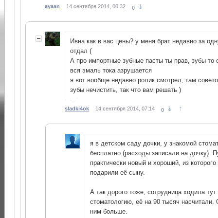
ayaan
14 сентября 2014, 00:32
0
Ивна как в вас цены? у меня брат недавно за одн
отдал (
А про импортные зубные пасты ты прав, зубы то 
вся эмаль тока азрушается
я вот вообще недавно ролик смотрел, там совет
зубы нечистить, так что вам решать )
↑
sladki4ok
14 сентября 2014, 07:14
0
я в детском саду дочки, у знакомой стома
бесплатно (расходы записали на дочку). 
практически новый и хороший, из которого
подарили её сыну.
А так дорого тоже, сотрудница ходила тут
стоматологию, её на 90 тысяч насчитали. 
ним больше.