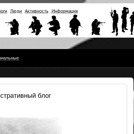
логи
Люди
Активность
Информация
ональные
стративный блог