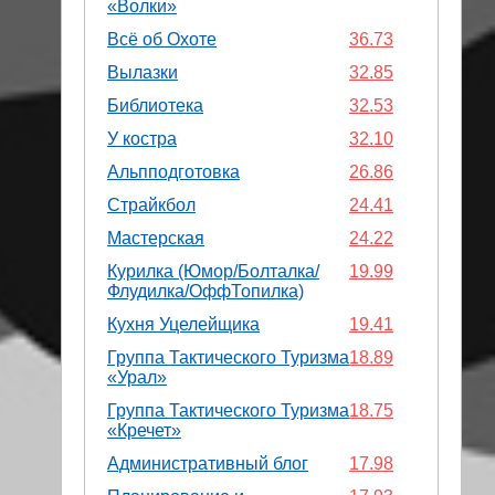
«Волки»
Всё об Охоте
36.73
Вылазки
32.85
Библиотека
32.53
У костра
32.10
Альпподготовка
26.86
Страйкбол
24.41
Мастерская
24.22
Курилка (Юмор/Болталка/
19.99
Флудилка/ОффТопилка)
Кухня Уцелейщика
19.41
Группа Тактического Туризма
18.89
«Урал»
Группа Тактического Туризма
18.75
«Кречет»
Административный блог
17.98