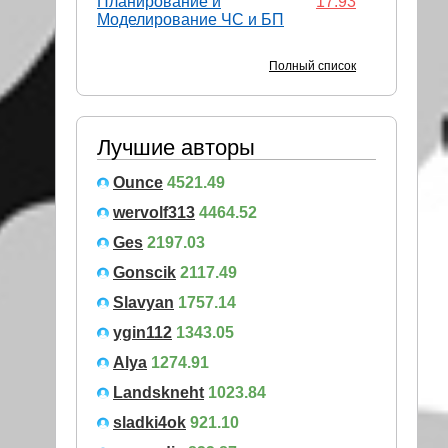
Планирование и
17.93
Моделирование ЧС и БП
Полный список
Лучшие авторы
Ounce
4521.49
wervolf313
4464.52
Ges
2197.03
Gonscik
2117.49
Slavyan
1757.14
ygin112
1343.05
Alya
1274.91
Landskneht
1023.84
sladki4ok
921.10