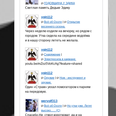
ГОДОВЩИНА У ЭДИКА
Светлая память Дядьке Эдику
ygin112
Всё об Охоте
|
Открытие
весеннего сезона.
Через неделю ездили на вечорку, но рядом с
городом. Утка сидела на середине водоёма
и в нашу сторону лететь не желала.
ygin112
Снаряжение
|
Электросила в кармане.
youtu.be/mZoz5VoKcAg?feature=shared
ygin112
Оружие
|
Нож - инструмент и
оружие.
Один «Страж» уехал помогатором к парням
на передовую.
wervolf313
Всё об Охоте
|
Но утки уже. Летят
высоко...... (С)
Спасибо.Не, ствол коротковат, да и на