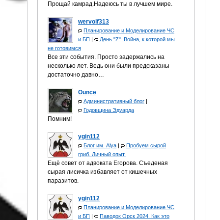
Прощай камрад.Надеюсь ты в лучшем мире.
wervolf313
Планирование и Моделирование ЧС
и БП
|
День "Z". Война, к которой мы
не готовимся
Все эти события. Просто задержались на
несколько лет. Ведь они были предсказаны
достаточно давно…
Ounce
Административный блог
|
Годовщина Эдуарда
Помним!
ygin112
Блог им. Alya
|
Пробуем сырой
гриб. Личный опыт.
Ещё совет от адвоката Егорова. Съеденая
сырая лисичка избавляет от кишечных
паразитов.
ygin112
Планирование и Моделирование ЧС
и БП
|
Паводок Орск 2024. Как это