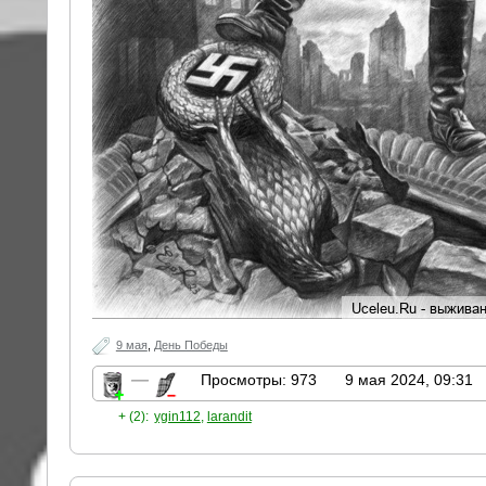
9 мая
,
День Победы
—
Просмотры: 973
9 мая 2024, 09:31
+ (2):
ygin112
,
larandit