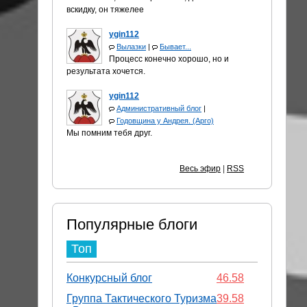
вскидку, он тяжелее
ygin112
Вылазки
|
Бывает...
Процесс конечно хорошо, но и
результата хочется.
ygin112
Административный блог
|
Годовщина у Андрея. (Арго)
Мы помним тебя друг.
Весь эфир
|
RSS
Популярные блоги
Топ
Конкурсный блог
46.58
Группа Тактического Туризма
39.58