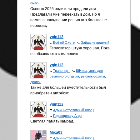
было.
Осенью 2025 родители продали дом.
Предлагали мне переехать в дом. Но я
помня о наводнении решил что больше не
переживу
ygin112
Всё об Охоте
|
Зайца не видели?
Тепловизор штука хорошая. Пока
не обзавелся к сожалению.
ygin112
Транспорт
|
ШНива, авто для
семейного отдыха, рыбалки/охоты,
драпа.
Так же для бóльшей вместительности был
приобретен автобокс.
ygin112
Административный блог
|
Годовщина у Аrgo
Светлая память камрад.
Mixa03
Административный блог
|