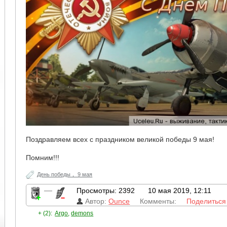
Поздравляем всех с праздником великой победы 9 мая!
Помним!!!
День победы， 9 мая
—
Просмотры: 2392
10 мая 2019, 12:11
Автор:
Ounce
Комменты:
Поделиться
+ (2):
Argo
,
demons