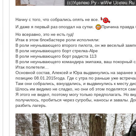
Начну с того, что собрались опять не все.
И даже я первый раз опоздал на сутки.
Причина правда 
Но всеравно, это не есть гуд!
Итак в этом блокбастере роли исполняли:
В роли неунывающего второго пилота, он же веселый замп
В роли неунывающего борт стрелка-Alpe
В роли неунывающего борт радиста 113
В роли неунывающего командира экипажа, ваш покорный сл
Итак полетели…
Основной состав, Алексей и Юра выдвинулись на заранее
позицию 08.01.2015года. Где с утра по раньше уже встреча
Там они собрались, взнуздались, и выдвинулись к месту ди
Шлось им видимо не сладко, но они об этом поделятся сам
Я этого не видел, поэтому могу только предполагать. Но ви
получилось, пробиться через сугробы, наносы и завалы. До
разбить лагерь.