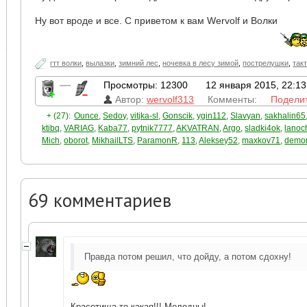
Ну вот вроде и все. С приветом к вам Wervolf и Волки
гтт волки
,
вылазки
,
зимний лес
,
ночевка в лесу зимой
,
пострелушки
,
так
—
Просмотры: 12300
12 января 2015, 22:13
Автор:
wervolf313
Комменты:
Подели
+ (27):
Ounce
,
Sedoy
,
vitjka-sl
,
Gonscik
,
ygin112
,
Slavyan
,
sakhalin65
ktibq
,
VARIAG
,
Kaba77
,
pytnik7777
,
AKVATRAN
,
Argo
,
sladki4ok
,
lanoc
Mich
,
oborot
,
MikhailLTS
,
ParamonR
,
113
,
Aleksey52
,
maxkov71
,
demo
69
комментариев
Правда потом решил, что дойду, а потом сдохну!
Красотища то какая!!! Молодцы!