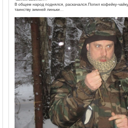
В общем народ поднялся, раскачался.Попил кофейку-чайку
таинству зимней линьки…