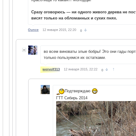
Сразу оговорюсь — ни одного живого дерева не по
висят только на обломанных и сухих пнях.
Ounce
12 января 2015, 22:20
0
во всем виноваты злые бобры! Это они гады порт
только пользуемся их остатками.
↑
wervolf313
12 января 2015, 22:22
0
Подтверждаю
ГТТ Сибирь 2014