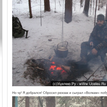
Но чу! Я добрался! Сбросил рюкзак и сыграл «Волкам» поб