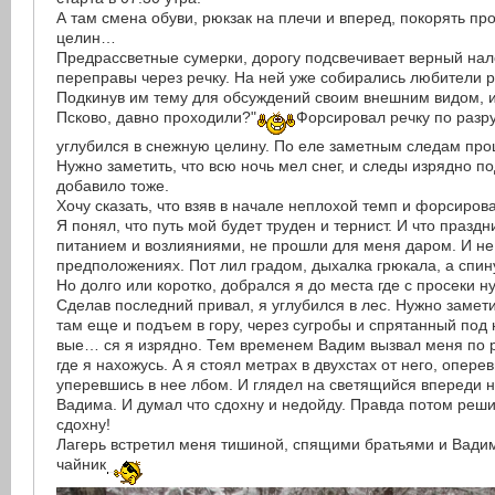
А там смена обуви, рюкзак на плечи и вперед, покорять п
целин…
Предрассветные сумерки, дорогу подсвечивает верный нал
переправы через речку. На ней уже собирались любители р
Подкинув им тему для обсуждений своим внешним видом, 
Псково, давно проходили?"
Форсировал речку по разр
углубился в снежную целину. По еле заметным следам пр
Нужно заметить, что всю ночь мел снег, и следы изрядно п
добавило тоже.
Хочу сказать, что взяв в начале неплохой темп и форсировав
Я понял, что путь мой будет труден и тернист. И что празд
питанием и возлияниями, не прошли для меня даром. И не
предположениях. Пот лил градом, дыхалка грюкала, а спин
Но долго или коротко, добрался я до места где с просеки н
Сделав последний привал, я углубился в лес. Нужно замети
там еще и подъем в гору, через сугробы и спрятанный под 
вые… ся я изрядно. Тем временем Вадим вызвал меня по р
где я нахожусь. А я стоял метрах в двухстах от него, опере
уперевшись в нее лбом. И глядел на светящийся впереди
Вадима. И думал что сдохну и недойду. Правда потом решил
сдохну!
Лагерь встретил меня тишиной, спящими братьями и Вад
чайник