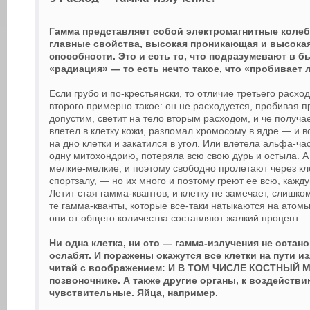
Гамма представляет собой электромагнитные колеб
главные свойства, высокая проникающая и высок
способности. Это и есть то, что подразумевают в б
«радиация» — то есть нечто такое, что «пробивает
Если грубо и по-крестьянски, то отличие третьего расход
второго примерно такое: он не расходуется, пробивая пр
допустим, светит на тело вторым расходом, и че получа
влетел в клетку кожи, разломал хромосому в ядре — и в
на дно клетки и закатился в угол. Или влетела альфа-ча
одну митохондрию, потеряла всю свою дурь и остыла. А
мелкие-мелкие, и поэтому свободно пролетают через кле
спортзалу, — но их много и поэтому греют ее всю, кажд
Летит стая гамма-квантов, и клетку не замечает, слишко
те гамма-кванты, которые все-таки натыкаются на атомы
они от общего количества составляют жалкий процент.
Ни одна клетка, ни сто — гамма-излучения не остано
ослабят. И поражены окажутся все клетки на пути и
читай с воображением: И В ТОМ ЧИСЛЕ КОСТНЫЙ М
позвоночнике. А также другие органы, к воздейств
чувствительные. Яйца, например.