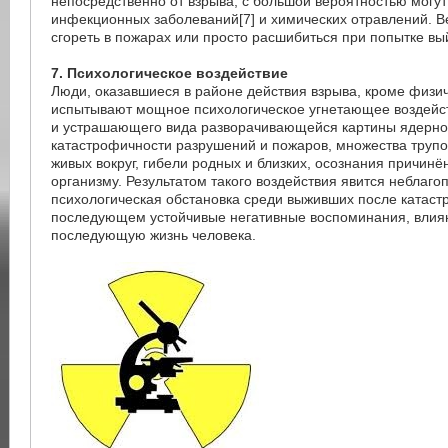
непосредственно от взрыва, с большой вероятностью могут
инфекционных заболеваний[7] и химических отравлений. В
сгореть в пожарах или просто расшибиться при попытке вый
7. Психологическое воздействие
Люди, оказавшиеся в районе действия взрыва, кроме физи
испытывают мощное психологическое угнетающее воздейс
и устрашающего вида разворачивающейся картины ядерног
катастрофичности разрушений и пожаров, множества трупо
живых вокруг, гибели родных и близких, осознания причинё
организму. Результатом такого воздействия явится неблаго
психологическая обстановка среди выживших после катаст
последующем устойчивые негативные воспоминания, вли
последующую жизнь человека.