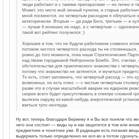
люди работают и с такими препаратами — но лично я так
Может, это чисто мой личный пунктик, и старые работни
мной посмеются, но четвертым расходом я облучаться 
категорически. Вторым — да ради Бога, третьим — а ху
— лучше б конешно не надо, а с четвертым — однозначн
такой вот рейтинг получился :)
Хорошее в том, что не будучи работником славного ато
потоком чистого четвертого расхода ты не столкнешься,
ровно до того момента, пока наши Стратегические Парт
над твоим городишкой Нейтронное Бомбо. Это, считаю,
обстоятельства для практического знакомства с четвер
потому что знакомство не затянется, и мучиться придетс
То есть, стоит запомнить, что четвертый расход — это х
возможных, но есть плюс — с чистым четвертым столкну
разве что в случае масштабной аварии на ядерном реак
скорее всего будет присутствовать в спектре сложной гря
вылезла наружу из какой-нибудь энергетической установ
взяться тупо неоткуда.
Ну вот, теперь благодаря Беркему я и Вы все поняли что же
чего она состоит — виды ну и как защитится в том или ино
предметнее и понятнее уже. В радиации есть поганая вещ
выдержать только определенно ее кол-во а потом сдохнуть