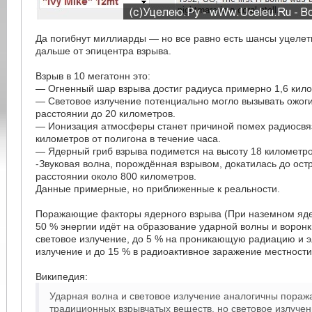
Да погибнут миллиарды — но все равно есть шансы уцелеть
дальше от эпицентра взрыва.
Взрыв в 10 мегатонн это:
— Огненный шар взрыва достиг радиуса примерно 1,6 кил
— Световое излучение потенциально могло вызывать ожоги
расстоянии до 20 километров.
— Ионизация атмосферы станет причиной помех радиосвяз
километров от полигона в течение часа.
— Ядерный гриб взрыва подимется на высоту 18 километро
-Звуковая волна, порождённая взрывом, докатилась до ост
расстоянии около 800 километров.
Данные примерные, но приближенные к реальности.
Поражающие факторы ядерного взрыва (При наземном яде
50 % энергии идёт на образование ударной волны и воронк
световое излучение, до 5 % на проникающую радиацию и 
излучение и до 15 % в радиоактивное заражение местности
Википедия:
Ударная волна и световое излучение аналогичны пор
традиционных взрывчатых веществ, но световое излучен