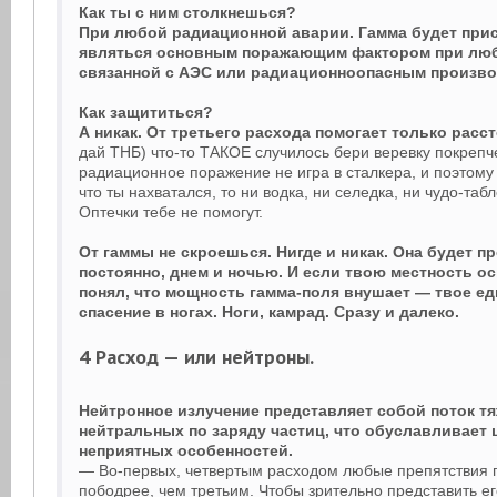
Как ты с ним столкнешься?
При любой радиационной аварии. Гамма будет при
являться основным поражающим фактором при люб
связанной с АЭС или радиационноопасным произво
Как защититься?
А никак. От третьего расхода помогает только расс
дай ТНБ) что-то ТАКОЕ случилось бери веревку покреп
радиационное поражение не игра в сталкера, и поэтому
что ты нахватался, то ни водка, ни селедка, ни чудо-та
Оптечки тебе не помогут.
От гаммы не скроешься. Нигде и никак. Она будет п
постоянно, днем и ночью. И если твою местность о
понял, что мощность гамма-поля внушает — твое е
спасение в ногах. Ноги, камрад. Сразу и далеко.
4 Расход — или нейтроны.
Нейтронное излучение представляет собой поток т
нейтральных по заряду частиц, что обуславливает 
неприятных особенностей.
— Во-первых, четвертым расходом любые препятствия
пободрее, чем третьим. Чтобы зрительно представить ег