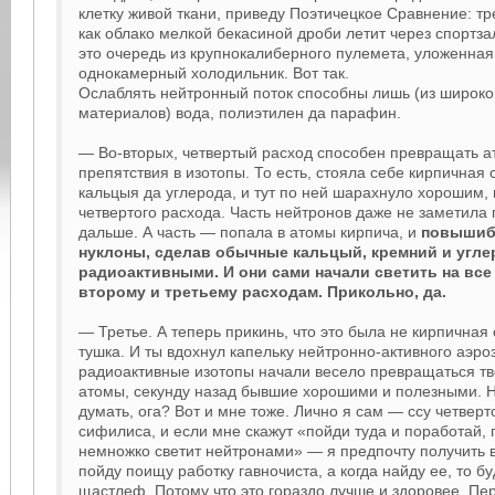
клетку живой ткани, приведу Поэтичецкое Сравнение: тр
как облако мелкой бекасиной дроби летит через спортза
это очередь из крупнокалиберного пулемета, уложенная 
однокамерный холодильник. Вот так.
Ослаблять нейтронный поток способны лишь (из широко
материалов) вода, полиэтилен да парафин.
— Во-вторых, четвертый расход способен превращать 
препятствия в изотопы. То есть, стояла себе кирпичная 
кальцыя да углерода, и тут по ней шарахнуло хорошим,
четвертого расхода. Часть нейтронов даже не заметила 
дальше. А часть — попала в атомы кирпича, и
повышиб
нуклоны, сделав обычные кальцый, кремний и угл
радиоактивными. И они сами начали светить на все
второму и третьему расходам. Прикольно, да.
— Третье. А теперь прикинь, что это была не кирпичная 
тушка. И ты вдохнул капельку нейтронно-активного аэроз
радиоактивные изотопы начали весело превращаться т
атомы, секунду назад бывшие хорошими и полезными. Н
думать, ога? Вот и мне тоже. Лично я сам — ссу четверт
сифилиса, и если мне скажут «пойди туда и поработай, 
немножко светит нейтронами» — я предпочту получить 
пойду поищу работку гавночиста, а когда найду ее, то б
щастлеф. Потому что это гораздо лучше и здоровее. Пе