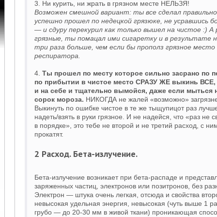
3. Ни курить, ни жрать в грязном месте НЕЛЬЗЯ!
Возможен смешной вариант: ты все сделал правильно
успешно прошел по недецкой грязюке, не усравшись 
— и сдуру перекурил как только вышел на чистое :) А
грязные, ты помацал ими сигаретку и в результате н
три раза больше, чем если бы прополз грязное место 
респиратора.
4.
Ты прошел по месту которое сильно засрано по 
по прибытии в чистое место СРАЗУ ЖЕ выкинь ВСЕ,
и на себе и тщательно вымойся, даже если мыться н
сорок мороза.
НИКОГДА не жалей «возможно» загрязн
Выкинуть по ошибке чистое в те же тыщупицот раз лучш
надеть/взять в руки грязное. И не надейся, что «раз не с
в порядке», это тебе не второй и не третий расход, с н
прокатят.
2 Расход. Бета-излучение.
Бета-излучение возникает при бета-распаде и представ
заряженных частиц, электронов или позитронов, без раз
Электрон — штука очень легкая, отсюда и свойства втор
невысокая удельная энергия, невысокая (чуть выше 1 ра
грубо — до 20-30 мм в живой ткани) проникающая спосо