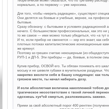
теоретически может оказаться, что по третьему расходу
нормально, а по первому — уже хиросима.
Для того, чтобы «мерить радиацию», существуют специ
Они делятся на боевые и учебные, вернее, на професс
бытовые.
Сразу обозначу: с бытовыми в условиях радиационной а
нечего. С большинством профессиональных, как это ни 
то же самое — ими можно только убедиться, что «а тут 
И то, если прибор не свихнется — хер его знает, как себ
плотных потоках капиталистические ионизационные кам
же крякнут.
Поэтому аз грешен считаю некошерным (из общедоступн
РУП-1 и ДП-5. Эти приборы — да, боевые, в полном смы
Купив прибор, ОСВОЙ его. Ты обязан понимать его шкал
моську и не шевеля губами в мучительном раздумьи. Что
накрепко вколоти себе в башку следующее: как тол
грязном месте, ты начал набирать дозу.
И если абсолютная величина накопленной тобою до
трагическое несоответствие с твоей личной перен
сдохнешь хуе*ой смертью, разложившись заживо.
Прими за свой абсолютный порог 400 рентген (полученн