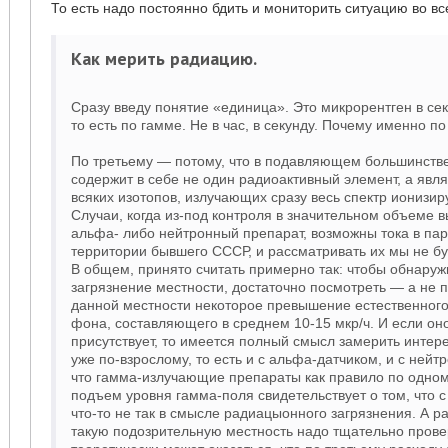
То есть надо постоянно бдить и мониторить ситуацию во вс
Как мерить радиацию.
Сразу введу понятие «единица». Это микрорентген в сек
то есть по гамме. Не в час, в секунду. Почему именно п
По третьему — потому, что в подавляющем большинстве
содержит в себе не один радиоактивный элемент, а явл
всяких изотопов, излучающих сразу весь спектр ионизи
Случаи, когда из-под контроля в значительном объеме 
альфа- либо нейтронный препарат, возможны тока в пар
территории бывшего СССР, и рассматривать их мы не б
В общем, принято считать примерно так: чтобы обнару
загрязнение местности, достаточно посмотреть — а не п
данной местности некоторое превышение естественног
фона, составляющего в среднем 10-15 мкр/ч. И если о
присутствует, то имеется полный смысл замерить инте
уже по-взрослому, то есть и с альфа-датчиком, и с ней
что гамма-излучающие препараты как правило по одному
подъем уровня гамма-поля свидетельствует о том, что с
что-то не так в смысле радиацыонного загрязнения. А раз
такую подозрительную местность надо тщательно прове