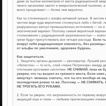
даже за тысячи километров от места радиационной ава
твоего организма хватит и микроскопической пылинки, а 
всего прощелкают — более чем вероятно.
Как ты столкнешься с альфа-активной грязью. В чистом 
чистом виде куда вероятнее столкнуться либо с бетой, л
разрушенных капсул промышленных источников — но и 
экзотический вариант. Поэтому самый вероятный вариан
столкновения с радиационной загрязненностью — компл
грязи будут присутствовать все четыре расхода.
Если т
вокруг себя радиационную опасность, без разницы
от альфы по умолчанию, здоровее будешь.
Как защититься.
1. Защитить органы дыхания — респиратор. Лучший ре
«Лепесток» — то есть, слой «ткани Петрянова» между д
плотными кусочками синтетики.
НЕ СНИМАЙ, пока не 
уверен, что ты вышел из грязного места. Если снял
минутку»- можешь считать, что ты его вообще не на
последствия ровно те же. Поэтому — НЕ СНИМАТЬ. И
НЕ ТРОГАТЬ ЕГО РУКАМИ.
2. Если ты уверен, что загрязненность по первому вокру
защищай еще и глаза — любыми прилегающими очками