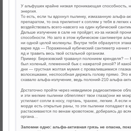
У альфушек крайне низкая проникающая способность, н
энергия.
То есть, если ты вдохнул пылинку, измазанную альфа-а
препаратом, то она прилипнет к соплям у тебя в легких 
воздействовать всего-навсего на один кубический санти
Дальше излучение в сале не пройдет, из-за низкой про
способности. Но зато в этом кубическом сантиметре ал
ни одной целой молекулы. Внутри тебя образуется этак
варке яда — Пораженный кубический сантиметр начнет
яд и травить весь твой остальной организм.
Пример: Березовский траванул полонием кренделя? — К
был холеный, племенной бык с нажратой ряхой? И какой
дни — грустная жолтая мумия с провалившимися глазк
волосешками, неспособная держать голову прямо. Это е
схавало альфа-излучение, ведь полоний-210 альфа-акт
Достаточно пройти через невидимое радиоактивное обла
и эти мелкие пылинки облепляют твои глаза(они же мокр
устилают сопли в носу, гортань, трахею, легкие. А если 
морде есть открытые раны, то эти пылинки попадают в к
растаскиваются по венам кровотоком, добираясь до вся
органа…
Запомни одно: альфа-активная грязь не опасна, пока