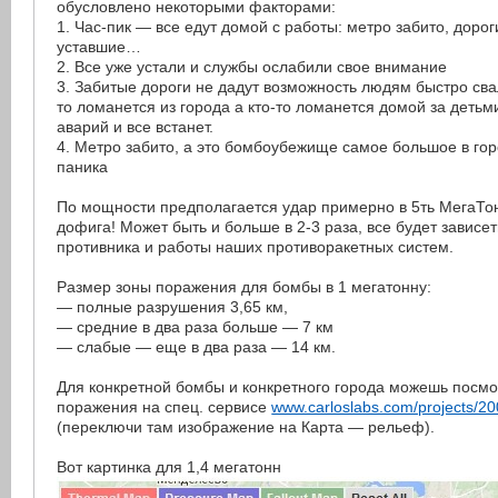
обусловлено некоторыми факторами:
1. Час-пик — все едут домой с работы: метро забито, доро
уставшие…
2. Все уже устали и службы ослабили свое внимание
3. Забитые дороги не дадут возможность людям быстро сва
то ломанется из города а кто-то ломанется домой за детьм
аварий и все встанет.
4. Метро забито, а это бомбоубежище самое большое в гор
паника
По мощности предполагается удар примерно в 5ть МегаТо
дофига! Может быть и больше в 2-3 раза, все будет зависе
противника и работы наших противоракетных систем.
Размер зоны поражения для бомбы в 1 мегатонну:
— полные разрушения 3,65 км,
— средние в два раза больше — 7 км
— слабые — еще в два раза — 14 км.
Для конкретной бомбы и конкретного города можешь посмо
поражения на спец. сервисе
www.carloslabs.com/projects/20
(переключи там изображение на Карта — рельеф).
Вот картинка для 1,4 мегатонн