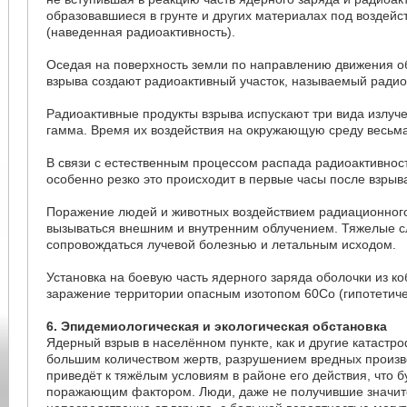
образовавшиеся в грунте и других материалах под воздей
(наведенная радиоактивность).
Оседая на поверхность земли по направлению движения о
взрыва создают радиоактивный участок, называемый ради
Радиоактивные продукты взрыва испускают три вида излуче
гамма. Время их воздействия на окружающую среду весьм
В связи с естественным процессом распада радиоактивнос
особенно резко это происходит в первые часы после взрыв
Поражение людей и животных воздействием радиационног
вызываться внешним и внутренним облучением. Тяжелые с
сопровождаться лучевой болезнью и летальным исходом.
Установка на боевую часть ядерного заряда оболочки из к
заражение территории опасным изотопом 60Co (гипотетиче
6. Эпидемиологическая и экологическая обстановка
Ядерный взрыв в населённом пункте, как и другие катастр
большим количеством жертв, разрушением вредных произв
приведёт к тяжёлым условиям в районе его действия, что 
поражающим фактором. Люди, даже не получившие значи