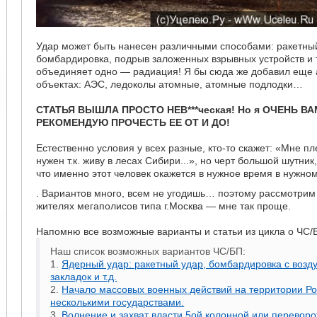
Удар может быть нанесен различными способами: ракетны
бомбардировка, подрыв заложенных взрывных устройств и т.
объединяет одно — радиация! Я бы сюда же добавил еще 
объектах: АЭС, ледоколы атомные, атомные подлодки…
СТАТЬЯ ВЫШЛА ПРОСТО НЕВ***ческая! Но я ОЧЕНЬ В
РЕКОМЕНДУЮ ПРОЧЕСТЬ ЕЕ ОТ И ДО!
Естественно условия у всех разные, кто-то скажет: «Мне пл
нужен т.к. живу в лесах Сибири...», но черт большой шутник,
что именно этот человек окажется в нужное время в нужном
. Вариантов много, всем не угодишь… поэтому рассмотри
жителях мегаполисов типа г.Москва — мне так проще.
Напомню все возможные варианты и статьи из цикла о ЧС/
Наш список возможных вариантов ЧС/БП:
1.
Ядерный удар: ракетный удар, бомбардировка с возд
закладок и т.д.
2.
Начало массовых военных действий на территории Ро
несколькими государствами.
3.
Волнение и захват власти 5ой колонной или переворо