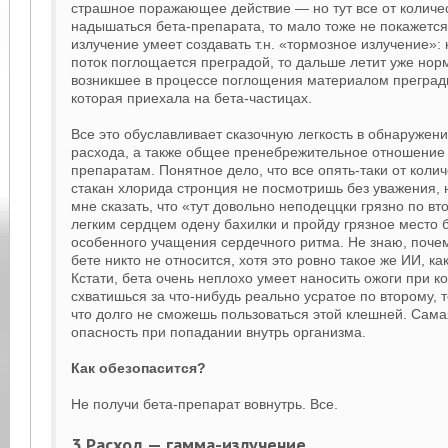
страшное поражающее действие — но тут все от количес
надышаться бета-препарата, то мало тоже не покажется.
излучение умеет создавать т.н. «тормозное излучение»: 
поток поглощается преградой, то дальше летит уже нор
возникшее в процессе поглощения материалом преграды
которая приехала на бета-частицах.
Все это обуславливает сказочную легкость в обнаружени
расхода, а также общее пренебрежительное отношение 
препаратам. Понятное дело, что все опять-таки от коли
стакан хлорида стронция не посмотришь без уважения,
мне сказать, что «тут довольно неподеццки грязно по вто
легким сердцем одену бахилки и пройду грязное место б
особенного учащения сердечного ритма. Не знаю, почему
бете никто не относится, хотя это ровно такое же ИИ, ка
Кстати, бета очень неплохо умеет наносить ожоги при ко
схватишься за что-нибудь реально усратое по второму, 
что долго не сможешь пользоваться этой клешней. Сам
опасность при попадании внутрь организма.
Как обезопасится?
Не получи бета-препарат вовнутрь. Все.
3 Расход — гамма-излучение.