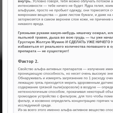
внутрь.
Условно говоря, тебя можно облучать потоком 
интенсивности — тебе ничего не будет. Ядра гелия, кои
альфушки, просто не пробьют одежду, они тормозятся 
микронами вещества — даже листом бумаги, и даже на 
затормозятся в самом верхнем слое кожи, не причинив
никакого вреда.
Грязными руками какую-нибудь няшечку сожрал, и
пыльной травке, дыша во всю грудь — ты уже нача
Грустную Жолтую Мумию И СДЕЛАТЬ УЖЕ НИЧЕГО 
избавиться от реального количества попавшего в 
препарата — не существует!
Фактор 2.
Свойство альфа-активных препаратов — излучение име
проницающую способность, но несет очень высокую эне
Обнаруживать и измерять загрязнение по 1 расходу оче
лежащую грязь приходится мерить здоровенным датчик
содержание грязной пыли(аэрозоли) в воздухе — опред
нетехнологичным способом, прокачивая некоторый объе
громоздкое устройство с фильтром, для того чтобы поме
фильтр, и косвенно определить концентрацию горячих ч
исследуемой среде.
Из-за всего этого именно альфа-активное вещество спо