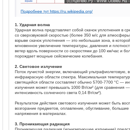
Подробнее тут https://ru.wikipedia.org/
1. Ударная волна
Ударная волна представляет собой скачок уплотнения в ср
со сверхзвуковой скоростью (более 350 м/с для атмосфер
взрыве скачок уплотнения — это небольшая зона, в которо
мгновенное увеличение температуры, давления и плотност
ветер вдоль поверхности со скоростями до 100 км/час и бо
порождает мощные сейсмические колебания.
2. Световое излучение
Поток лучистой энергии, включающий ультрафиолетовую, 
инфракрасную области спектра. Максимальная температур
светящейся области составляет обычно 5700-7700 °C — ин
излучения может превышать 1000 Вт/см² (для сравнения 
интенсивность солнечного света 0,14 Вт/см²).
Результатом действия светового излучения может быть во
возгорание предметов, оплавление, обугливание, больши
напряжения в материалах.
3. Проникающая радиация
Проникающая радиация (ионизирующее излучение) предст