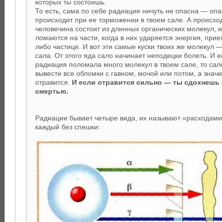
которых ты состоишь.
То есть, сама по себе радиация ничуть не опасна — опас
происходит при ее торможении в твоем сале. А происход
человечина состоит из длинных органических молекул, и
ломаются на части, когда в них ударяется энергия, при
либо частице. И вот эти самые куски твоих же молекул —
сала. От этого яда сало начинает неподецки болеть. И е
радиация поломала много молекул в твоем сале, то сал
вывести все обломки с гавном, мочой или потом, а знач
отравится.
И если отравится сильно — ты сдохнешь
смертью.
Радиации бывает четыре вида, их называют «расходам
каждый без спешки: