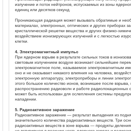
излучение и поток нейтронов, испускаемых из зоны ядерног
единиц или десятков секунд.
Проникающая радиация может вызывать обратимые и нео
материалах, электронных, оптических и других приборах з
кристаллической решетки вещества и других физико-химич
воздействием ионизирующих излучений и с легкостью изур
клетки.
4. Электромагнитный импульс
При ядерном взрыве в результате сильных токов в ионизо
световым излучением воздухе возникает сильнейшее пере
электромагнитное поле, называемое электромагнитным им
оно и не оказывает никакого влияния на человека, воздей
электронную аппаратуру, электроприборы и линии электр
этого большое количество ионов, возникшее после взрыва,
распространению радиоволн и работе радиолокационных с
может быть использован для ослепления системы предупр
нападении.
5. Радиоактивное заражение
Радиоактивное заражение — результат выпадения из поднят
значительного количества радиоактивных веществ. Три осн
радиоактивных веществ в зоне взрыва — продукты деления
не вступившая в реакцию часть ядерного заряда и радиоак