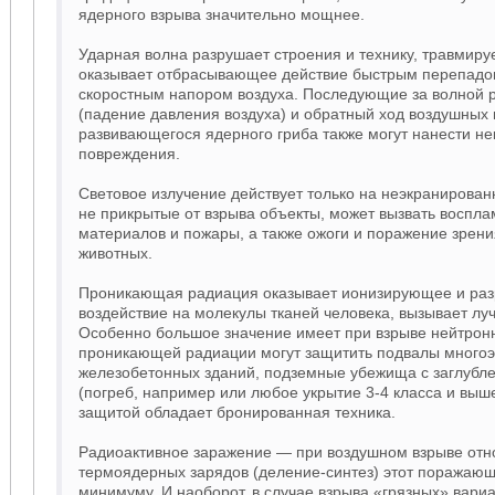
ядерного взрыва значительно мощнее.
Ударная волна разрушает строения и технику, травмиру
оказывает отбрасывающее действие быстрым перепадо
скоростным напором воздуха. Последующие за волной 
(падение давления воздуха) и обратный ход воздушных 
развивающегося ядерного гриба также могут нанести н
повреждения.
Световое излучение действует только на неэкранирован
не прикрытые от взрыва объекты, может вызвать воспл
материалов и пожары, а также ожоги и поражение зрени
животных.
Проникающая радиация оказывает ионизирующее и р
воздействие на молекулы тканей человека, вызывает лу
Особенно большое значение имеет при взрыве нейтрон
проникающей радиации могут защитить подвалы много
железобетонных зданий, подземные убежища с заглубле
(погреб, например или любое укрытие 3-4 класса и выш
защитой обладает бронированная техника.
Радиоактивное заражение — при воздушном взрыве отн
термоядерных зарядов (деление-синтез) этот поражающ
минимуму. И наоборот, в случае взрыва «грязных» вар