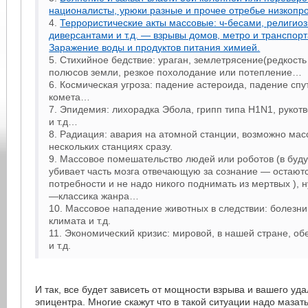
националисты, урюки разные и прочее отребье низкоп
4.
Террористические акты массовые: ч-бесами, религи
диверсантами и т.д. — взрывы домов, метро и транспор
Заражение воды и продуктов питания химией.
5. Стихийное бедствие: ураган, землетрясение(редкость
полюсов земли, резкое похолодание или потепление…
6. Космическая угроза: падение астероида, падение спу
комета…
7. Эпидемия: лихорадка Эбола, грипп типа H1N1, рукот
и т.д…
8. Радиация: авария на атомной станции, возможно мас
нескольких станциях сразу.
9. Массовое помешательство людей или роботов (в буду
убивает часть мозга отвечающую за сознание — остают
потребности и не надо никого поднимать из мертвых ), 
—классика жанра…
10. Массовое нападение животных в следствии: болезни
климата и т.д.
11. Экономический кризис: мировой, в нашей стране, о
и т.д.
И так, все будет зависеть от мощности взрыва и вашего уда
эпицентра. Многие скажут что в такой ситуации надо мазать