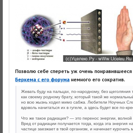
Позволю себе спереть уж очень понравившеес
Беркема с его форума
немного его сократив.
Жевать буду на пальцах, по-народному, без щеголяния
как своему родному брату, который такой же нормальный
но всю жызнь ходил мимо сабжа. Любители Ноучных Сло
вдоволь начитаться их в гугеле, а здесь будет все по-кр
Что же такое радиация? — это перенос энергии, волной
Вред от радиации получается тогда, когда эта энергия н
частице заезжает в твой организм, и начинает курочить 