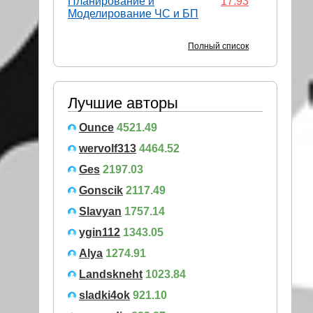
Планирование и
17.93
Моделирование ЧС и БП
Полный список
Лучшие авторы
Ounce
4521.49
wervolf313
4464.52
Ges
2197.03
Gonscik
2117.49
Slavyan
1757.14
ygin112
1343.05
Alya
1274.91
Landskneht
1023.84
sladki4ok
921.10