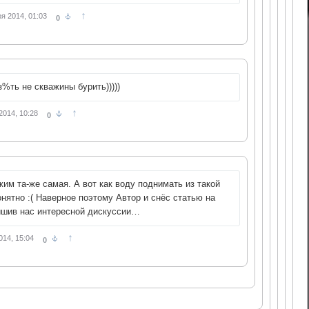
↑
я 2014, 01:03
0
з%ть не скважины бурить)))))
↑
2014, 10:28
0
жим та-же самая. А вот как воду поднимать из такой
ятно :( Наверное поэтому Автор и снёс статью на
ишив нас интересной дискуссии…
↑
014, 15:04
0