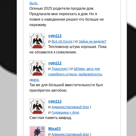
было.
Осенью 2025 родители продали дом.
Предлагали мне переехать в дом. Но я
помня о наводнении решил что больше не
переживу
ygin112
Всё об Охоте
|
Зайца не видели?
Тепловизор штука хорошая. Пока
не обзавелся к сожалению.
ygin112
Транспорт
|
ШНива, авто для
семейного отдыха, рыбалки/охоты,
драпа.
Так же для бóльшей вместительности был
приобретен автобокс.
ygin112
Административный блог
|
Годовщина у Аrgo
Светлая память камрад.
Mixa03
Административный блог
|