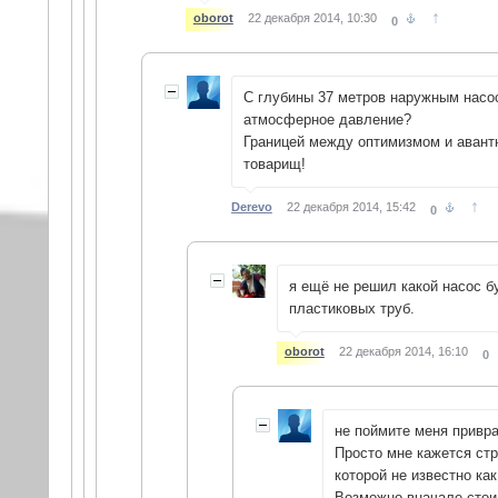
↑
oborot
22 декабря 2014, 10:30
0
С глубины 37 метров наружным насо
атмосферное давление?
Границей между оптимизмом и авант
товарищ!
↑
Derevo
22 декабря 2014, 15:42
0
я ещё не решил какой насос б
пластиковых труб.
oborot
22 декабря 2014, 16:10
0
не поймите меня привра
Просто мне кажется стр
которой не известно ка
Возможно вначале стои