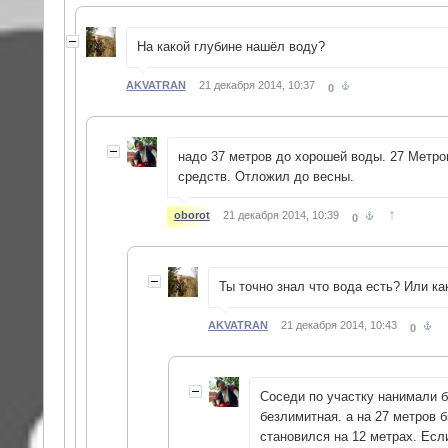
На какой глубине нашёл воду?
AKVATRAN
21 декабря 2014, 10:37
0
надо 37 метров до хорошей воды. 27 Метров
средств. Отложил до весны.
↑
oborot
21 декабря 2014, 10:39
0
Ты точно знал что вода есть? Или ка
AKVATRAN
21 декабря 2014, 10:43
0
Соседи по участку нанимали 
безлимитная. а на 27 метров 
становился на 12 метрах. Есл