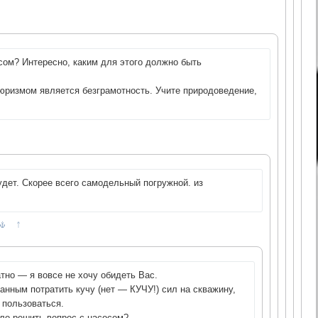
сом? Интересно, каким для этого должно быть
юризмом является безграмотность. Учите природоведение,
удет. Скорее всего самодельный погружной. из
↑
тно — я вовсе не хочу обидеть Вас.
анным потратить кучу (нет — КУЧУ!) сил на скважину,
к пользоваться.
ло решить вопрос с насосом?