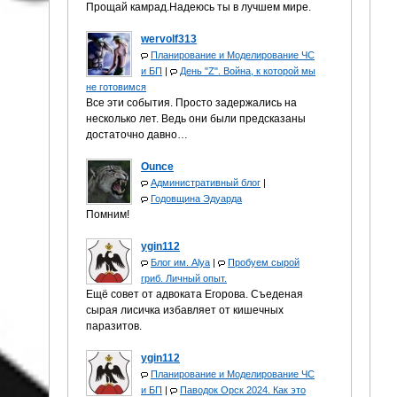
Прощай камрад.Надеюсь ты в лучшем мире.
wervolf313
Планирование и Моделирование ЧС
и БП
|
День "Z". Война, к которой мы
не готовимся
Все эти события. Просто задержались на
несколько лет. Ведь они были предсказаны
достаточно давно…
Ounce
Административный блог
|
Годовщина Эдуарда
Помним!
ygin112
Блог им. Alya
|
Пробуем сырой
гриб. Личный опыт.
Ещё совет от адвоката Егорова. Съеденая
сырая лисичка избавляет от кишечных
паразитов.
ygin112
Планирование и Моделирование ЧС
и БП
|
Паводок Орск 2024. Как это