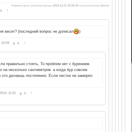
Комментарий отредактирован
2014-12-21 10:50:16
пользователем
oborot
↑
ия весит? (последний вопрос не дописал
)
↑
 10:59
0
сли правильно стоять, То проблем нет с бурением.
 на несколько сантиметров. а когда бур совсем
о это делаешь постепенно. Если честно не замерял
↑
2014, 11:01
0