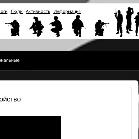
логи
Люди
Активность
Информация
ональные
ойство