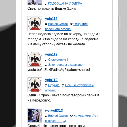
ГОДОВЩИНА У ЭДИКА
Светлая память Дядьке Эдику
ygin112
Всё об Охоте
|
Открытие
весеннего сезона.
Через неделю ездили на вечорку, но рядом с
городом. Утка сидела на середине водоёма
и в нашу сторону лететь не желала.
ygin112
Снаряжение
|
Электросила в кармане.
youtu.be/mZoz5VoKcAg?feature=shared
ygin112
Оружие
|
Нож - инструмент и
оружие.
Один «Страж» уехал помогатором к парням
на передовую.
wervolf313
Всё об Охоте
|
Но утки уже. Летят
высоко...... (С)
Спасибо.Не, ствол коротковат, да и на