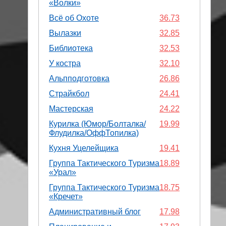
«Волки»
Всё об Охоте
36.73
Вылазки
32.85
Библиотека
32.53
У костра
32.10
Альпподготовка
26.86
Страйкбол
24.41
Мастерская
24.22
Курилка (Юмор/Болталка/
19.99
Флудилка/ОффТопилка)
Кухня Уцелейщика
19.41
Группа Тактического Туризма
18.89
«Урал»
Группа Тактического Туризма
18.75
«Кречет»
Административный блог
17.98