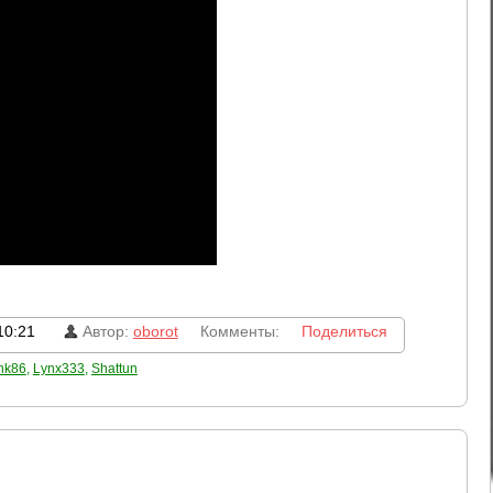
10:21
Автор:
oborot
Комменты:
Поделиться
nk86
,
Lynx333
,
Shattun