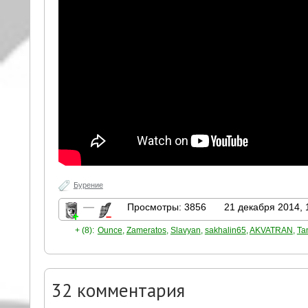
Бурение
—
Просмотры: 3856
21 декабря 2014, 
+ (8):
Ounce
,
Zameratos
,
Slavyan
,
sakhalin65
,
AKVATRAN
,
Ta
32
комментария