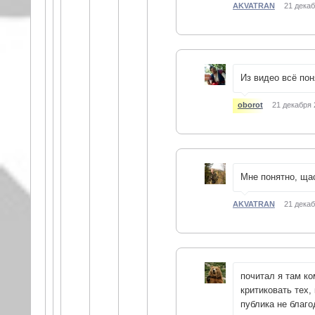
AKVATRAN
21 декаб
Из видео всё пон
oborot
21 декабря 
Мне понятно, ща
AKVATRAN
21 декаб
почитал я там ко
критиковать тех,
публика не благо