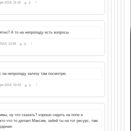
↑
ря 2014, 11:10
0
ятно? А то на непропаду есть вопросы
↑
2014, 13:49
0
с на непропаду залезу там посмотрю.
↑
ря 2014, 15:03
0
ммы, ну что сказать? хорошо сидеть на попе и
 кто что то делает.Максим, забей ты на тот ресурс, там
дарная.