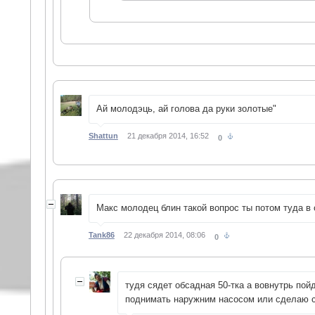
Ай молодэць, ай голова да руки золотые"
Shattun
21 декабря 2014, 16:52
0
Макс молодец блин такой вопрос ты потом туда в 
Tank86
22 декабря 2014, 08:06
0
тудя сядет обсадная 50-тка а вовнутрь пой
поднимать наружним насосом или сделаю с