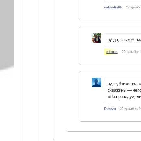
sakhalin65
22 декабр
ну да, языком пи
oborot
22 декабря 
ну, публика поло
скважины — непон
«Не пропаду», л
Derevo
22 декабря 2