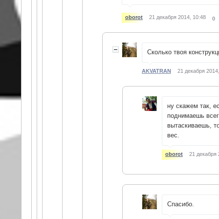
oborot
21 декабря 2014, 10:48
0
Сколько твоя конструкц
AKVATRAN
21 декабря 2014,
ну скажем так, е
поднимаешь всего
вытаскиваешь, т
вес.
oborot
21 декабря 
Спасибо.