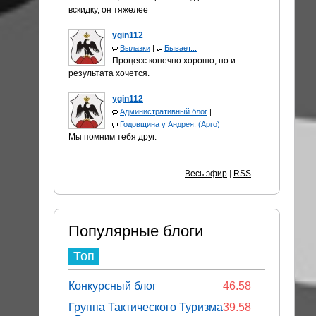
вскидку, он тяжелее
ygin112
Вылазки
|
Бывает...
Процесс конечно хорошо, но и
результата хочется.
ygin112
Административный блог
|
Годовщина у Андрея. (Арго)
Мы помним тебя друг.
Весь эфир
|
RSS
Популярные блоги
Топ
Конкурсный блог
46.58
Группа Тактического Туризма
39.58