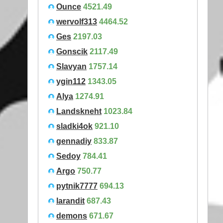
Ounce
4521.49
wervolf313
4464.52
Ges
2197.03
Gonscik
2117.49
Slavyan
1757.14
ygin112
1343.05
Alya
1274.91
Landskneht
1023.84
sladki4ok
921.10
gennadiy
833.87
Sedoy
784.41
Argo
750.77
pytnik7777
694.13
larandit
687.43
demons
671.67