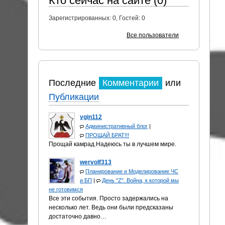
Кто сейчас на сайте (0)
Зарегистрированных:
0
, Гостей:
0
Все пользователи
Последние
Комментарии
или
Публикации
ygin112
Административный блог
|
ПРОЩАЙ БРАТ!!!
Прощай камрад.Надеюсь ты в лучшем мире.
wervolf313
Планирование и Моделирование ЧС
и БП
|
День "Z". Война, к которой мы
не готовимся
Все эти события. Просто задержались на
несколько лет. Ведь они были предсказаны
достаточно давно…