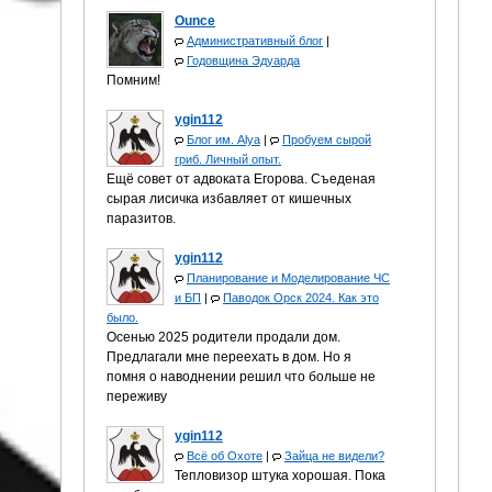
Ounce
Административный блог
|
Годовщина Эдуарда
Помним!
ygin112
Блог им. Alya
|
Пробуем сырой
гриб. Личный опыт.
Ещё совет от адвоката Егорова. Съеденая
сырая лисичка избавляет от кишечных
паразитов.
ygin112
Планирование и Моделирование ЧС
и БП
|
Паводок Орск 2024. Как это
было.
Осенью 2025 родители продали дом.
Предлагали мне переехать в дом. Но я
помня о наводнении решил что больше не
переживу
ygin112
Всё об Охоте
|
Зайца не видели?
Тепловизор штука хорошая. Пока