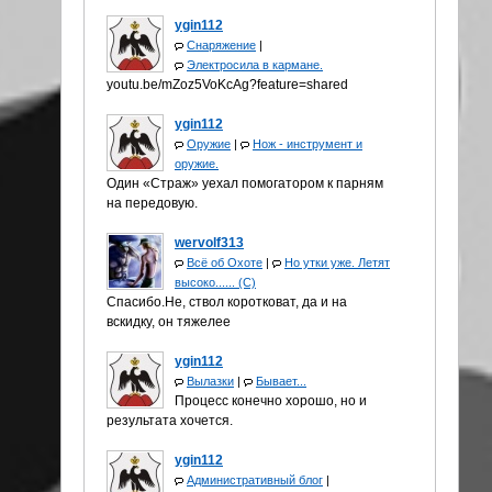
ygin112
Снаряжение
|
Электросила в кармане.
youtu.be/mZoz5VoKcAg?feature=shared
ygin112
Оружие
|
Нож - инструмент и
оружие.
Один «Страж» уехал помогатором к парням
на передовую.
wervolf313
Всё об Охоте
|
Но утки уже. Летят
высоко...... (С)
Спасибо.Не, ствол коротковат, да и на
вскидку, он тяжелее
ygin112
Вылазки
|
Бывает...
Процесс конечно хорошо, но и
результата хочется.
ygin112
Административный блог
|