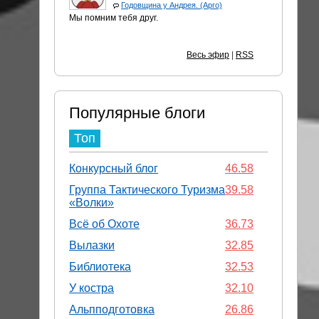
Годовщина у Андрея. (Арго)
Мы помним тебя друг.
Весь эфир
|
RSS
Популярные блоги
Топ
Конкурсный блог
46.58
Группа Тактического Туризма
39.58
«Волки»
Всё об Охоте
36.73
Вылазки
32.85
Библиотека
32.53
У костра
32.10
Альпподготовка
26.86