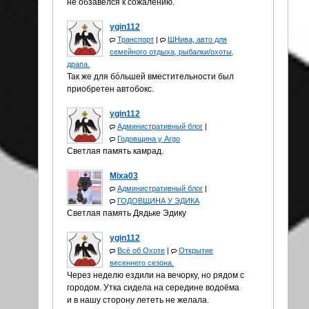
не обзавелся к сожалению.
ygin112
Транспорт
|
ШНива, авто для
семейного отдыха, рыбалки/охоты,
драпа.
Так же для бóльшей вместительности был
приобретен автобокс.
ygin112
Административный блог
|
Годовщина у Аrgo
Светлая память камрад.
Mixa03
Административный блог
|
ГОДОВЩИНА У ЭДИКА
Светлая память Дядьке Эдику
ygin112
Всё об Охоте
|
Открытие
весеннего сезона.
Через неделю ездили на вечорку, но рядом с
городом. Утка сидела на середине водоёма
и в нашу сторону лететь не желала.