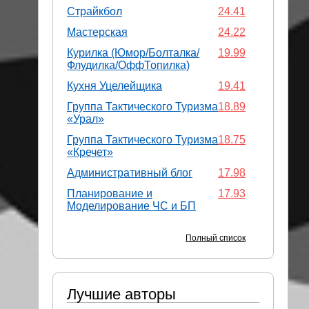
Страйкбол
24.41
Мастерская
24.22
Курилка (Юмор/Болталка/
19.99
Флудилка/ОффТопилка)
Кухня Уцелейщика
19.41
Группа Тактического Туризма
18.89
«Урал»
Группа Тактического Туризма
18.75
«Кречет»
Административный блог
17.98
Планирование и
17.93
Моделирование ЧС и БП
Полный список
Лучшие авторы