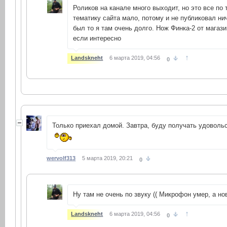
Роликов на канале много выходит, но это все по 
тематику сайта мало, потому и не публиковал нич
был то я там очень долго. Нож Финка-2 от магаз
если интересно
↑
Landskneht
6 марта 2019, 04:56
0
Только приехал домой. Завтра, буду получать удоволь
wervolf313
5 марта 2019, 20:21
0
Ну там не очень по звуку (( Микрофон умер, а н
↑
Landskneht
6 марта 2019, 04:56
0