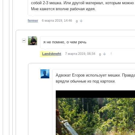
собой 2-3 мешка. Или другой материал, которым можно
Мне кажется вполне рабочая идея.
fermer
6 марта 2019, 14:46
0
я не помню, о чем речь
↑
Landskneht
7 марта 2019, 06:34
0
Адвокат Егоров использует мешки. Правда,
врядли обычные из под картохи.