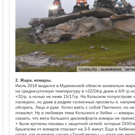
2. Жара, комары.
Июль 2018 выдался в Мурманской области аномально жар
на среднесуточную температуру в +22/24гр днем и 6/9 гр 
+32гр, а ночью не неже 15/17гр. На Кольском полуострове 
пасмурно, но даже в редкие солнечные просветы я, напри
обгореть. Лицо и руки. Хотел взять с собой Пантенол, но 
пожалел. Ну и любимая тема Кольского и Хибин — комары.
сказать, что мега большого дискомфорта комары не принес
+ были куплены панамы с защитной сеткой, которые ОООче
Брызгалки от комаров спасают на 3-5 минут. Еще в Хибина
штука, как дымовая шашка «Тихий вечер» — когда нет вет