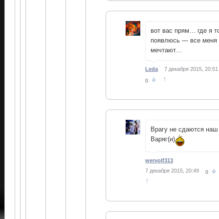
вот вас прям… где я т
появлюсь — все меня
мечтают…
Leda
7 декабря 2015, 20:51
↑
0
Врагу не сдаются наш
Варяг(и)
wervolf313
7 декабря 2015, 20:49
0
↑