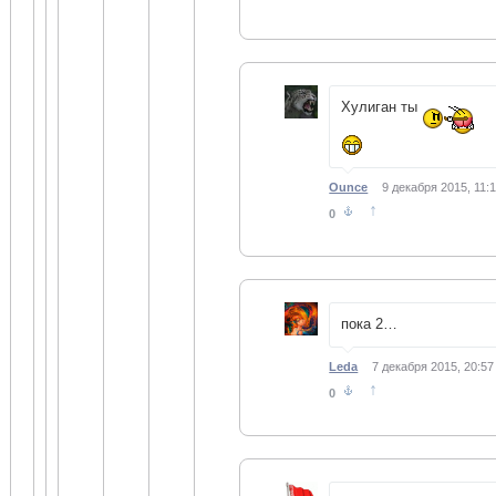
Хулиган ты
Ounce
9 декабря 2015, 11:
↑
0
пока 2…
Leda
7 декабря 2015, 20:57
↑
0