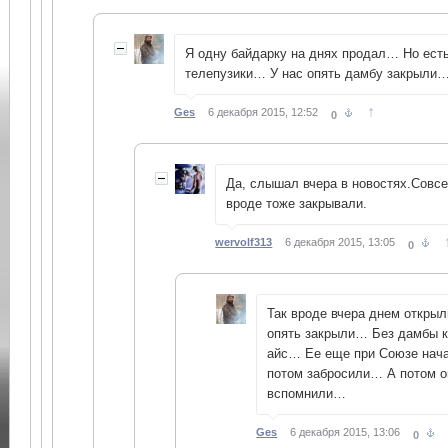
Я одну байдарку на днях продал… Но ест
телепузики… У нас опять дамбу закрыли
↑
Ges
6 декабря 2015, 12:52
0
Да, слышал вчера в новостях.Совс
вроде тоже закрывали.
wervolf313
6 декабря 2015, 13:05
0
Так вроде вчера днем открыли
опять закрыли… Без дамбы к
айс… Ее еще при Союзе нача
потом забросили… А потом о
вспомнили…
Ges
6 декабря 2015, 13:06
0