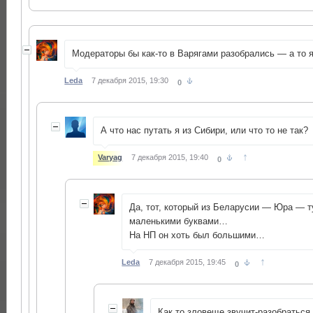
Модераторы бы как-то в Варягами разобрались — а то
Leda
7 декабря 2015, 19:30
0
А что нас путать я из Сибири, или что то не так?
↑
Varyag
7 декабря 2015, 19:40
0
Да, тот, который из Беларусии — Юра — т
маленькими буквами…
На НП он хоть был большими…
↑
Leda
7 декабря 2015, 19:45
0
Как то зловеще звучит-разобраться 