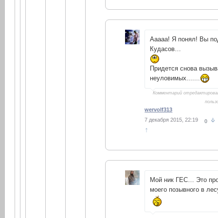
Ааааа! Я понял! Вы п
Кудасов…
Придется снова вызыв
неуловимых.......
Комментарий отредактиров
поль
wervolf313
7 декабря 2015, 22:19
0
↑
Мой ник ГЕС… Это про
моего позывного в ле