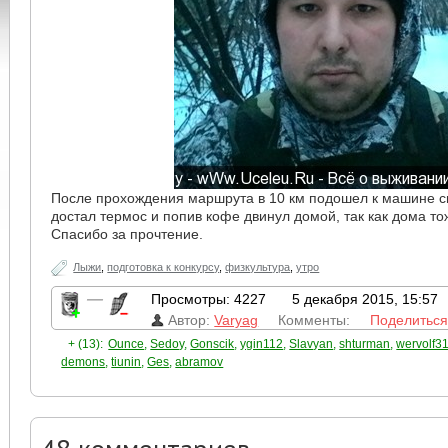
После прохождения маршрута в 10 км подошел к машине сн
достал термос и попив кофе двинул домой, так как дома то
Спасибо за прочтение.
Лыжи
,
подготовка к конкурсу
,
физкультура
,
утро
—
Просмотры: 4227
5 декабря 2015, 15:57
Автор:
Varyag
Комменты:
Поделитьс
+ (13):
Ounce
,
Sedoy
,
Gonscik
,
ygin112
,
Slavyan
,
shturman
,
wervolf3
demons
,
tiunin
,
Ges
,
abramov