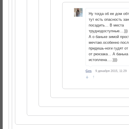
Ну тогда об ее дом о
тут есть опасность за
посадить… В места
труднодоступные....)))
А о баньке зимой прос
мечтаю.особенно посл
придешь-ноги гудят от
от рюкзака… А банька
истоплена.....))))
Ges
9 декабря 2015, 11:29
↑