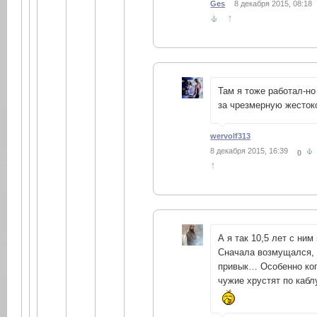
Ges
8 декабря 2015, 08:18
↑
Там я тоже работал-н
за чрезмерную жестокос
wervolf313
8 декабря 2015, 16:39
0
↑
А я так 10,5 лет с ни
Сначала возмущался, 
привык… Особенно ко
чужие хрустят по кабл