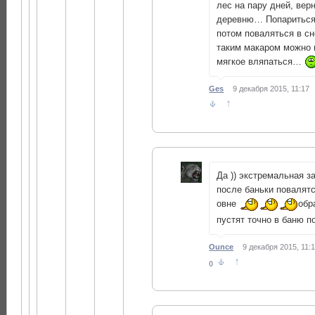
лес на пару дней, вер
деревню… Попариться 
потом поваляться в с
таким макаром можно 
мягкое вляпаться…
Ges
9 декабря 2015, 11:17
↑
Да )) экстремальная з
после баньки повалятс
овне
обр
пустят точно в баню по
Ounce
9 декабря 2015, 11:
↑
0