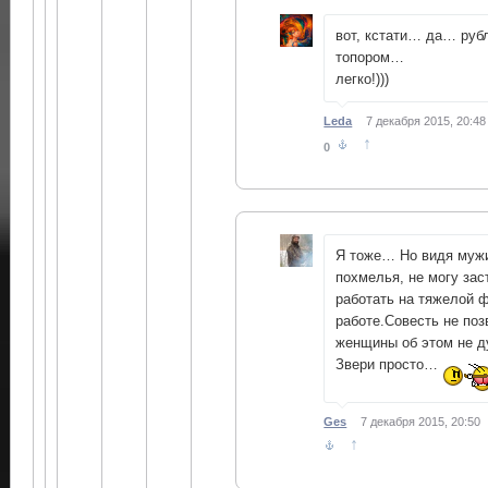
вот, кстати… да… руб
топором…
легко!)))
Leda
7 декабря 2015, 20:48
↑
0
Я тоже… Но видя муж
похмелья, не могу зас
работать на тяжелой 
работе.Совесть не по
женщины об этом не 
Звери просто…
Ges
7 декабря 2015, 20:50
↑