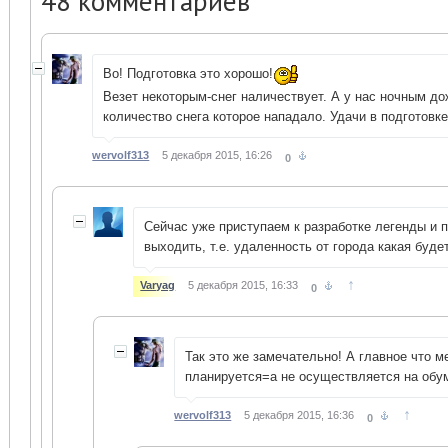
48
комментариев
Во! Подготовка это хорошо!
Везет некоторым-снег наличествует. А у нас ночным д
количество снега которое нападало. Удачи в подготовке
wervolf313
5 декабря 2015, 16:26
0
Сейчас уже приступаем к разработке легенды и 
выходить, т.е. удаленность от города какая будет
↑
Varyag
5 декабря 2015, 16:33
0
Так это же замечательно! А главное что м
планируется=а не осуществляется на обу
↑
wervolf313
5 декабря 2015, 16:36
0