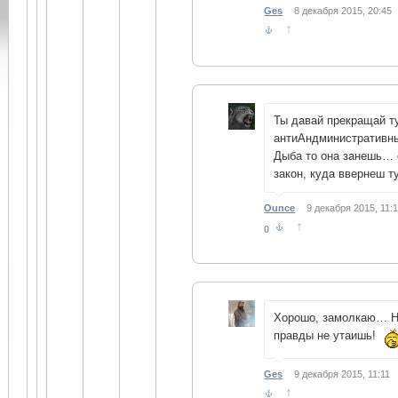
Ges
8 декабря 2015, 20:45
↑
Ты давай прекращай т
антиАндминистративны
Дыба то она занешь… 
закон, куда ввернеш ту
Ounce
9 декабря 2015, 11:
↑
0
Хорошо, замолкаю… Н
правды не утаишь!
Ges
9 декабря 2015, 11:11
↑