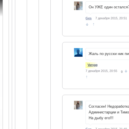
Он УЖЕ один остался
Ges
7 декабря 2015, 20:51
↑
Жаль по русски ник пи
Varyag
7 декабря 2015, 20:55
0
↑
Согласен! Недоработк
Администарции и Тимо
На дыбу его!!!