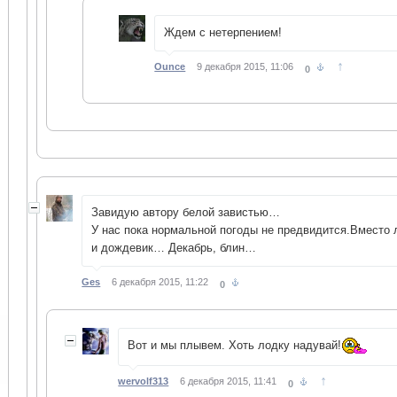
Ждем с нетерпением!
↑
Ounce
9 декабря 2015, 11:06
0
Завидую автору белой завистью…
У нас пока нормальной погоды не предвидится.Вместо 
и дождевик… Декабрь, блин…
Ges
6 декабря 2015, 11:22
0
Вот и мы плывем. Хоть лодку надувай!
↑
wervolf313
6 декабря 2015, 11:41
0