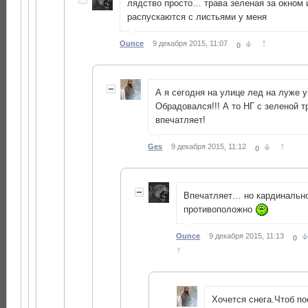
лядство просто… трава зеленая за окном 
распускаются с листьями у меня
↑
Ounce
9 декабря 2015, 11:07
0
А я сегодня на улице лед на луже
Обрадовался!!! А то НГ с зеленой т
впечатляет!
↑
Ges
9 декабря 2015, 11:12
0
Впечатляет… но кардинальн
противоположно
Ounce
9 декабря 2015, 11:13
0
↑
Хочется снега.Чтоб п