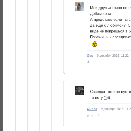
Мои друзья точно не 
Добрые они…
А представь если ты 
да еще с любимой?! С
виде не попрешься в 
Побежишь к соседке-о
Ges
9 декабря 2015, 11:22
↑
Соседка тоже не пустит
то нету )))))
Ounce
9 декабря 2015, 11:
↑
0