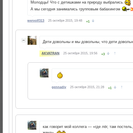
Молодцы! Что с детишками на природу выбрались.
А мы сегодня занимались групповым бабахингом
wervolf313
25 октября 2015, 19:48
+1
Дети довольны и мы довольны, что дети довол
↑
AKVATRAN
25 октября 2015, 19:56
+3
↑
gennadiy
25 октября 2015, 21:28
+1
как говорит мой коллега — «где лёг, там постель,
жена»