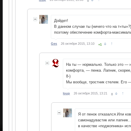
0
Дойдет!
В данном случае ты (ничего что на т«ты»?
поэтому обеспечение комфорта-максимал
↑
Ges
26 октября 2015, 13:10
+1
На ты — нормально. Только это — не
комфорта, — пенка. Лапник, скорее
8-)
Мы вообще, тростник стелем. Его —
↑
loup
26 октября 2015, 13:21
0
Я от пенок отказался.Или ко
самонадувастик или лапник…
в качестве «поджопника» и