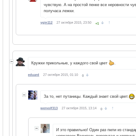
чувствую. А на простой пенке все неровности ч
получаса лежки.
↑
ygin112
27 октября 2015, 23:50
+1
Кружки прикольные, у каждого свой цвет
.
eduard
27 октября 2015, 01:10
0
За то, нет путаницы. Каждый знает свой цвет.
↑
wervolf313
27 октября 2015, 13:14
0
И это правильно! Один раз пили из станд
нержавеек.Водитель перепутал и хряпнул