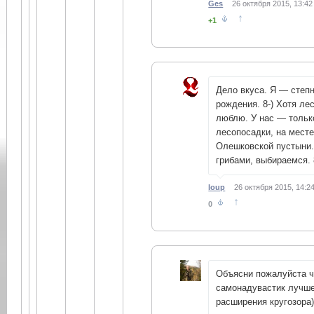
Ges
26 октября 2015, 13:42
↑
+1
Дело вкуса. Я — степн
рождения. 8-) Хотя ле
люблю. У нас — тольк
лесопосадки, на мест
Олешковской пустыни.
грибами, выбираемся. 
loup
26 октября 2015, 14:2
↑
0
Объясни пожалуйста 
самонадувастик лучше
расширения кругозора