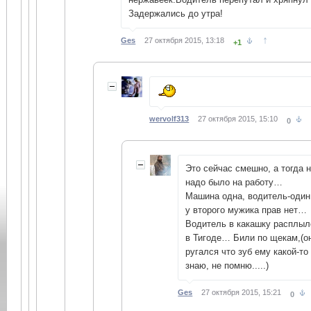
Задержались до утра!
↑
Ges
27 октября 2015, 13:18
+1
wervolf313
27 октября 2015, 15:10
0
Это сейчас смешно, а тогда 
надо было на работу…
Машина одна, водитель-один.
у второго мужика прав нет…
Водитель в какашку расплыл
в Тигоде… Били по щекам,(о
ругался что зуб ему какой-т
знаю, не помню.....)
Ges
27 октября 2015, 15:21
0