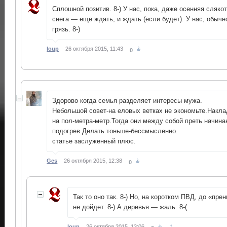
Сплошной позитив. 8-) У нас, пока, даже осенняя сляко
снега — еще ждать, и ждать (если будет). У нас, обычно
грязь. 8-)
loup
26 октября 2015, 11:43
0
Здорово когда семья разделяет интересы мужа.
Небольшой совет-на еловых ветках не экономьте.Накл
на пол-метра-метр.Тогда они между собой преть начина
подогрев.Делать тоньше-бессмысленно.
статье заслуженный плюс.
Ges
26 октября 2015, 12:38
0
Так то оно так. 8-) Но, на коротком ПВД, до «пре
не дойдет. 8-) А деревья — жаль. 8-(
↑
loup
26 октября 2015, 13:06