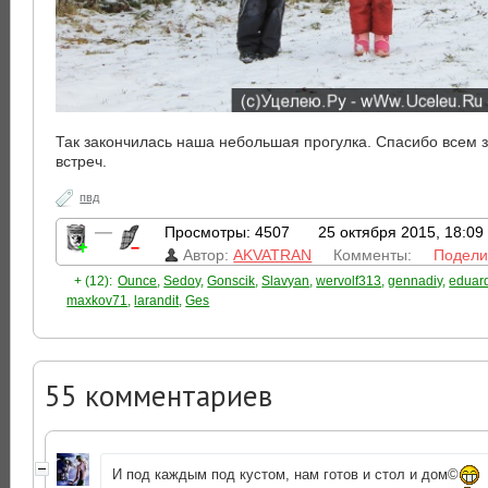
Так закончилась наша небольшая прогулка. Спасибо всем 
встреч.
пвд
—
Просмотры: 4507
25 октября 2015, 18:09
Автор:
AKVATRAN
Комменты:
Подели
+ (12):
Ounce
,
Sedoy
,
Gonscik
,
Slavyan
,
wervolf313
,
gennadiy
,
eduar
maxkov71
,
larandit
,
Ges
55
комментариев
И под каждым под кустом, нам готов и стол и дом©