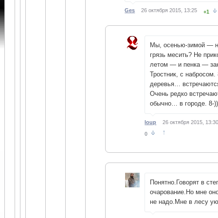
Ges
26 октября 2015, 13:25
+1
Мы, осенью-зимой — н
грязь месить? Не прик
летом — и пенка — за
Тростник, с набросом. 
деревья… встречаются
Очень редко встречают
обычно… в городе. 8-))
loup
26 октября 2015, 13:3
↑
0
Понятно.Говорят в сте
очарование.Но мне он
не надо.Мне в лесу у