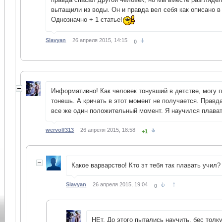
вытащили из воды. Он и правда вел себя как описано в 
Однозначно + 1 статье!
Slavyan
26 апреля 2015, 14:15
0
Информативно! Как человек тонувший в детстве, могу 
тонешь. А кричать в этот момент не получается. Правд
все же один положительный момент. Я научился плават
wervolf313
26 апреля 2015, 18:58
+1
Какое варварство! Кто эт тебя так плавать учил?
↑
Slavyan
26 апреля 2015, 19:04
0
НЕт. До этого пытались научить, бес толк