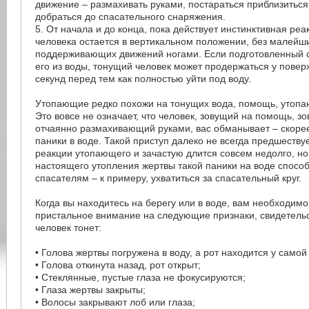
движение – размахивать руками, постараться приблизиться
добраться до спасательного снаряжения.
5. От начала и до конца, пока действует инстинктивная реа
человека остается в вертикальном положении, без малейш
поддерживающих движений ногами. Если подготовленный 
его из воды, тонущий человек может продержаться у поверх
секунд перед тем как полностью уйти под воду.
Утопающие редко похожи на тонущих вода, помощь, утопаю
Это вовсе не означает, что человек, зовущий на помощь, 
отчаянно размахивающий руками, вас обманывает – скорее 
паники в воде. Такой приступ далеко не всегда предшеству
реакции утопающего и зачастую длится совсем недолго, но
настоящего утопления жертвы такой паники на воде спосо
спасателям – к примеру, ухватиться за спасательный круг.
Когда вы находитесь на берегу или в воде, вам необходим
пристальное внимание на следующие признаки, свидетельс
человек тонет:
• Голова жертвы погружена в воду, а рот находится у самой
• Голова откинута назад, рот открыт;
• Стеклянные, пустые глаза не фокусируются;
• Глаза жертвы закрыты;
• Волосы закрывают лоб или глаза;