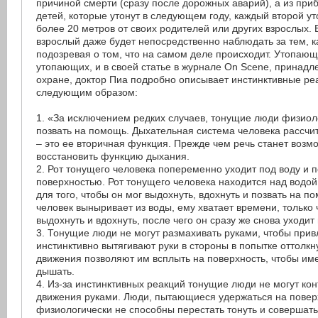
причиной смерти (сразу после дорожных аварий), а из при
детей, которые утонут в следующем году, каждый второй ут
более 20 метров от своих родителей или других взрослых. 
взрослый даже будет непосредственно наблюдать за тем, ка
подозревая о том, что на самом деле происходит. Утопаю
утопающих, и в своей статье в журнале On Scene, принад
охране, доктор Пиа подробно описывает инстинктивные р
следующим образом:
1. «За исключением редких случаев, тонущие люди физио
позвать на помощь. Дыхательная система человека рассчи
– это ее вторичная функция. Прежде чем речь станет воз
восстановить функцию дыхания.
2. Рот тонущего человека попеременно уходит под воду и 
поверхностью. Рот тонущего человека находится над водой
для того, чтобы он мог выдохнуть, вдохнуть и позвать на п
человек выныривает из воды, ему хватает времени, только
выдохнуть и вдохнуть, после чего он сразу же снова уходит 
3. Тонущие люди не могут размахивать руками, чтобы при
инстинктивно вытягивают руки в стороны в попытке оттолкн
движения позволяют им всплыть на поверхность, чтобы им
дышать.
4. Из-за инстинктивных реакций тонущие люди не могут ко
движения руками. Люди, пытающиеся удержаться на повер
физиологически не способны перестать тонуть и соверша