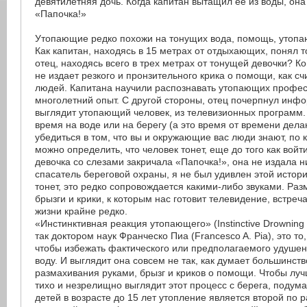
девятилетняя дочь. Когда капитан вытащил ее из воды, она
«Папочка!»
Утопающие редко похожи на тонущих вода, помощь, утопаю
Как капитан, находясь в 15 метрах от отдыхающих, понял то
отец, находясь всего в трех метрах от тонущей девочки? Ко
не издает резкого и пронзительного крика о помощи, как с
людей. Капитана научили распознавать утопающих профе
многолетний опыт. С другой стороны, отец почерпнул инфо
выглядит утопающий человек, из телевизионных программ.
время на воде или на берегу (а это время от времени дела
убедиться в том, что вы и окружающие вас люди знают, по
можно определить, что человек тонет, еще до того как войти 
девочка со слезами закричала «Папочка!», она не издала н
спасатель береговой охраны, я не был удивлен этой истори
тонет, это редко сопровождается какими-либо звуками. Ра
брызги и крики, к которым нас готовит телевидение, встреч
жизни крайне редко.
«Инстинктивная реакция утопающего» (Instinctive Drowning
так доктором наук Франческо Пиа (Francesco A. Pia), это то
чтобы избежать фактического или предполагаемого удушен
воду. И выглядит она совсем не так, как думает большинст
размахивания руками, брызг и криков о помощи. Чтобы луч
тихо и незрелищно выглядит этот процесс с берега, подума
детей в возрасте до 15 лет утопление является второй по 