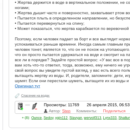
• Жертва держится в воде в вертикальном положении, не 
ногами;
• Жертва дышит часто и поверхностно, захватывает ртом во
• Пытается плыть в определенном направлении, но безусп
• Пытается перевернуться на спину;
• Может показаться, что жертва карабкается по веревочной
Поэтому, если человек падает за борт и все выглядит норма
успокаиваться раньше времени. Иногда самым главным при
человек тонет, является то, что он не похож на утопающего
что он просто пытается удержаться на воде и смотрит на п
все ли в порядке? Задайте простой вопрос: «У вас все в п
вам хоть что-то ответил, тогда, возможно, ему ничего не угр
свой вопрос вы увидите пустой взгляд, у вас есть всего по
вытащить жертву из воды. И, родители, запомните: дети, и
шумят. Если они перестали шуметь, вытащите их из воды и 
Оригинал тут
Спасение на водах
—
Просмотры: 11769
26 апреля 2015, 06:53
Автор:
Step
Комменты:
Поделиться
+ (8):
Ounce
,
Sedoy
,
ygin112
,
Slavyan
,
wervolf313
,
Lynx333
,
Shattu