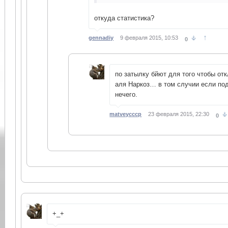
откуда статистика?
↑
gennadiy
9 февраля 2015, 10:53
0
по затылку бйют для того чтобы от
аля Наркоз… в том случии если под
нечего.
matveycccp
23 февраля 2015, 22:30
0
+_+