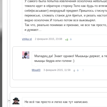
У самого была попытка извлечения осколочка небольшо
тяжело идет в обратную сторону.Тело как будь-то втяги
себя(всасывает) инородный предмет.Пришлось стиснуть
перекисью, сломать станок для бритья, и резать настол
видно осколочек.И только потом все выковырял.
Так что, реально понимаю и признаю, не все так просто,
и думают…
vitjka-sl
2 февраля 2015, 23:08
+3
Маладец да! Знает однако! Мышыцы держат, а т
мышцы бедра или голени :)
↑
Mixa03
3 февраля 2015, 11:58
0
Не всё так просто и легко как тут написано.