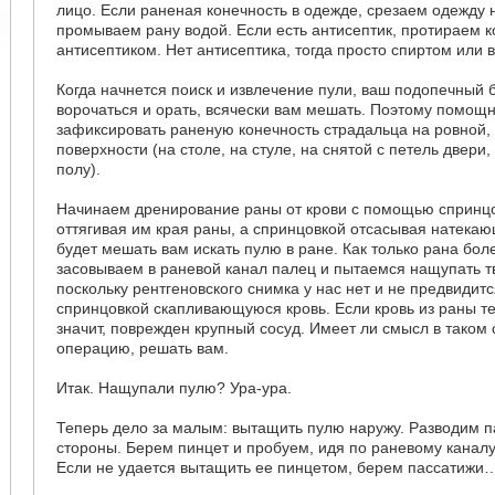
лицо. Если раненая конечность в одежде, срезаем одежду 
промываем рану водой. Если есть антисептик, протираем к
антисептиком. Нет антисептика, тогда просто спиртом или 
Когда начнется поиск и извлечение пули, ваш подопечный 
ворочаться и орать, всячески вам мешать. Поэтому помощ
зафиксировать раненую конечность страдальца на ровной
поверхности (на столе, на стуле, на снятой с петель двери,
полу).
Начинаем дренирование раны от крови с помощью спринцо
оттягивая им края раны, а спринцовкой отсасывая натекаю
будет мешать вам искать пулю в ране. Как только рана бо
засовываем в раневой канал палец и пытаемся нащупать т
поскольку рентгеновского снимка у нас нет и не предвидит
спринцовкой скапливающуюся кровь. Если кровь из раны т
значит, поврежден крупный сосуд. Имеет ли смысл в таком
операцию, решать вам.
Итак. Нащупали пулю? Ура-ура.
Теперь дело за малым: вытащить пулю наружу. Разводим п
стороны. Берем пинцет и пробуем, идя по раневому каналу
Если не удается вытащить ее пинцетом, берем пассатижи