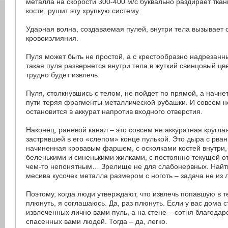
металла на скорости 300-400 м/с буквально раздирает ткан
кости, рушит эту хрупкую систему.
Ударная волна, создаваемая пулей, внутри тела вызывает
кровоизлияния.
Пуля может быть не простой, а с крестообразно надрезанн
такая пуля развернется внутри тела в жуткий свинцовый цв
трудно будет извлечь.
Пуля, столкнувшись с телом, не пойдет по прямой, а начнет
пути теряя фрагменты металлической рубашки. И совсем н
остановится в аккурат напротив входного отверстия.
Наконец, раневой канал – это совсем не аккуратная кругла
застрявшей в его «слепом» конце пулькой. Это дыра с рва
начиненная кровавым фаршем, с осколками костей внутри, 
беленькими и синенькими жилками, с постоянно текущей о
чем-то непонятным… Зрелище не для слабонервных. Найти
месива кусочек металла размером с ноготь – задача не из л
Поэтому, когда люди утверждают, что извлечь попавшую в т
плюнуть, я соглашаюсь. Да, раз плюнуть. Если у вас дома 
извлеченных лично вами пуль, а на стене – сотня благодар
спасенных вами людей. Тогда – да, легко.