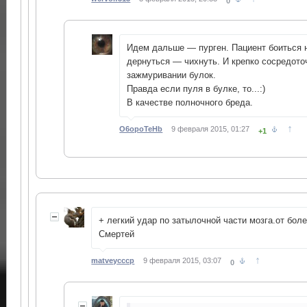
0
Идем дальше — пурген. Пациент боиться н
дернуться — чихнуть. И крепко сосредото
зажмуривании булок.
Правда если пуля в булке, то...:)
В качестве полночного бреда.
↑
O6opoTeHb
9 февраля 2015, 01:27
+1
+ легкий удар по затылочной части мозга.от бол
Смертей
↑
matveycccp
9 февраля 2015, 03:07
0