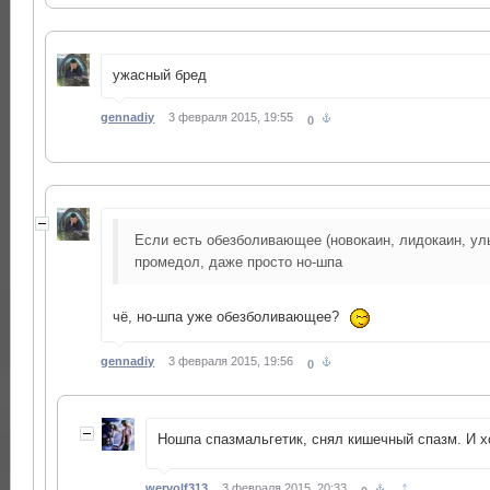
ужасный бред
gennadiy
3 февраля 2015, 19:55
0
Если есть обезболивающее (новокаин, лидокаин, ул
промедол, даже просто но-шпа
чё, но-шпа уже обезболивающее?
gennadiy
3 февраля 2015, 19:56
0
Ношпа спазмальгетик, снял кишечный спазм. И х
↑
wervolf313
3 февраля 2015, 20:33