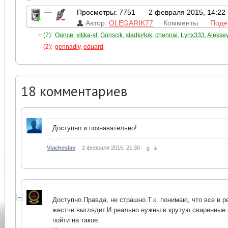
—
Просмотры: 7751
2 февраля 2015, 14:22
Автор:
OLEGARIK77
Комменты:
Поде
+ (7):
Ounce
,
vitjka-sl
,
Gonscik
,
sladki4ok
,
chennai
,
Lynx333
,
Alekse
- (2):
gennadiy
,
eduard
18
комментариев
Доступно и познавательно!
Viacheslav
2 февраля 2015, 21:30
0
Доступно.Правда, не страшно.Т.к. понимаю, что все в 
жестче выглядит.И реально нужны в крутую сваренные 
пойти на такое.