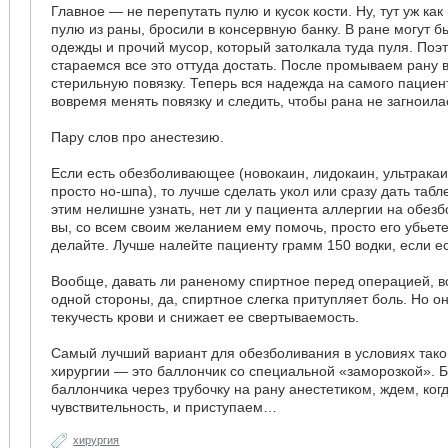
Главное — не перепутать пулю и кусок кости. Ну, тут уж к
пулю из раны, бросили в консервную банку. В ране могут б
одежды и прочий мусор, который затолкала туда пуля. Поэ
стараемся все это оттуда достать. После промываем рану
стерильную повязку. Теперь вся надежда на самого пациен
вовремя менять повязку и следить, чтобы рана не загноила
Пару слов про анестезию.
Если есть обезболивающее (новокаин, лидокаин, ультрака
просто но-шпа), то лучше сделать укол или сразу дать табл
этим нелишне узнать, нет ли у пациента аллергии на обе
вы, со всем своим желанием ему помочь, просто его убьете
делайте. Лучше налейте пациенту грамм 150 водки, если ес
Вообще, давать ли раненому спиртное перед операцией, в
одной стороны, да, спиртное слегка притупляет боль. Но о
текучесть крови и снижает ее свертываемость.
Самый лучший вариант для обезболивания в условиях так
хирургии — это баллончик со специальной «заморозкой». 
баллончика через трубочку на рану анестетиком, ждем, ког
чувствительность, и приступаем…
хирургия