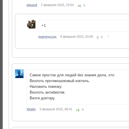
eduard
2 февраля 2015, 23:54
+1
+1
↑
matveycccp
9 февраля 2015, 03:05
0
Самое простое для людей без знания дела, это:
Вколоть противошоковый коктель.
Наложить повязку.
Вколоть антибиотик.
Везти доктору.
Vitaliy
3 февраля 2015, 08:41
+1