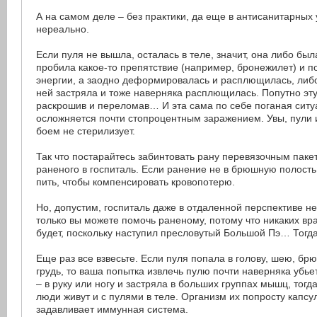
А на самом деле – без практики, да еще в антисанитарных 
нереально.
Если пуля не вышла, осталась в теле, значит, она либо был
пробила какое-то препятствие (например, бронежилет) и п
энергии, а заодно деформировалась и расплющилась, либо 
ней застряла и тоже наверняка расплющилась. Попутно эту
раскрошив и переломав… И эта сама по себе поганая сит
осложняется почти стопроцентным заражением. Увы, пули 
боем не стерилизует.
Так что постарайтесь забинтовать рану перевязочным паке
раненого в госпиталь. Если ранение не в брюшную полость
пить, чтобы компенсировать кровопотерю.
Но, допустим, госпиталь даже в отдаленной перспективе не
только вы можете помочь раненому, потому что никаких вра
будет, поскольку наступил пресловутый Большой Пэ… Тог
Еще раз все взвесьте. Если пуля попала в голову, шею, б
грудь, то ваша попытка извлечь пулю почти наверняка убьет
– в руку или ногу и застряла в больших группах мышц, тогд
люди живут и с пулями в теле. Организм их попросту капсу
задавливает иммунная система.