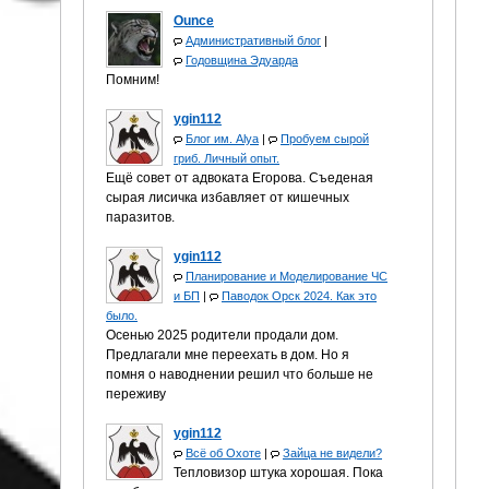
Ounce
Административный блог
|
Годовщина Эдуарда
Помним!
ygin112
Блог им. Alya
|
Пробуем сырой
гриб. Личный опыт.
Ещё совет от адвоката Егорова. Съеденая
сырая лисичка избавляет от кишечных
паразитов.
ygin112
Планирование и Моделирование ЧС
и БП
|
Паводок Орск 2024. Как это
было.
Осенью 2025 родители продали дом.
Предлагали мне переехать в дом. Но я
помня о наводнении решил что больше не
переживу
ygin112
Всё об Охоте
|
Зайца не видели?
Тепловизор штука хорошая. Пока