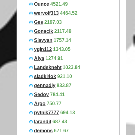
Ounce
4521.49
wervolf313
4464.52
Ges
2197.03
Gonscik
2117.49
Slavyan
1757.14
ygin112
1343.05
Alya
1274.91
Landskneht
1023.84
sladki4ok
921.10
gennadiy
833.87
Sedoy
784.41
Argo
750.77
pytnik7777
694.13
larandit
687.43
demons
671.67