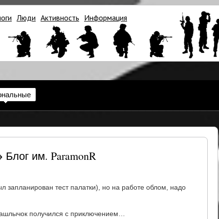
логи
Люди
Активность
Информация
ональные
→ Блог им. ParamonR
ыл запланирован тест палатки), но на работе облом, надо
Шашлычок получился с приключением…