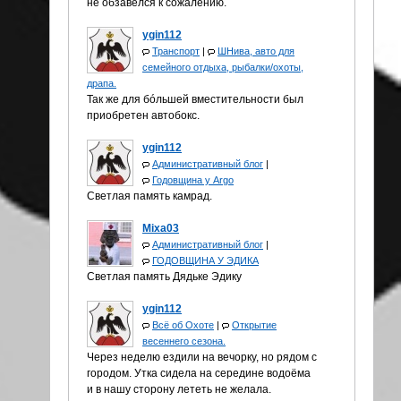
не обзавелся к сожалению.
ygin112
Транспорт
|
ШНива, авто для
семейного отдыха, рыбалки/охоты,
драпа.
Так же для бóльшей вместительности был
приобретен автобокс.
ygin112
Административный блог
|
Годовщина у Аrgo
Светлая память камрад.
Mixa03
Административный блог
|
ГОДОВЩИНА У ЭДИКА
Светлая память Дядьке Эдику
ygin112
Всё об Охоте
|
Открытие
весеннего сезона.
Через неделю ездили на вечорку, но рядом с
городом. Утка сидела на середине водоёма
и в нашу сторону лететь не желала.