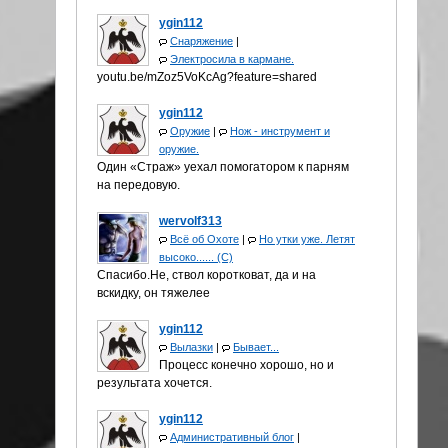
ygin112
Снаряжение
|
Электросила в кармане.
youtu.be/mZoz5VoKcAg?feature=shared
ygin112
Оружие
|
Нож - инструмент и
оружие.
Один «Страж» уехал помогатором к парням
на передовую.
wervolf313
Всё об Охоте
|
Но утки уже. Летят
высоко...... (С)
Спасибо.Не, ствол коротковат, да и на
вскидку, он тяжелее
ygin112
Вылазки
|
Бывает...
Процесс конечно хорошо, но и
результата хочется.
ygin112
Административный блог
|