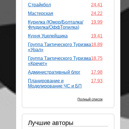
Страйкбол
24.41
Мастерская
24.22
Курилка (Юмор/Болталка/
19.99
Флудилка/ОффТопилка)
Кухня Уцелейщика
19.41
Группа Тактического Туризма
18.89
«Урал»
Группа Тактического Туризма
18.75
«Кречет»
Административный блог
17.98
Планирование и
17.93
Моделирование ЧС и БП
Полный список
Лучшие авторы