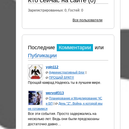
Кто сейчас на сайте (0)
Зарегистрированных:
0
, Гостей:
0
Все пользователи
Последние
Комментарии
или
Публикации
ygin112
Административный блог
|
ПРОЩАЙ БРАТ!!!
Прощай камрад.Надеюсь ты в лучшем мире.
wervolf313
Планирование и Моделирование ЧС
и БП
|
День "Z". Война, к которой мы
не готовимся
Все эти события. Просто задержались на
несколько лет. Ведь они были предсказаны
достаточно давно…