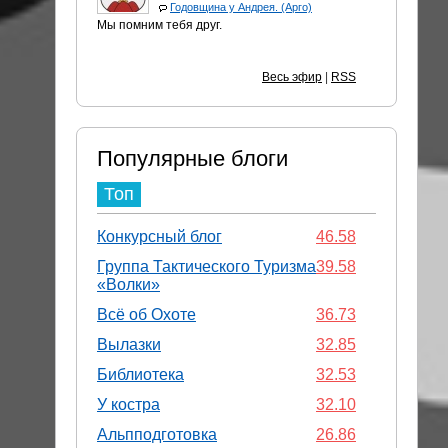
Годовщина у Андрея. (Арго)
Мы помним тебя друг.
Весь эфир
|
RSS
Популярные блоги
Топ
Конкурсный блог
46.58
Группа Тактического Туризма
39.58
«Волки»
Всё об Охоте
36.73
Вылазки
32.85
Библиотека
32.53
У костра
32.10
Альпподготовка
26.86