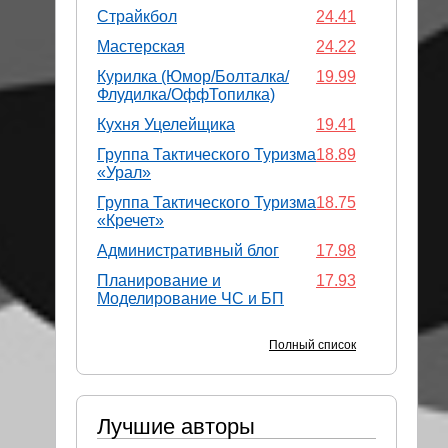
Страйкбол
24.41
Мастерская
24.22
Курилка (Юмор/Болталка/
19.99
Флудилка/ОффТопилка)
Кухня Уцелейщика
19.41
Группа Тактического Туризма
18.89
«Урал»
Группа Тактического Туризма
18.75
«Кречет»
Административный блог
17.98
Планирование и
17.93
Моделирование ЧС и БП
Полный список
Лучшие авторы