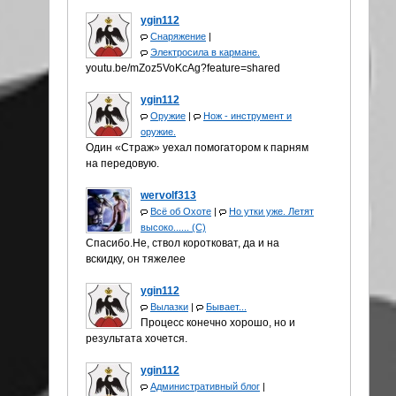
ygin112
Снаряжение
|
Электросила в кармане.
youtu.be/mZoz5VoKcAg?feature=shared
ygin112
Оружие
|
Нож - инструмент и
оружие.
Один «Страж» уехал помогатором к парням
на передовую.
wervolf313
Всё об Охоте
|
Но утки уже. Летят
высоко...... (С)
Спасибо.Не, ствол коротковат, да и на
вскидку, он тяжелее
ygin112
Вылазки
|
Бывает...
Процесс конечно хорошо, но и
результата хочется.
ygin112
Административный блог
|