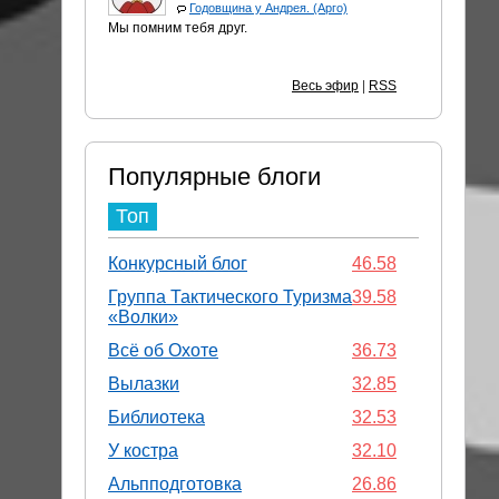
Годовщина у Андрея. (Арго)
Мы помним тебя друг.
Весь эфир
|
RSS
Популярные блоги
Топ
Конкурсный блог
46.58
Группа Тактического Туризма
39.58
«Волки»
Всё об Охоте
36.73
Вылазки
32.85
Библиотека
32.53
У костра
32.10
Альпподготовка
26.86