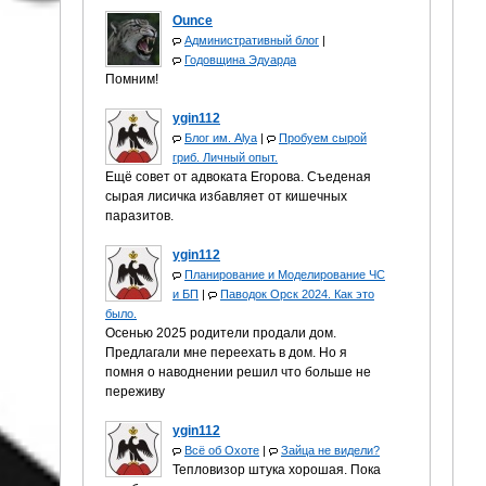
Ounce
Административный блог
|
Годовщина Эдуарда
Помним!
ygin112
Блог им. Alya
|
Пробуем сырой
гриб. Личный опыт.
Ещё совет от адвоката Егорова. Съеденая
сырая лисичка избавляет от кишечных
паразитов.
ygin112
Планирование и Моделирование ЧС
и БП
|
Паводок Орск 2024. Как это
было.
Осенью 2025 родители продали дом.
Предлагали мне переехать в дом. Но я
помня о наводнении решил что больше не
переживу
ygin112
Всё об Охоте
|
Зайца не видели?
Тепловизор штука хорошая. Пока