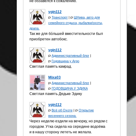
не обзавелся к сожалению.
ygin112
Транспорт
|
ШНива, авто для
семейного отдыха, рыбалки/охоты,
драпа.
Так же для бóльшей вместительности был
приобретен автобокс.
ygin112
Административный блог
|
Годовщина у Аrgo
Светлая память камрад.
Mixa03
Административный блог
|
ГОДОВЩИНА У ЭДИКА
Светлая память Дядьке Эдику
ygin112
Всё об Охоте
|
Открытие
весеннего сезона.
Через неделю ездили на вечорку, но рядом с
городом. Утка сидела на середине водоёма
и в нашу сторону лететь не желала.