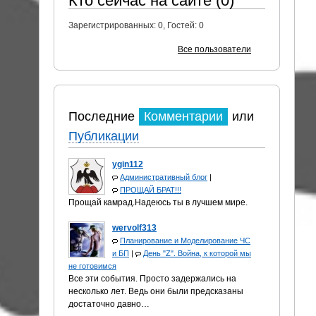
Кто сейчас на сайте (0)
Зарегистрированных:
0
, Гостей:
0
Все пользователи
Последние
Комментарии
или
Публикации
ygin112
Административный блог
|
ПРОЩАЙ БРАТ!!!
Прощай камрад.Надеюсь ты в лучшем мире.
wervolf313
Планирование и Моделирование ЧС
и БП
|
День "Z". Война, к которой мы
не готовимся
Все эти события. Просто задержались на
несколько лет. Ведь они были предсказаны
достаточно давно…