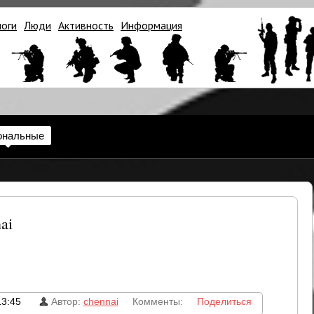
логи
Люди
Активность
Информация
ональные
ai
13:45
Автор:
chennai
Комменты:
Поделиться