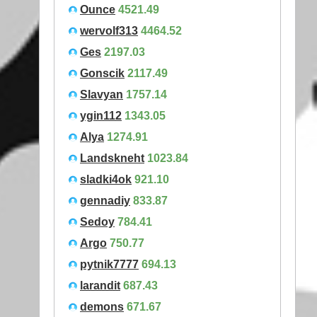
Ounce
4521.49
wervolf313
4464.52
Ges
2197.03
Gonscik
2117.49
Slavyan
1757.14
ygin112
1343.05
Alya
1274.91
Landskneht
1023.84
sladki4ok
921.10
gennadiy
833.87
Sedoy
784.41
Argo
750.77
pytnik7777
694.13
larandit
687.43
demons
671.67