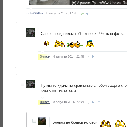
zubr7758ru
8 августа 2014, 17:28
+3
Саня с праздником тебя от всех!!! Четкая фотка
↑
Ounce
8 августа 2014, 22:48
0
Ну мы то курим по сравнению с тобой ваще в ст
боевой!!! Почёт тебе!
↑
Ounce
8 августа 2014, 22:49
0
Боевой не боевой но свой.