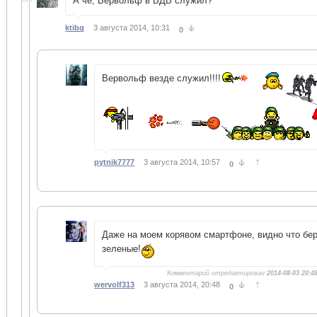
А чё, Вервольф в ВДВ служил?
ktibq
3 августа 2014, 10:31
0
Вервольф везде служил!!!!
↑
pytnik7777
3 августа 2014, 10:57
0
Даже на моем корявом смартфоне, видно что бер
зеленые!
Комментарий отредактирован
2014-08-03 20:4
↑
wervolf313
3 августа 2014, 20:48
0