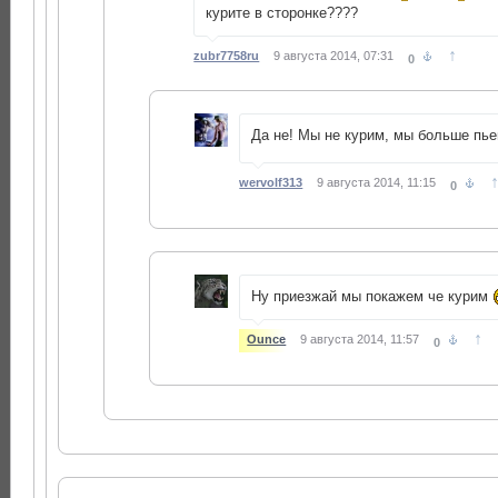
курите в сторонке????
↑
zubr7758ru
9 августа 2014, 07:31
0
Да не! Мы не курим, мы больше пье
wervolf313
9 августа 2014, 11:15
0
Ну приезжай мы покажем че курим
↑
Ounce
9 августа 2014, 11:57
0