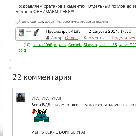
Поздравляем братанов в каментах! Отдельный поклон до з
Братана ОБНИМАЕМ ТЕБЯ!!!
день вдв
,
вдв
,
десантник
,
десантура
,
крылатая гвардия
—
Просмотры: 4183
2 августа 2014, 14:30
Автор:
Ounce
Комменты:
Поделиться
+ (10):
stalker1998
,
vitjka-sl
,
Gonscik
,
Slavyan
,
sakhalin65
,
wervolf31
bold
22
комментария
УРА, УРА, УРА!!!
Всем ВДВшникам, от нас — мотопехоты пламенные поз
МЫ РУССКИЕ ВОЙНЫ, УРА!!!