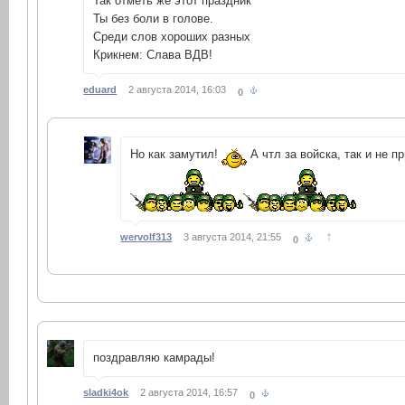
Так отметь же этот праздник
Ты без боли в голове.
Среди слов хороших разных
Крикнем: Слава ВДВ!
eduard
2 августа 2014, 16:03
0
Но как замутил!
А чтл за войска, так и не п
↑
wervolf313
3 августа 2014, 21:55
0
поздравляю камрады!
sladki4ok
2 августа 2014, 16:57
0