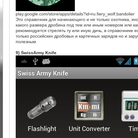
play.google.com/store/apps/details?id=ru.fiery_wolf.bandolier
Это справочник для начинающего и не только охотника, ино
какого размера дробина под тем или иным номером или к
рекомендуется стрелять ту или иную дичь, в справочнике 
только российских дробовых и картечных зарядов но и зар
полезным
9) SwissArmy Knife