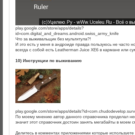
play.google.com/store/apps/details?
id=com.digital_and_dreams.android.swiss_army_knife
Что за выживальщик без мультитула?!
И это есть у меня в андроиде правда пользуюсь не часто но 
всегда с собой есть Leatherman Juice XE6 в кармане или су
10) Инструкции по выживанию
play.google.com/store/apps/details?id=com.chudodevelop.survi
По моему мнению автор данного справочника проделал не
значит этот справочник достоин занять мегабайты в моем
Делитесь в комментах приложениями которые используете