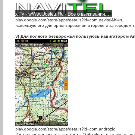
play.google.com/store/apps/details?id=com.navitel&hl=ru
использую его для ориентирования в городе и за городом т
3) Для полного бездорожья пользуюсь навигатором An
play.google.com/store/apps/details?id=com.androzic
Этот навигатор использует карты OziExplorer ну и иногда п