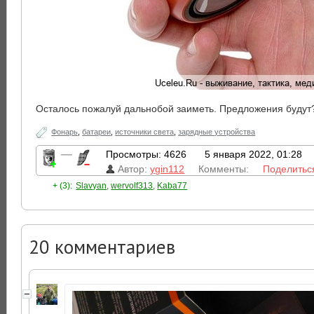
Осталось пожалуй дальнобой заиметь. Предложения будут
Фонарь
,
батареи
,
источники света
,
зарядные устройства
—
Просмотры: 4626
5 января 2022, 01:28
Автор:
ygin112
Комменты:
Поделитьс
+ (3):
Slavyan
,
wervolf313
,
Kaba77
20
комментариев