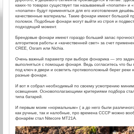
каких-то товарах существует так называемый «noname» и 
«noname» будут применяться для его изготовления дешёвы
качественные материалы. Такие фонари имеют большой пр
поломок. Подобные фонари могут выйти из строя и подвест
подходящий момент.
Брендовые фонари имеют гораздо больший запас прочности
алгоритмов работы и «качественней свет» за счет примене
CREE, Osram или Nichia.
Очень важный параметр при выборе фонарика — это задач
выполняться с помощью фонаря. Ведь согласитесь что бы 
под ключ в двери и осветить противоположный берег реки
разные фонари.
И вот я собрал необходимый по своему усмотрению миним
освещения. Основополагающими критериями подбора стал
типа батарей.
И первым моим «нормальным» ( а до него были различног
как ручные, так и налобные, про времена СССР можно воо
фонарём стал Nitecore MT21A.