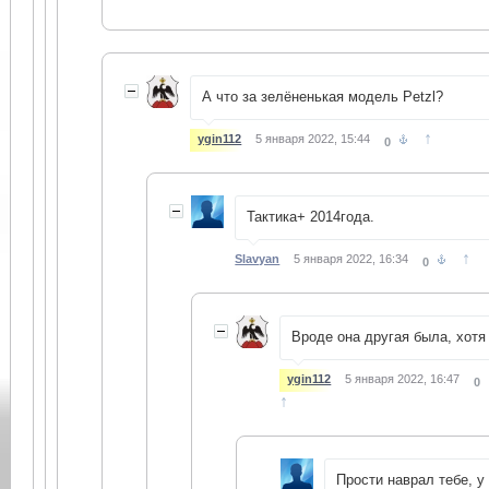
А что за зелёненькая модель Petzl?
↑
ygin112
5 января 2022, 15:44
0
Тактика+ 2014года.
↑
Slavyan
5 января 2022, 16:34
0
Вроде она другая была, хотя
ygin112
5 января 2022, 16:47
0
↑
Прости наврал тебе, у