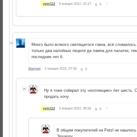
↑
ygin112
5 января 2022, 02:27
0
Много было всякого светящегося говна, всё сломалось
только два налобных пецеля да лампа для палатки, те
последние лет 6.
Slavyan
5 января 2022, 07:50
0
Ну я тоже собирал эту «коллекцию» лет шесть. 
продать хочу.
↑
ygin112
5 января 2022, 08:58
0
В общем покупателей на Petzl не нашлось 
Эдуарду.