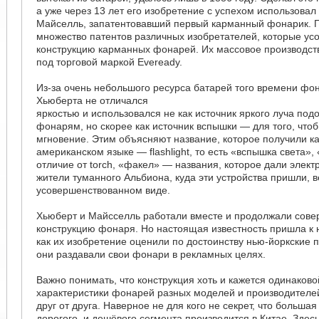
а уже через 13 лет его изобретение с успехом использова
Майселль, запатентовавший первый карманный фонарик. 
множество патентов различных изобретателей, которые у
конструкцию карманных фонарей. Их массовое производст
под торговой маркой Eveready.
Из-за очень небольшого ресурса батарей того времени фо
Хьюберта не отличался
яркостью и использовался не как источник яркого луча по
фонарям, но скорее как источник вспышки — для того, чтоб
мгновение. Этим объясняют название, которое получили 
американском языке — flashlight, то есть «вспышка света»
отличие от torch, «факел» — названия, которое дали элек
жители туманного Альбиона, куда эти устройства пришли, в
усовершенствованном виде.
Хьюберт и Майсселль работали вместе и продолжали сове
конструкцию фонаря. Но настоящая известность пришла к н
как их изобретение оценили по достоинству нью-йоркские 
они раздавали свои фонари в рекламных целях.
Важно понимать, что конструкция хоть и кажется одинаков
характеристики фонарей разных моделей и производителе
друг от друга. Наверное не для кого не секрет, что больша
дорогого, и дешёвого сегмента производится в Китае. Здесь 