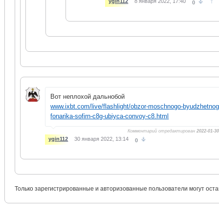
↑
ygin112
8 января 2022, 17:40
0
Вот неплохой дальнобой
www.ixbt.com/live/flashlight/obzor-moschnogo-byudzhetno
fonarika-sofirn-c8g-ubiyca-convoy-c8.html
Комментарий отредактирован
2022-01-30
ygin112
30 января 2022, 13:14
0
Только зарегистрированные и авторизованные пользователи могут оста