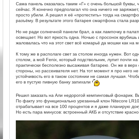
Сама панель оказалась таким «Г» с очень большой буквы, 
сейчас. Я конечно предполагал что она ничего не заряжает
просто убили. А решил я её «протестить» тогда на смартфо
разъёму. В результате этого батарея смартфона стала раз
Но не ради солнечной панели брал, а как лампочку в палат
освещает. Но вот яркость одна. Ночью с просонок врубишь
жаловалась что на этот свет всё комарьё да мошки как на м
К тому же в располаге свет за столом иногда нужен. Вот о
столом, а мой Fenix, который подствольник, лупит почти на
практически бесполезно высаживая батарею. Он же в верх с
стороны, но рассеивателя нет. На тот момент я про него не
устойчивость его в таком состоянии не самая лучшая. Чт
его в пустую пивную банку запихали
Решил заказать на Али недорогой кемпинговый фонарик. Вы
По факту это функционально урезанный клон Nitecore LR10
отрабатывает на все 100 процентов и я даже планирую док
Но есть пара минусов: встроенный АКБ и отсутствие красно