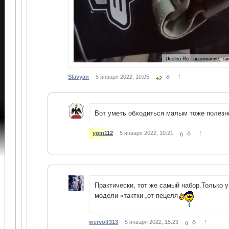
↑
Slavyan
5 января 2022, 10:05
+2
Вот уметь обходиться малым тоже полезн
↑
ygin112
5 января 2022, 10:21
0
Практически, тот же самый набор.Только у
модели «тактки „от пецеля
↑
wervolf313
5 января 2022, 15:23
0