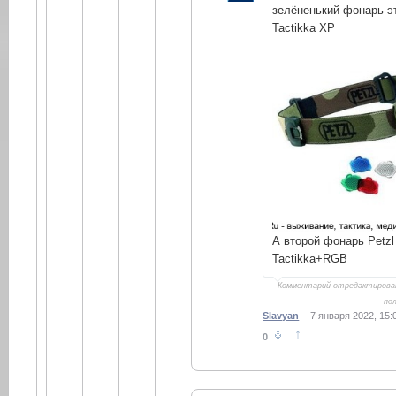
зелёненький фонарь эт
Tactikka XP
А второй фонарь Petzl
Tactikka+RGB
Комментарий отредактиров
по
Slavyan
7 января 2022, 15:
↑
0