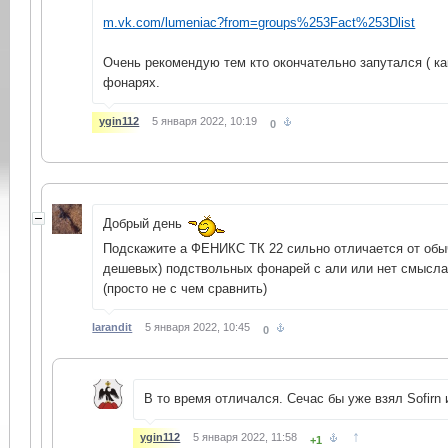
m.vk.com/lumeniac?from=groups%253Fact%253Dlist
Очень рекомендую тем кто окончательно запутался ( ка
фонарях.
ygin112
5 января 2022, 10:19
0
Добрый день
Подскажите а ФЕНИКС ТК 22 сильно отличается от об
дешевых) подствольных фонарей с али или нет смысла
(просто не с чем сравнить)
larandit
5 января 2022, 10:45
0
В то время отличался. Сечас бы уже взял Sofirn 
↑
ygin112
5 января 2022, 11:58
+1