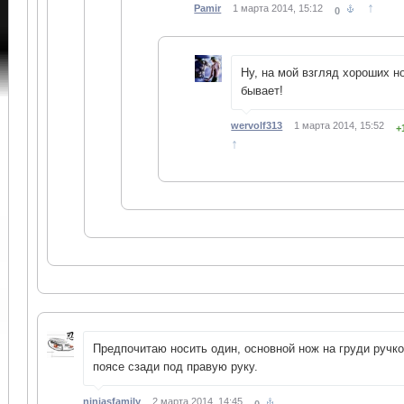
↑
Pamir
1 марта 2014, 15:12
0
Ну, на мой взгляд хороших н
бывает!
wervolf313
1 марта 2014, 15:52
+
↑
Предпочитаю носить один, основной нож на груди ручко
поясе сзади под правую руку.
ninjasfamily
2 марта 2014, 14:45