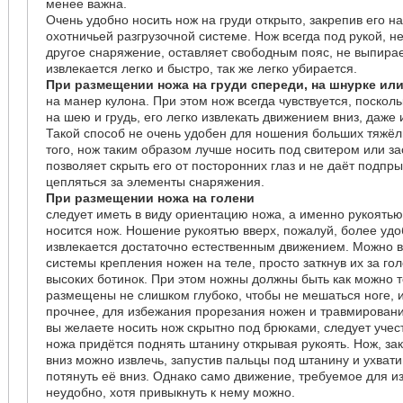
менее важна.
Очень удобно носить нож на груди открыто, закрепив его н
охотничьей разгрузочной системе. Нож всегда под рукой, н
другое снаряжение, оставляет свободным пояс, не выпирае
извлекается легко и быстро, так же легко убирается.
При размещении ножа на груди спереди, на шнурке ил
на манер кулона. При этом нож всегда чувствуется, посколь
на шею и грудь, его легко извлекать движением вниз, даже 
Такой способ не очень удобен для ношения больших тяжёл
того, нож таким образом лучше носить под свитером или зас
позволяет скрыть его от посторонних глаз и не даёт подпры
цепляться за элементы снаряжения.
При размещении ножа на голени
следует иметь в виду ориентацию ножа, а именно рукоятью
носится нож. Ношение рукоятью вверх, пожалуй, более удо
извлекается достаточно естественным движением. Можно во
системы крепления ножен на теле, просто заткнув их за го
высоких ботинок. При этом ножны должны быть как можно т
размещены не слишком глубоко, чтобы не мешаться ноге, 
прочнее, для избежания прорезания ножен и травмировани
вы желаете носить нож скрытно под брюками, следует учест
ножа придётся поднять штанину открывая рукоять. Нож, з
вниз можно извлечь, запустив пальцы под штанину и ухвати
потянуть её вниз. Однако само движение, требуемое для и
неудобно, хотя привыкнуть к нему можно.