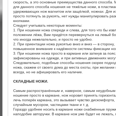
скорость, а это основные преимущества данного способа.
для данного способа ношения не тяжёлые ножи, в пластма
удерживающих нож магнитом или защёлкой, ножнах. Для и
просто потянуть за рукоять, нет нужды манипулировать р
кнопками.
Следует учитывать некоторые моменты:
1. При ношении ножа спереди и слева, для того что бы изв
положении лёжа, Вам придётся перевернуться на левый бо
что иногда нежелательно, и просто не удобно.
2. При ориентации ножа рукоятью вниз и вниз — в сторону,
повышенное внимание к надёжности системы фиксации нож
3. При ношении ножа просто в кармане или заткнув за пояс
зафиксированы на одежде, и при активных движениях могу
Следовательно, подобные способы ношения скорее подход
ножа, скажем от своего дома до места охоты, при желании
всегда, но не афишировать его наличие.
СКЛАДНЫЕ НОЖИ.
Самым распространённым и, наверное, самым неудобным
ношение просто в кармане, нож норовит принять горизонт
лечь поперёк кармана, это вызывает чувство дискомфорта,
случайным мусором, частицами ткани и т. д.
Гораздо удобнее носить в кармане ножи снабжённые пружи
наподобие авторучки. В кармане нож уже будет не лежать,