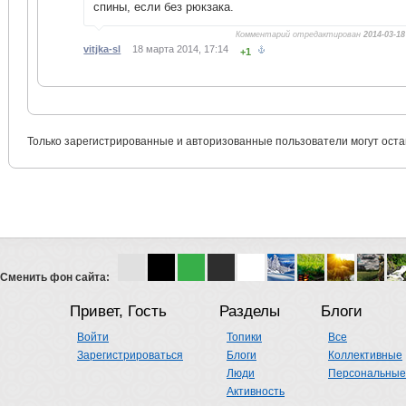
спины, если без рюкзака.
Комментарий отредактирован
2014-03-18
vitjka-sl
18 марта 2014, 17:14
+1
Только зарегистрированные и авторизованные пользователи могут оста
Сменить фон сайта:
Привет, Гость
Разделы
Блоги
Войти
Топики
Все
Зарегистрироваться
Блоги
Коллективные
Люди
Персональные
Активность