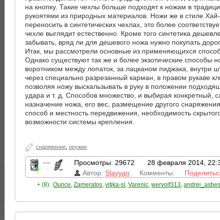
на кнопку. Такие чехлы больше подходят к ножам в традици
рукоятями из природных материалов. Ножи же в стиле Хай-
переносить в синтетических чехлах, это более соответствуе
чехле выглядит естественно. Кроме того синтетика дешевле
забывать, вряд ли для дешевого ножа нужно покупать доро
Итак, мы рассмотрели основные из применяющихся спосо
Однако существуют так же и более экзотические способы но
воротником между лопаток, за лацканом пиджака, внутри 
через специально разрезанный карман, в правом рукаве кл
позволяя ножу выскальзывать в руку в положении подход
удара и т. д. Способов множество, и выбирая конкретный, 
назначение ножа, его вес, размещение другого снаряжени
способ и местность передвижения, необходимость скрытог
возможности системы крепления.
снаряжение
,
оружие
—
Просмотры: 29672
28 февраля 2014, 22:
Автор:
Slavyan
Комменты:
Поделитьс
+ (8):
Ounce
,
Zameratos
,
vitjka-sl
,
Varenic
,
wervolf313
,
andrei_asbe