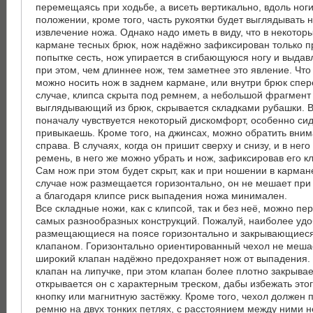
перемещаясь при ходьбе, а висеть вертикально, вдоль ноги
положении, кроме того, часть рукоятки будет выглядывать н
извлечение ножа. Однако надо иметь в виду, что в некотор
кармане тесных брюк, нож надёжно зафиксирован только п
попытке сесть, нож упирается в сгибающуюся ногу и выдав
при этом, чем длиннее нож, тем заметнее это явление. Что
можно носить нож в заднем кармане, или внутри брюк спе
случае, клипса скрыта под ремнем, а небольшой фрагмент 
выглядывающий из брюк, скрывается складками рубашки. В
поначалу чувствуется некоторый дискомфорт, особенно сид
привыкаешь. Кроме того, на джинсах, можно обратить вним
справа. В случаях, когда он пришит сверху и снизу, и в нег
ремень, в него же можно убрать и нож, зафиксировав его к
Сам нож при этом будет скрыт, как и при ношении в карман
случае нож размещается горизонтально, он не мешает при
а благодаря клипсе риск выпадения ножа минимален.
Все складные ножи, как с клипсой, так и без неё, можно пе
самых разнообразных конструкций. Пожалуй, наиболее удо
размещающиеся на поясе горизонтально и закрывающиеся
клапаном. Горизонтально ориентированный чехол не меша
широкий клапан надёжно предохраняет нож от выпадения. 
клапан на липучке, при этом клапан более плотно закрывае
открывается он с характерным треском, дабы избежать это
кнопку или магнитную застёжку. Кроме того, чехол должен 
ремню на двух тонких петлях, с расстоянием между ними 