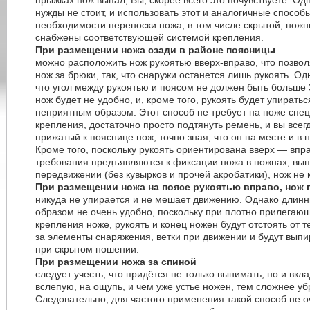
прыжках нож выпал, Вы, скорее всего это почувствуете. Од
нужды не стоит, и использовать этот и аналогичные спосо
необходимости переноски ножа, в том числе скрытой, ножн
снабжены соответствующей системой крепления.
При размещении ножа сзади в районе поясницы
можно расположить нож рукоятью вверх-вправо, что позвол
нож за брюки, так, что снаружи останется лишь рукоять. Од
что угол между рукоятью и поясом не должен быть больше 
нож будет не удобно, и, кроме того, рукоять будет упирать
неприятным образом. Этот способ не требует на ноже спе
крепления, достаточно просто подтянуть ремень, и вы всег
прижатый к пояснице нож, точно зная, что он на месте и в
Кроме того, поскольку рукоять ориентирована вверх — впр
требования предъявляются к фиксации ножа в ножнах, вы
передвижении (без кувырков и прочей акробатики), нож не 
При размещении ножа на поясе рукоятью вправо, нож
никуда не упирается и не мешает движению. Однако длинн
образом не очень удобно, поскольку при плотно прилегаю
крепления ноже, рукоять и конец ножен будут отстоять от т
за элементы снаряжения, ветки при движении и будут выпи
при скрытом ношении.
При размещении ножа за спиной
следует учесть, что придётся не только вынимать, но и вк
вслепую, на ощупь, и чем уже устье ножен, тем сложнее убр
Следовательно, для частого применения такой способ не о