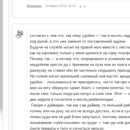
Romanus
10 марта 2014, 11:13
0
согласен с тем что, как кому удобно — так и носить на
под рукой, а это уже зависит от поставленной задачи.
Будучи на службе носил на правой ноге вместе с писто
как на картинке) только у меня крепился на саму плат
Почему так — а потому что, оперировали в основном на
неудобном кресле да с броником на пузе нож из пояса н
разгрузку не ставил ибо ее частенько скидывать приход
На голене носил маленький сапожный нож-кастет, врод
удобно… пользоваться не приходилось, чисто так-про з
мне на ногу обернули «джет боил» с литром кипятка, т
носок смог только когда растегнул и снял нож. Итог — 
две недели в госпитале и месяц реабилитации...
Говоря о дайверах, так как сам дайвер, то большой раб
голень или на руку, но его не всегда достать, если в с
лезеш куда или не дай Боже запутался, поэтому запасн
называемом «треугольнике» на груди — там где нож д
локти прижаты к телу и согнуться нельзя.