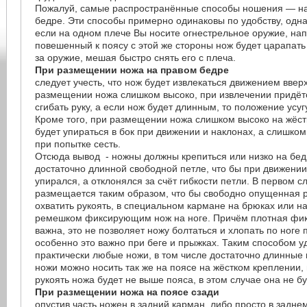
Пожалуй, самые распространённые способы ношения — на
бедре. Эти способы примерно одинаковы по удобству, однак
если на одном плече Вы носите огнестрельное оружие, на
повешенный к поясу с этой же стороны нож будет царапать
за оружие, мешая быстро снять его с плеча.
При размещении ножа на правом бедре
следует учесть, что нож будет извлекаться движением ввер
размещении ножа слишком высоко, при извлечении придёт
сгибать руку, а если нож будет длинным, то положение усу
Кроме того, при размещении ножа слишком высоко на жёст
будет упираться в бок при движении и наклонах, а слишком
при попытке сесть.
Отсюда вывод - ножны должны крепиться или низко на бед
достаточно длинной свободной петле, что бы при движении
упирался, а отклонялся за счёт гибкости петли. В первом с
размещается таким образом, что бы свободно опущенная р
охватить рукоять, в специальном кармане на брюках или на
ремешком фиксирующим нож на ноге. Причём плотная фик
важна, это не позволяет ножу болтаться и хлопать по ноге 
особенно это важно при беге и прыжках. Таким способом у
практически любые ножи, в том числе достаточно длинные 
ножи можно носить так же на поясе на жёстком креплении, 
рукоять ножа будет не выше пояса, в этом случае она не бу
При размещении ножа на поясе сзади
опустив часть ножен в задний карман, либо просто в задн