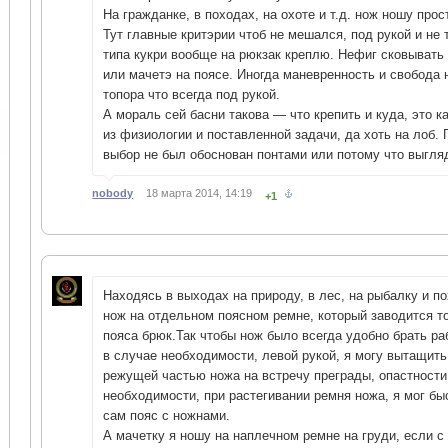
На гражданке, в походах, на охоте и т.д. нож ношу прос
Тут главные критэрии чтоб не мешался, под рукой и не
типа кукри вообще на рюкзак креплю. Нефиг сковывать
или мачетэ на поясе. Иногда маневренность и свобода
топора что всегда под рукой.
А мораль сей басни такова — что крепить и куда, это 
из физиологии и поставленной задачи, да хоть на лоб. 
выбор не был обоснован понтами или потому что выгляди
nobody
18 марта 2014, 14:19
+1
Находясь в выходах на природу, в лес, на рыбалку и п
нож на отдельном поясном ремне, который заводится т
пояса брюк.Так чтобы нож было всегда удобно брать ра
в случае необходимости, левой рукой, я могу вытащить
режущей частью ножа на встречу преграды, опастности
необходимости, при растегивании ремня ножа, я мог бы
сам пояс с ножнами.
А мачетку я ношу на наплечном ремне на груди, если с