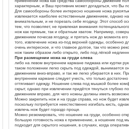
применении ножа как средства самообороны движение пол
характерным, и Ваш противник может догадаться, что Вы п
Для самообороны более интересно ношение ножа рукоять
извлекается наиболее естественным движением, однако на
внимательным, и не порезать себе ягодицу. Этот способ о
тем, что позволяет, не привлекая внимания потенциальног
нож как прямым, так и обратным хватом. Например, совер
движением почесав ягодицу, и прятать нож до момента ег
того, извлечение ножа из-под верхней одежды, особенно д
очень интересное, и что главное долгое, так что можно ре
нож таким образом либо открыто, либо под лёгкой недлинн
При размещении ножа на груди слева
либо на левом внутреннем кармане пиджака или куртки рук
таком положении легко скрыть под одеждой, вынимается он
движением вниз-вправо, и так же легко убирается в них. П
внутреннем кармане следует учесть, что только достаточно
оттягивает одежду. Ношение слева под мышкой более ком
скрыт, однако при извлечении придётся тянуться глубоко 
движением вправо, для чего ножны должны иметь возможно
Можно закрепить нож и на груди справа, но нож будет извл
поскольку потребуется неестественно изгибать кисть, одна
извлечь нож будет гораздо проще.
Можно резюмировать, что ношение на груди, особенно отк
большую готовность ножа к применению, а ношение под 
подходит для скрытого ношения, в случаях, когда операти