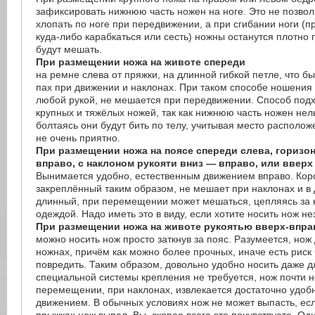
зафиксировать нижнюю часть ножен на ноге. Это не позвол
хлопать по ноге при передвижении, а при сгибании ноги (
куда-либо карабкаться или сесть) ножны останутся плотно 
будут мешать.
При размещении ножа на животе спереди
на ремне слева от пряжки, на длинной гибкой петле, что б
пах при движении и наклонах. При таком способе ношения 
любой рукой, не мешается при передвижении. Способ подх
крупных и тяжёлых ножей, так как нижнюю часть ножен нель
болтаясь они будут бить по телу, учитывая место располож
не очень приятно.
При размещении ножа на поясе спереди слева, горизо
вправо, с наклоном рукояти вниз — вправо, или вверх
Вынимается удобно, естественным движением вправо. Кор
закреплённый таким образом, не мешает при наклонах и в
длинный, при перемещении может мешаться, цепляясь за к
одеждой. Надо иметь это в виду, если хотите носить нож не
При размещении ножа на животе рукоятью вверх-впра
можно носить нож просто заткнув за пояс. Разумеется, нож
ножнах, причём как можно более прочных, иначе есть риск
повредить. Таким образом, довольно удобно носить даже 
специальной системы крепления не требуется, нож почти 
перемещении, при наклонах, извлекается достаточно удоб
движением. В обычных условиях нож не может выпасть, есл