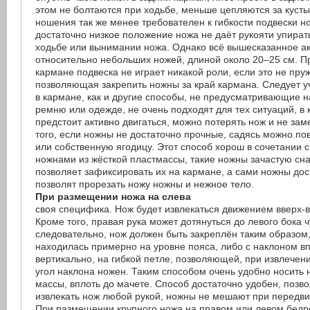
этом не болтаются при ходьбе, меньше цепляются за кусты
ношения так же менее требователен к гибкости подвески н
достаточно низкое положение ножа не даёт рукояти упират
ходьбе или вынимании ножа. Однако всё вышесказанное ак
относительно небольших ножей, длиной около 20–25 см. П
кармане подвеска не играет никакой роли, если это не пру
позволяющая закрепить ножны за край кармана. Следует у
в кармане, как и другие способы, не предусматривающие 
ремню или одежде, не очень подходят для тех ситуаций, в
предстоит активно двигаться, можно потерять нож и не зам
того, если ножны не достаточно прочные, садясь можно по
или собственную ягодицу. Этот способ хорош в сочетании
ножнами из жёсткой пластмассы, такие ножны зачастую сн
позволяет зафиксировать их на кармане, а сами ножны дос
позволят прорезать ножу ножны и нежное тело.
При размещении ножа на слева
своя специфика. Нож будет извлекаться движением вверх-в
Кроме того, правая рука может дотянуться до левого бока ч
следовательно, нож должен быть закреплён таким образом,
находилась примерно на уровне пояса, либо с наклоном в
вертикально, на гибкой петле, позволяющей, при извлечени
угол наклона ножен. Таким способом очень удобно носить
массы, вплоть до мачете. Способ достаточно удобен, позво
извлекать нож любой рукой, ножны не мешают при передв
При размещении крупного ножа на правом или левом бедр