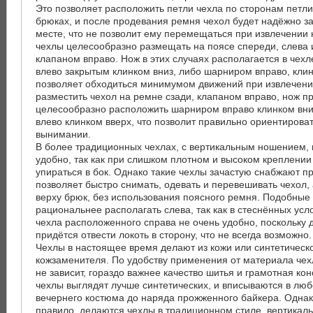
Это позволяет расположить петли чехла по сторонам петл
брюках, и после продевания ремня чехол будет надёжно 
месте, что не позволит ему перемещаться при извлечении
чехлы целесообразно размещать на поясе спереди, слева 
клапаном вправо. Нож в этих случаях располагается в чех
влево закрытым клинком вниз, либо шарниром вправо, клин
позволяет обходиться минимумом движений при извлечен
разместить чехол на ремне сзади, клапаном вправо, нож п
целесообразно расположить шарниром вправо клинком вн
влево клинком вверх, что позволит правильно ориентироват
вынимании.
В более традиционных чехлах, с вертикальным ношением, 
удобно, так как при слишком плотном и высоком креплении
упираться в бок. Однако такие чехлы зачастую снабжают п
позволяет быстро снимать, одевать и перевешивать чехол, а
верху брюк, без использования поясного ремня. Подобные 
рациональнее располагать слева, так как в стеснённых усл
чехла расположенного справа не очень удобно, поскольку
придётся отвести локоть в сторону, что не всегда возможно.
Чехлы в настоящее время делают из кожи или синтетическо
кожзаменителя. По удобству применения от материала чех
не зависит, гораздо важнее качество шитья и грамотная ко
чехлы выглядят лучше синтетических, и вписываются в любо
вечернего костюма до наряда прожженного байкера. Однако
правило, делаются чехлы в традиционном стиле, вертика