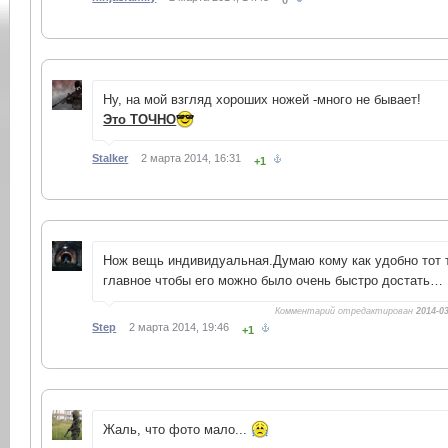
0
Ну, на мой взгляд хороших ножей -много не бывает!
Это ТОЧНО
Stalker
2 марта 2014, 16:31
+1
Нож вещь индивидуальная.Думаю кому как удобно тот т
главное чтобы его можно было очень быстро достать…
Комментарий отредактирован
2014-03
Step
2 марта 2014, 19:46
+1
Жаль, что фото мало...