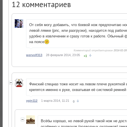
12
комментариев
От себя могу добавить, что боевой нож предпочитаю но
левой лямке (рпс, или разгрузки), находится под рабоче
удобно в извлечении и сразу готов к работе. Обычный 
на поясе
Комментарий отредактирован
2014-02-28
wervolf313
28 февраля 2014, 23:05
+1
Финский спецназ тоже носит на левом плече рукояткой 
крепятся именно к руке, охватывая её системой ремней 
ygin112
1 марта 2014, 11:21
0
Всёбы хорошо, но левой рукой такой нож не дост
особенно у подвохов (подводных охотников) тем