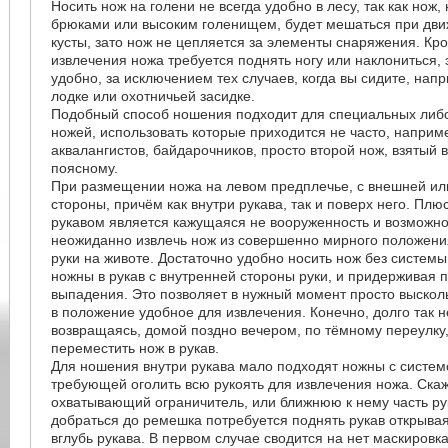
Носить нож на голени не всегда удобно в лесу, так как нож
брюками или высоким голенищем, будет мешаться при дви
кусты, зато нож не цепляется за элементы снаряжения. Кро
извлечения ножа требуется поднять ногу или наклониться,
удобно, за исключением тех случаев, когда вы сидите, нап
лодке или охотничьей засидке.
Подобный способ ношения подходит для специальных либ
ножей, использовать которые приходится не часто, наприм
аквалангистов, байдарочников, просто второй нож, взятый 
поясному.
При размещении ножа на левом предплечье, с внешней ил
стороны, причём как внутри рукава, так и поверх него. Пл
рукавом является кажущаяся не вооруженность и возможно
неожиданно извлечь нож из совершенно мирного положени
руки на животе. Достаточно удобно носить нож без систем
ножны в рукав с внутренней стороны руки, и придерживая 
выпадения. Это позволяет в нужный момент просто высколь
в положение удобное для извлечения. Конечно, долго так н
возвращаясь, домой поздно вечером, по тёмному переулку
переместить нож в рукав.
Для ношения внутри рукава мало подходят ножны с систем
требующей оголить всю рукоять для извлечения ножа. Ска
охватывающий ограничитель, или ближнюю к нему часть рук
добраться до ремешка потребуется поднять рукав открывая 
вглубь рукава. В первом случае сводится на нет маскировка