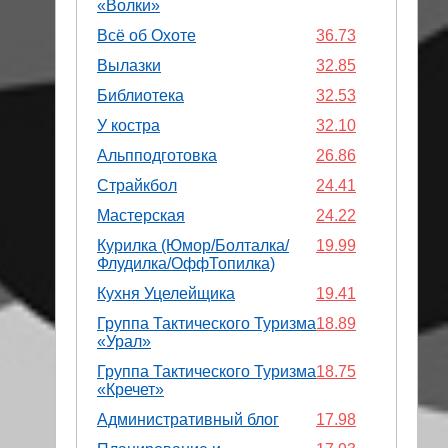
«Волки»
Всё об Охоте
36.73
Вылазки
32.85
Библиотека
32.53
У костра
32.10
Альпподготовка
26.86
Страйкбол
24.41
Мастерская
24.22
Курилка (Юмор/Болталка/
19.99
Флудилка/ОффТопилка)
Кухня Уцелейщика
19.41
Группа Тактического Туризма
18.89
«Урал»
Группа Тактического Туризма
18.75
«Кречет»
Административный блог
17.98