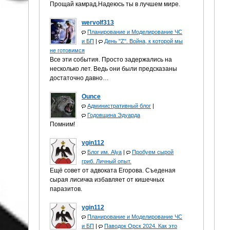
Прощай камрад.Надеюсь ты в лучшем мире.
wervolf313
Планирование и Моделирование ЧС
и БП
|
День "Z". Война, к которой мы
не готовимся
Все эти события. Просто задержались на
несколько лет. Ведь они были предсказаны
достаточно давно…
Ounce
Административный блог
|
Годовщина Эдуарда
Помним!
ygin112
Блог им. Alya
|
Пробуем сырой
гриб. Личный опыт.
Ещё совет от адвоката Егорова. Съеденая
сырая лисичка избавляет от кишечных
паразитов.
ygin112
Планирование и Моделирование ЧС
и БП
|
Паводок Орск 2024. Как это