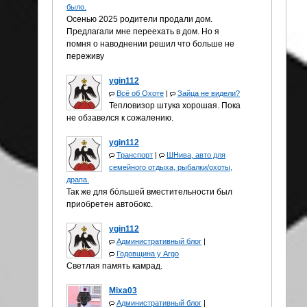
было.
Осенью 2025 родители продали дом.
Предлагали мне переехать в дом. Но я
помня о наводнении решил что больше не
переживу
ygin112
Всё об Охоте
|
Зайца не видели?
Тепловизор штука хорошая. Пока
не обзавелся к сожалению.
ygin112
Транспорт
|
ШНива, авто для
семейного отдыха, рыбалки/охоты,
драпа.
Так же для бóльшей вместительности был
приобретен автобокс.
ygin112
Административный блог
|
Годовщина у Аrgo
Светлая память камрад.
Mixa03
Административный блог
|