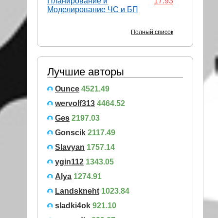
Планирование и
17.93
Моделирование ЧС и БП
Полный список
Лучшие авторы
Ounce
4521.49
wervolf313
4464.52
Ges
2197.03
Gonscik
2117.49
Slavyan
1757.14
ygin112
1343.05
Alya
1274.91
Landskneht
1023.84
sladki4ok
921.10