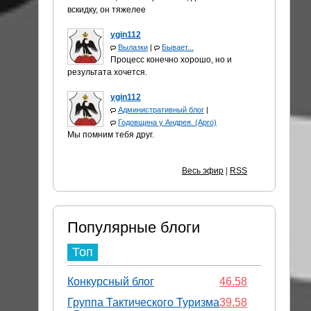
вскидку, он тяжелее
ygin112
Вылазки
|
Бывает...
Процесс конечно хорошо, но и
результата хочется.
ygin112
Административный блог
|
Годовщина у Андрея. (Арго)
Мы помним тебя друг.
Весь эфир
|
RSS
Популярные блоги
Топ
Конкурсный блог
46.58
Группа Тактического Туризма
39.58