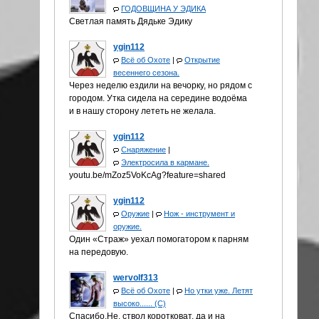
ГОДОВЩИНА У ЭДИКА
Светлая память Дядьке Эдику
ygin112
Всё об Охоте
|
Открытие
весеннего сезона.
Через неделю ездили на вечорку, но рядом с
городом. Утка сидела на середине водоёма
и в нашу сторону лететь не желала.
ygin112
Снаряжение
|
Электросила в кармане.
youtu.be/mZoz5VoKcAg?feature=shared
ygin112
Оружие
|
Нож - инструмент и
оружие.
Один «Страж» уехал помогатором к парням
на передовую.
wervolf313
Всё об Охоте
|
Но утки уже. Летят
высоко...... (С)
Спасибо.Не, ствол коротковат, да и на