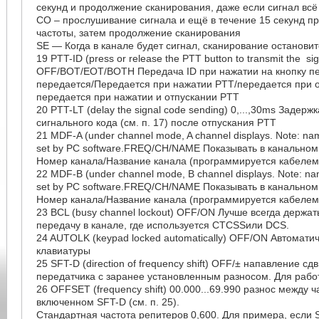
секунд и продолжение сканирования, даже если сигнал всё
CO – прослушивание сигнала и ещё в течение 15 секунд п
частоты, затем продолжение сканирования
SE — Когда в канале будет сигнал, сканирование остановит
19 PTT-ID (press or release the PTT button to transmit the si
OFF/BOT/EOT/BOTH Передача ID при нажатии на кнопку п
передается/Передается при нажатии PTT/передается при 
передается при нажатии и отпускании PTT
20 PTT-LT (delay the signal code sending) 0,...,30ms Задерж
сигнального кода (см. п. 17) после отпускания PTT
21 MDF-A (under channel mode, A channel displays. Note: nam
set by PC software.FREQ/CH/NAME Показывать в канальном
Номер канала/Название канала (программируется кабелем
22 MDF-B (under channel mode, B channel displays. Note: na
set by PC software.FREQ/CH/NAME Показывать в канальном
Номер канала/Название канала (программируется кабелем
23 BCL (busy channel lockout) OFF/ON Лучше всегда держат
передачу в канале, где используется CTCSSили DCS.
24 AUTOLK (keypad locked automatically) OFF/ON Автомати
клавиатуры
25 SFT-D (direction of frequency shift) OFF/± напавление сд
передатчика с заранее установленным разносом. Для рабо
26 OFFSET (frequency shift) 00.000...69.990 разнос между 
включенном SFT-D (см. п. 25).
Стандартная частота репитеров 0,600. Для примера, если S