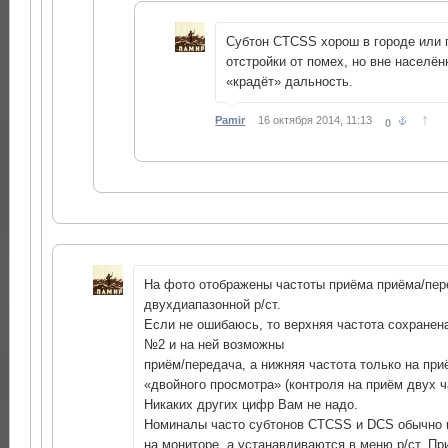
Субтон CTCSS хорош в городе или 
отстройки от помех, но вне населён
«крадёт» дальность.
↑
Pamir
16 октября 2014, 11:13
0
На фото отображены частоты приёма приёма/пер
двухдиапазонной р/ст.
Если не ошибаюсь, то верхняя частота сохранен
№2 и на ней возможны
приём/передача, а нижняя частота только на пр
«двойного просмотра» (контроля на приём двух ч
Никаких других цифр Вам не надо.
Номиналы часто субтонов CTCSS и DCS обычно 
на мониторе, а устанавливаются в меню р/ст. Пр