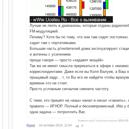
Лучше не лезть в диапазоны, которые отданы радиолюб
FM-модуляцией.
Почему? Хотя бы по тому, что они там сидят постоянно.
сидит там с портативками.
Большая часть р/любителей дома эксплуатируют стаци
и антенны с усилением.
проще говоря — просто «задавят мощёй».
Так же не имеет смысла пререкаться в эфире с неизве
корреспондентами. Даже если вы Коля Валуев, а Ваш о
прыщавый задр… т, то Вы его не найдёте чтобы вразум
времени это не стоит.
Просто условным сигналом смените частоту.
С теми, кто пришёл на «ваш» канал и начал «говнить»,
правило — ИГНОР. Полный и бескомпромисный. Ибо у б
одна задача — потроллить Вас.
Комментарий отредактирован
2014-10-
Pamir
16 октября 2014, 11:54
+1