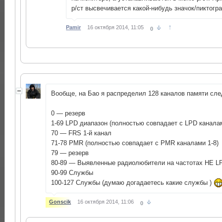
р/ст высвечивается какой-нибудь значок/пиктогр
↑
Pamir
16 октября 2014, 11:05
0
Вообще, на Бао я распределил 128 каналов памяти с
0 — резерв
1-69 LPD диапазон (полностью совпадает с LPD канала
70 — FRS 1-й канал
71-78 PMR (полностью совпадает с PMR каналами 1-8)
79 — резерв
80-89 — Выявленные радиолюбители на частотах НЕ 
90-99 Службы
100-127 Службы (думаю догадаетесь какие службы )
Gonscik
16 октября 2014, 11:06
0