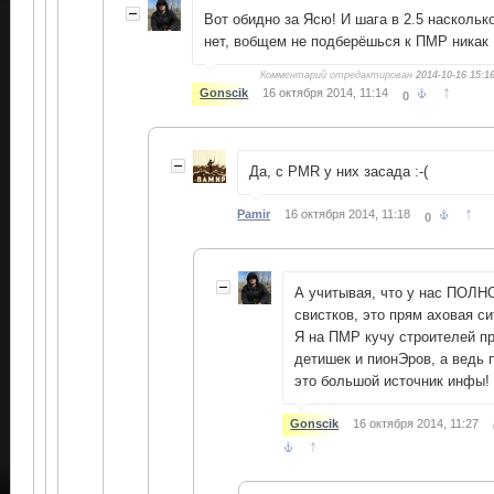
Вот обидно за Ясю! И шага в 2.5 наскольк
нет, вобщем не подберёшься к ПМР никак
Комментарий отредактирован
2014-10-16 15:1
↑
Gonscik
16 октября 2014, 11:14
0
Да, с PMR у них засада :-(
↑
Pamir
16 октября 2014, 11:18
0
А учитывая, что у нас ПОЛ
свистков, это прям аховая си
Я на ПМР кучу строителей п
детишек и пионЭров, а ведь 
это большой источник инфы!
Gonscik
16 октября 2014, 11:27
↑