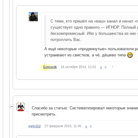
С теми, кто пришёл на «ваш» канал и начал «
существует одно правило — ИГНОР. Полный 
бескомпромисный. Ибо у большинства из них
потроллить Вас.
А ещё некоторые «продвинутые» пользователи р
устраивают из свистков, а чё, дёшево типа
↑
Gonscik
16 октября 2014, 12:01
0
Спасибо за статью. Систематизировал некоторые знани
присмотреть.
ygin112
27 февраля 2015, 11:45
0