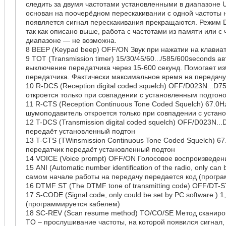
следить за двумя частотами установленными в диапазоне 
основан на поочерёдном перескакивании с одной частоты н
появляется сигнал перескакивания прекращаются. Режим 
так как описано выше, работа с частотами из памяти или с
диапазоне — не возможна.
8 BEEP (Keypad beep) OFF/ON Звук при нажатии на клавиа
9 TOT (Transmission timer) 15/30/45/60.../585/600seconds а
выключение передатчика через 15-600 секунд. Помогает из
передатчика. Фактически максимальное время на передачу 
10 R-DCS (Reception digital coded squelch) OFF/D023N...D
откроется только при совпадении с установленным подтон
11 R-CTS (Reception Continuous Tone Coded Squelch) 67.0Hz
шумоподавитель откроется только при совпадении с уста
12 T-DCS (Transmission digital coded squelch) OFF/D023N..
передаёт установленный подтон
13 T-CTS (TWinsmission Continuous Tone Coded Squelch) 67
передатчик передаёт установленный подтон
14 VOICE (Voice prompt) OFF/ON Голосовое воспроизведен
15 ANI (Automatic number identification of the radio, only can
самом начале работы на передачу передается код (прогр
16 DTMF ST (The DTMF tone of transmitting code) OFF/DT-
17 S-CODE (Signal code, only could be set by PC software.) 1
(программируется кабелем)
18 SC-REV (Scan resume method) TO/CO/SE Метод сканиро
TO – прослушивание частоты, на которой появился сигнал,