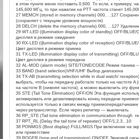
в этом пункте меню поставить 0,600. То если, к примеру, ч
145,600 МГц, то при нажатии на PTT частота станет 145,0
27 MEMCH (stored in memory channels) 000, ...127 Сохране
(сохраняет с текущим уровнем мощности)
28 DELCH (delete the memory channels) 000, ...127 Удалени
29 WT-LED (i]lumination display color of standby) OFF/BL
дисплея в режиме ожидания
30 RX-LED (i]lumination display color of reception) OFF/
Цвет дисплея в режиме приема
31 TX-LED (illumination display color of transmitting) OF
Цвет дисплея в режиме передача
32 AL-MOD (alarm mode) SITE/TONE/CODE Режим паника 
33 BAND (band selection)VHF/UHF Выбор диапазона
34 TX-AB (transmitting selection while in dual watch/ recepti
выбрать, чтобы на передачу работало только на частоте A 
на частоте B (нижняя частота), а можно выключить эту фун
35 STE (Tail Tone Elimination) OFF/ON Эта функция использ
активировать или дезактивировать конец передачи приемоп
используется только в связях между приемопередатчиками
через ретранслятор. Если через репитер — выключать.
36 RP_STE (Tail tone elimination in communication through re
37 RPT_RL (Delay the tail tone of repeater) OFF/1,2,3...10
38 PONMGS (Boot display) FULL/MGS При включении на экр
или приветствие
39 ROGER (tone end of transmission) ON/OFF Звуковой сигн