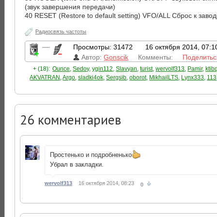
(звук завершения передачи)
40 RESET (Restore to default setting) VFO/ALL Сброс к заво
Радиосвязь частоты
—
Просмотры: 31472
16 октября 2014, 07:1
Автор:
Gonscik
Комменты:
Поделитьс
+ (18):
Ounce
,
Sedoy
,
ygin112
,
Slavyan
,
turist
,
wervolf313
,
Pamir
,
ktib
AKVATRAN
,
Argo
,
sladki4ok
,
Sergsib
,
oborot
,
MikhailLTS
,
Lynx333
,
113
26
комментариев
Простенько и подробненько
Убрал в закладки.
wervolf313
16 октября 2014, 08:23
0