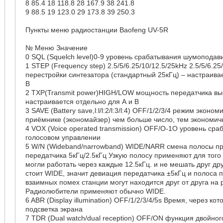
8 85.4 18 118.8 28 167.9 38 241.8
9 88.5 19 123.0 29 173.8 39 250.3
Пункты меню радиостанции Baofeng UV-5R
№ Меню Значение
0 SQL (Squelch level)0-9 уровень срабатывания шумоподав
1 STEP (Frequency step) 2.5/5/6.25/10/12.5/25kHz 2.5/5/6.25
перестройки синтезатора (стандартный 25кГц) – настраива
В
2 TXP(Transmit power)HIGH/LOW мощность передатчика вы
настраивается отдельно для А и В
3 SAVE (Battery save,l:l/l:2/l:3/l:4) OFF/1/2/3/4 режим эконом
приёмнике (экономайзер) чем больше число, тем экономич
4 VOX (Voice operated transmission) OFF/O-1O уровень ср
голосовом управлении
5 W/N (Wideband/narrowband) WIDE/NARR смена полосы п
передатчика 5кГц/2.5кГц Узкую полосу применяют для того
могли работать через каждые 12.5кГц. и не мешать друг дру
стоит WIDE, значит девиация передатчика ±5кГц и полоса 
взаимных помех станции могут находится друг от друга на 
Радиолюбители применяют обычно WIDE.
6 ABR (Display illumination) OFF/1/2/3/4/5s Время, через ко
подсветка экрана
7 TDR (Dual watch/dual reception) OFF/ON функция двойног