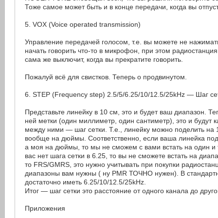
Тоже самое может быть и в конце передачи, когда вы отпуст
5. VOX (Voice operated transmission)
Управление передачей голосом, т.е. вы можете не нажимать
начать говорить что-то в микрофон, при этом радиостанция
сама же выключит, когда вы прекратите говорить.
Пожалуй всё для свистков. Теперь о продвинутом.
6. STEP (Frequency step) 2.5/5/6.25/10/12.5/25kHz — Шаг се
Представьте линейку в 10 см, это и будет ваш диапазон. Те
ней метки (один миллиметр, один сантиметр), это и будут 
между ними — шаг сетки. Т.е., линейку можно поделить на
вообще на дюймы. Соответственно, если ваша линейка по
а моя на дюймы, то мы не сможем с вами встать на один и т
вас нет шага сетки в 6.25, то вы не сможете встать на диап
то FRS/GMRS, это нужно учитывать при покупки радиостанц
диапазоны вам нужны ( ну PMR ТОЧНО нужен). В стандарт
достаточно иметь 6.25/10/12.5/25kHz.
Итог — шаг сетки это расстояние от одного канала до друго
Приложения