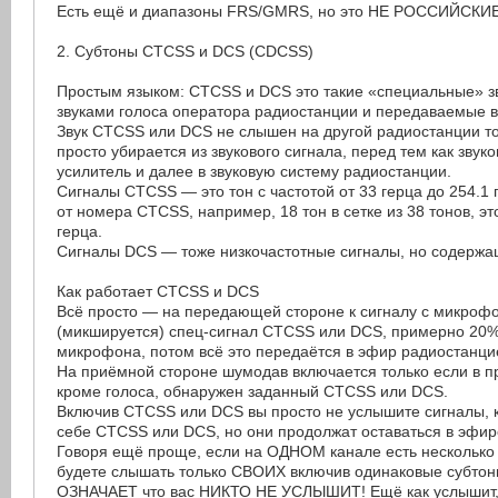
Есть ещё и диапазоны FRS/GMRS, но это НЕ РОССИЙСКИЕ
2. Субтоны CTCSS и DCS (CDCSS)
Простым языком: CTCSS и DCS это такие «специальные» з
звуками голоса оператора радиостанции и передаваемые в
Звук CTCSS или DCS не слышен на другой радиостанции то
просто убирается из звукового сигнала, перед тем как звук
усилитель и далее в звуковую систему радиостанции.
Сигналы CTCSS — это тон с частотой от 33 герца до 254.1 
от номера CTCSS, например, 18 тон в сетке из 38 тонов, эт
герца.
Сигналы DCS — тоже низкочастотные сигналы, но содержа
Как работает CTCSS и DCS
Всё просто — на передающей стороне к сигналу с микро
(микшируется) спец-сигнал CTCSS или DCS, примерно 20% 
микрофона, потом всё это передаётся в эфир радиостанци
На приёмной стороне шумодав включается только если в 
кроме голоса, обнаружен заданный CTCSS или DCS.
Включив CTCSS или DCS вы просто не услышите сигналы, 
себе CTCSS или DCS, но они продолжат оставаться в эфир
Говоря ещё проще, если на ОДНОМ канале есть несколько 
будете слышать только СВОИХ включив одинаковые субтон
ОЗНАЧАЕТ что вас НИКТО НЕ УСЛЫШИТ! Ещё как услышит