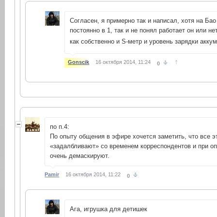
Согласен, я примерно так и написал, хотя на Бао
постоянно в 1, так и не понял работает он или не
как собственно и S-метр и уровень зарядки акку
↑
Gonscik
16 октября 2014, 11:24
0
по п.4:
По опыту общения в эфире хочется заметить, что все э
«задалбливают» со временем корреспондентов и при о
очень демаскируют.
Pamir
16 октября 2014, 11:22
0
Ага, игрушка для детишек