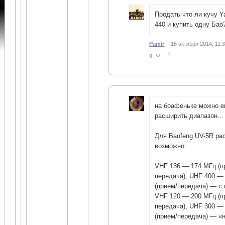
Продать что ли кучу Y
440 и купить одну Бао
Pamir
16 октября 2014, 11:
↑
0
на боафеньке можно е
расширить диапазон…
Для Baofeng UV-5R ра
возможно:
VHF 136 — 174 МГц (п
передача), UHF 400 —
(прием/передача) — с 
VHF 120 — 200 МГц (п
передача), UHF 300 —
(прием/передача) — «н