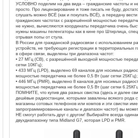
УСЛОВНО поделим на два вида – гражданские частоты и не
просто. Про лицензирование я тоже писать не буду, достат
слушать можно ВСЁ (как и покупать ВСЁ), а передачу вести
гражданских частотах с разрешённой мощностью передатчик
не нужно, вычисляются координаты передатчика очень быст
нужны машины пеленгаторы как в кине про Штирлица, спец
отрывая попы от стула.
В России для гражданской радиосвязи с использованием р
устройств, не требующих регистрации в территориальных го
в сфере связи, выделены три диапазона частот:
• 27 МГц (CB), с разрешённой выходной мощностью передат
сетки 10КГц);
• 433 МГц (LPD), выделено 69 каналов для носимых радио
мощностью передатчика не более 0,5 Вт (шаг сетки 25КГц);
• 446 МГц (PMR), выделено 8 каналов для носимых радиос
мощностью передатчика не более 0,5 Вт (шаг сетки 6.25КГц
ПОМНИТЕ, что купив два разных свистка (здесь и далее св
дешёвые радиостанции, которыми завалены всякого рода 
магазины сотовых телефонов или компов и эти свистки и
запрограммированные каналы и диапазон частот) вы может
НЕ смогут работать друг с другом! Выбирайте всегда одина
двухдиапазонку типа Midland G7, которая LPD и PMR.