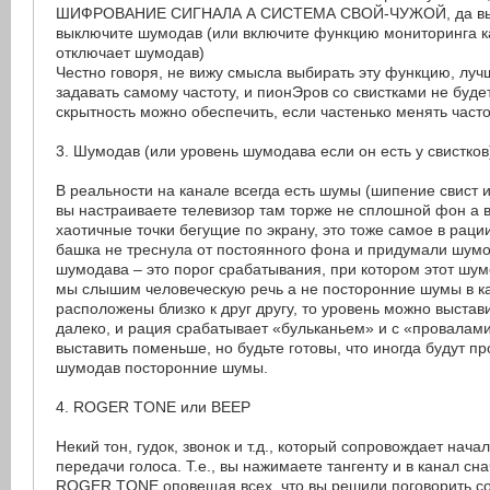
ШИФРОВАНИЕ СИГНАЛА А СИСТЕМА СВОЙ-ЧУЖОЙ, да вы и
выключите шумодав (или включите функцию мониторинга ка
отключает шумодав)
Честно говоря, не вижу смысла выбирать эту функцию, луч
задавать самому частоту, и пионЭров со свистками не буде
скрытность можно обеспечить, если частенько менять часто
3. Шумодав (или уровень шумодава если он есть у свистков
В реальности на канале всегда есть шумы (шипение свист и 
вы настраиваете телевизор там торже не сплошной фон а в
хаотичные точки бегущие по экрану, это тоже самое в рации
башка не треснула от постоянного фона и придумали шумо
шумодава – это порог срабатывания, при котором этот шу
мы слышим человеческую речь а не посторонние шумы в к
расположены близко к друг другу, то уровень можно выстав
далеко, и рация срабатывает «бульканьем» и с «провалами
выставить поменьше, но будьте готовы, что иногда будут п
шумодав посторонние шумы.
4. ROGER TONE или BEEP
Некий тон, гудок, звонок и т.д., который сопровождает нача
передачи голоса. Т.е., вы нажимаете тангенту и в канал сна
ROGER TONE оповещая всех, что вы решили поговорить с