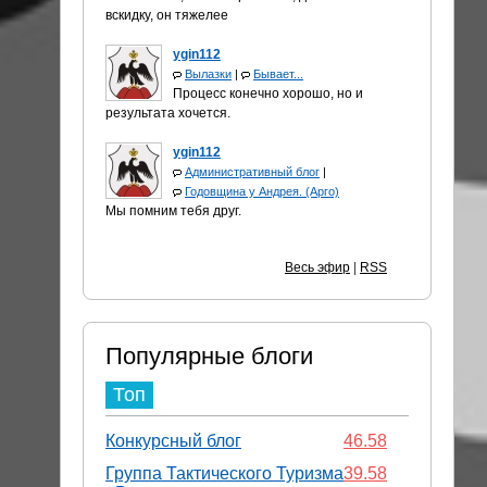
вскидку, он тяжелее
ygin112
Вылазки
|
Бывает...
Процесс конечно хорошо, но и
результата хочется.
ygin112
Административный блог
|
Годовщина у Андрея. (Арго)
Мы помним тебя друг.
Весь эфир
|
RSS
Популярные блоги
Топ
Конкурсный блог
46.58
Группа Тактического Туризма
39.58