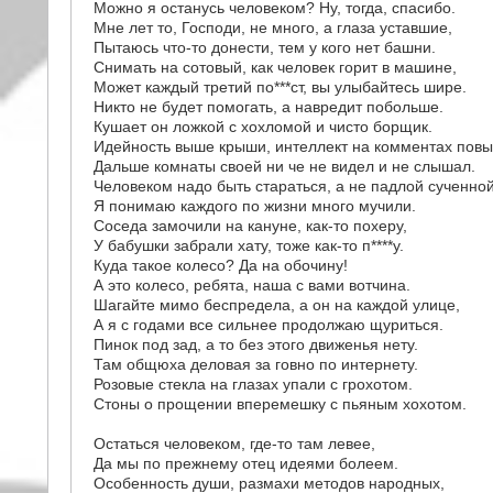
Можно я останусь человеком? Ну, тогда, спасибо.
Мне лет то, Господи, не много, а глаза уставшие,
Пытаюсь что-то донести, тем у кого нет башни.
Снимать на сотовый, как человек горит в машине,
Может каждый третий по***ст, вы улыбайтесь шире.
Никто не будет помогать, а навредит побольше.
Кушает он ложкой с хохломой и чисто борщик.
Идейность выше крыши, интеллект на комментах пов
Дальше комнаты своей ни че не видел и не слышал.
Человеком надо быть стараться, а не падлой сученно
Я понимаю каждого по жизни много мучили.
Соседа замочили на кануне, как-то похеру,
У бабушки забрали хату, тоже как-то п****у.
Куда такое колесо? Да на обочину!
А это колесо, ребята, наша с вами вотчина.
Шагайте мимо беспредела, а он на каждой улице,
А я с годами все сильнее продолжаю щуриться.
Пинок под зад, а то без этого движенья нету.
Там общюха деловая за говно по интернету.
Розовые стекла на глазах упали с грохотом.
Стоны о прощении вперемешку с пьяным хохотом.
Остаться человеком, где-то там левее,
Да мы по прежнему отец идеями болеем.
Особенность души, размахи методов народных,