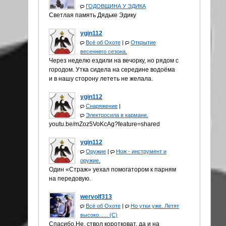
ГОДОВЩИНА У ЭДИКА
Светлая память Дядьке Эдику
ygin112
Всё об Охоте
|
Открытие
весеннего сезона.
Через неделю ездили на вечорку, но рядом с
городом. Утка сидела на середине водоёма
и в нашу сторону лететь не желала.
ygin112
Снаряжение
|
Электросила в кармане.
youtu.be/mZoz5VoKcAg?feature=shared
ygin112
Оружие
|
Нож - инструмент и
оружие.
Один «Страж» уехал помогатором к парням
на передовую.
wervolf313
Всё об Охоте
|
Но утки уже. Летят
высоко...... (С)
Спасибо.Не, ствол коротковат, да и на