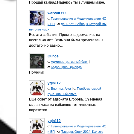
Прощай камрад.Надеюсь ты в лучшем мире.
wervolf313
Планирование и Моделирование ЧС
и БП
|
День "Z". Война, к которой мы
не готовимся
Все эти события. Просто задержались на
несколько лет. Ведь они были предсказаны
достаточно давно…
Ounce
Административный блог
|
Годовщина Эдуарда
Помним!
ygin112
Блог им. Alya
|
Пробуем сырой
гриб. Личный опыт.
Ещё совет от адвоката Егорова. Съеденая
сырая лисичка избавляет от кишечных
паразитов.
ygin112
Планирование и Моделирование ЧС
и БП
|
Паводок Орск 2024. Как это