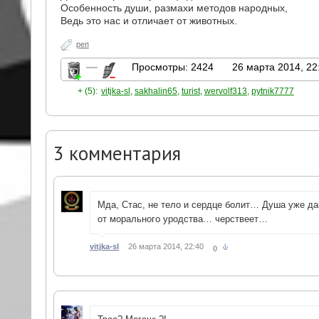
Особенность души, размахи методов народных,
Ведь это нас и отличает от животных.
реп
—
Просмотры: 2424
26 марта 2014, 22
+ (5):
vitjka-sl
,
sakhalin65
,
turist
,
wervolf313
,
pytnik7777
3
комментария
Мда, Стас, не тело и сердце болит… Душа уже д
от морального уродства… черствеет…
vitjka-sl
26 марта 2014, 22:40
0