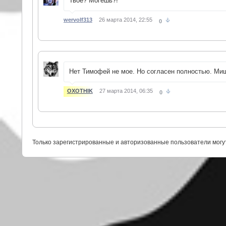
Твое? Могешь?!
wervolf313
26 марта 2014, 22:55
0
Нет Тимофей не мое. Но согласен полностью. М
OXOTHIK
27 марта 2014, 06:35
0
Только зарегистрированные и авторизованные пользователи могу