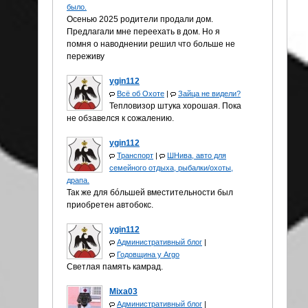
было.
Осенью 2025 родители продали дом.
Предлагали мне переехать в дом. Но я
помня о наводнении решил что больше не
переживу
ygin112
Всё об Охоте
|
Зайца не видели?
Тепловизор штука хорошая. Пока
не обзавелся к сожалению.
ygin112
Транспорт
|
ШНива, авто для
семейного отдыха, рыбалки/охоты,
драпа.
Так же для бóльшей вместительности был
приобретен автобокс.
ygin112
Административный блог
|
Годовщина у Аrgo
Светлая память камрад.
Mixa03
Административный блог
|