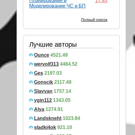
Планирование и
17.93
Моделирование ЧС и БП
Полный список
Лучшие авторы
Ounce
4521.49
wervolf313
4464.52
Ges
2197.03
Gonscik
2117.49
Slavyan
1757.14
ygin112
1343.05
Alya
1274.91
Landskneht
1023.84
sladki4ok
921.10