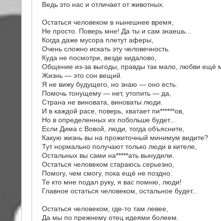
Ведь это нас и отличает от животных.
Остаться человеком в нынешнее время,
Не просто. Поверь мне! Да ты и сам знаешь...
Когда даже мусора плетут аферы,
Очень сложно искать эту человечность.
Куда не посмотри, везде кидалово,
Общение из-за выгоды, правды так мало, любви ещё м
Жизнь — это сон вещий.
Я не вижу будущего, но знаю — оно есть.
Помочь тонущему — нет, утопить — да,
Страна не виновата, виноваты люди.
И в каждой расе, поверь, хватает пи******ов,
Но в определенных их побольше будет...
Если Дима с Вовой, люди, тогда объясните,
Какую жизнь вы на прожиточный минимум видите?
Тут нормально получают только люди в кителе,
Остальных вы сами на*****ать вынудили.
Остаться человеком стараюсь серьезно,
Помогу, чем смогу, пока ещё не поздно.
Те кто мне подал руку, я вас помню, люди!
Главное остаться человеком, остальное будет...
Остаться человеком, где-то там левее,
Да мы по прежнему отец идеями болеем.