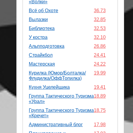
«Волки»
Всё об Охоте
36.73
Вылазки
32.85
Библиотека
32.53
У костра
32.10
Альпподготовка
26.86
Страйкбол
24.41
Мастерская
24.22
Курилка (Юмор/Болталка/
19.99
Флудилка/ОффТопилка)
Кухня Уцелейщика
19.41
Группа Тактического Туризма
18.89
«Урал»
Группа Тактического Туризма
18.75
«Кречет»
Административный блог
17.98