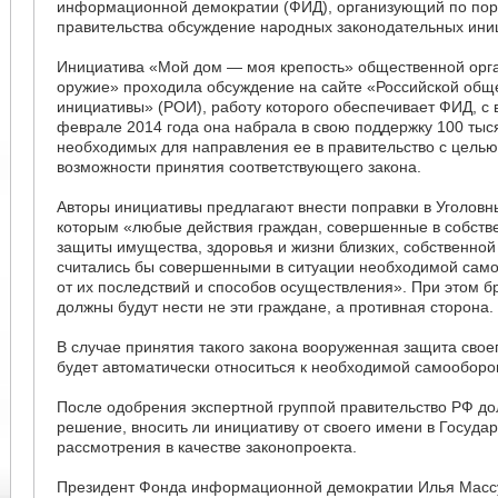
информационной демократии (ФИД), организующий по по
правительства обсуждение народных законодательных ини
Инициатива «Мой дом — моя крепость» общественной орг
оружие» проходила обсуждение на сайте «Российской общ
инициативы» (РОИ), работу которого обеспечивает ФИД, с 
феврале 2014 года она набрала в свою поддержку 100 тыся
необходимых для направления ее в правительство с цель
возможности принятия соответствующего закона.
Авторы инициативы предлагают внести поправки в Уголовны
которым «любые действия граждан, совершенные в собств
защиты имущества, здоровья и жизни близких, собственной
считались бы совершенными в ситуации необходимой сам
от их последствий и способов осуществления». При этом б
должны будут нести не эти граждане, а противная сторона.
В случае принятия такого закона вооруженная защита сво
будет автоматически относиться к необходимой самооборо
После одобрения экспертной группой правительство РФ д
решение, вносить ли инициативу от своего имени в Госуда
рассмотрения в качестве законопроекта.
Президент Фонда информационной демократии Илья Массу