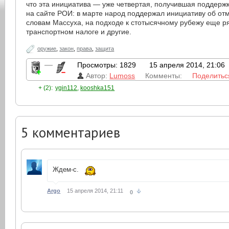
что эта инициатива — уже четвертая, получившая поддержк
на сайте РОИ: в марте народ поддержал инициативу об от
словам Массуха, на подходе к стотысячному рубежу еще ря
транспортном налоге и другие.
оружие
,
закон
,
права
,
защита
—
Просмотры: 1829
15 апреля 2014, 21:06
Автор:
Lumoss
Комменты:
Поделитьс
+ (2):
ygin112
,
kooshka151
5
комментариев
Ждем-с.
Argo
15 апреля 2014, 21:11
0