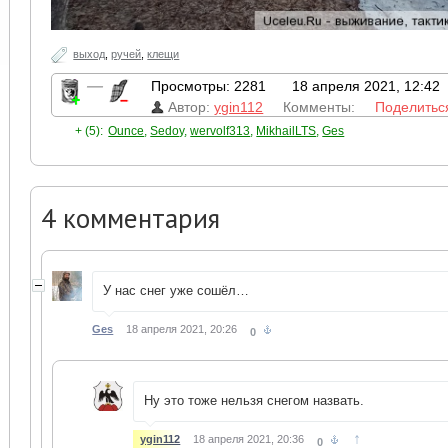
выход
,
ручей
,
клещи
—
Просмотры: 2281
18 апреля 2021, 12:42
Автор:
ygin112
Комменты:
Поделитьс
+ (5):
Ounce
,
Sedoy
,
wervolf313
,
MikhailLTS
,
Ges
4
комментария
У нас снег уже сошёл…
Ges
18 апреля 2021, 20:26
0
Ну это тоже нельзя снегом назвать.
↑
ygin112
18 апреля 2021, 20:36
0