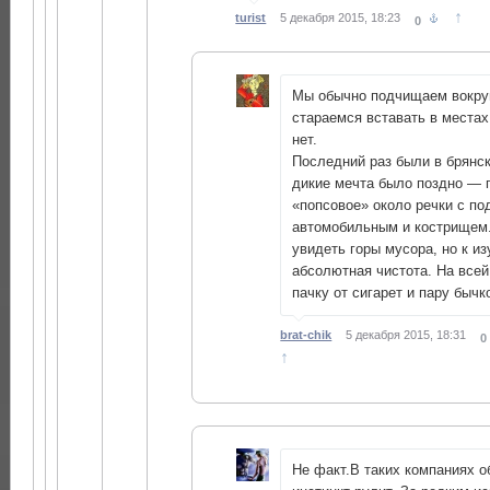
↑
turist
5 декабря 2015, 18:23
0
Мы обычно подчищаем вокруг
стараемся вставать в местах,
нет.
Последний раз были в брянск
дикие мечта было поздно — 
«попсовое» около речки с п
автомобильным и кострищем
увидеть горы мусора, но к 
абсолютная чистота. На все
пачку от сигарет и пару бычк
brat-chik
5 декабря 2015, 18:31
0
↑
Не факт.В таких компаниях 