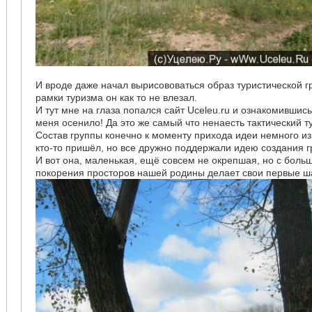
И вроде даже начал вырисововаться образ туристической г
рамки туризма он как то не влезал.
И тут мне на глаза попался сайт Uceleu.ru и ознакомившис
меня осенило! Да это же самый что ненаесть тактический т
Состав группы конечно к моменту прихода идеи немного из
кто-то пришёл, но все дружно поддержали идею создания г
И вот она, маленькая, ещё совсем не окрепшая, но с бол
покорения просторов нашей родины делает свои первые ш