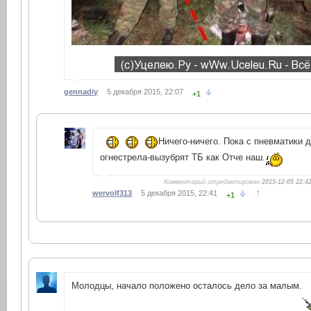
gennadiy
5 декабря 2015, 22:07
+1
Ничего-ничего. Пока с пневматики 
огнестрела-вызубрят ТБ как Отче наш.
Комментарий отредактирован
2015-12-05 22:4
↑
wervolf313
5 декабря 2015, 22:41
+1
Молодцы, начало положено осталось дело за малым.