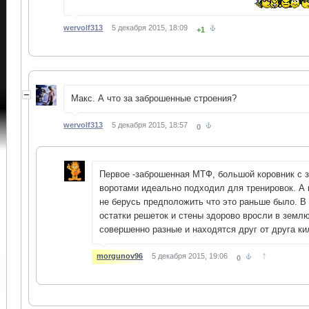
wervolf313
5 декабря 2015, 18:09
+1
Макс. А что за заброшенные строения?
wervolf313
5 декабря 2015, 18:57
0
Первое -заброшенная МТФ, большой коровник с 
воротами идеально подходил для тренировок. А 
не берусь предположить что это раньше было. В
остатки решеток и стены здорово вросли в земл
совершенно разные и находятся друг от друга ки
↑
morgunov96
5 декабря 2015, 19:06
0