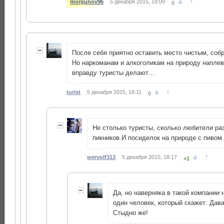
↑
morgunov96
5 декабря 2015, 18:09
0
После себя приятно оставить место чистым, собр
Но наркоманам и алкоголикам на природу наплев
вправду туристы делают…
↑
turist
5 декабря 2015, 18:11
0
Не столько туристы, сколько любители р
пикников.И посиделок на природе с пивом
↑
wervolf313
5 декабря 2015, 18:17
+1
Да, но наверняка в такой компании 
один человек, который скажет: Дав
Стыдно же!