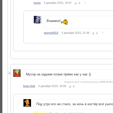
↑
turist
5 декабря 2015, 18:07
0
Взаимно!
↑
wervolf313
5 декабря 2015, 22:38
0
Мусор на заднем плане прямо как у нас ))
Комментарий отредактирован
2015-12-05 
brat-chik
5 декабря 2015, 18:08
0
Под утро его не стало, за ночь в костёр всё ушло