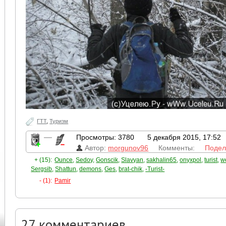
ГТТ
,
Туризм
—
Просмотры: 3780
5 декабря 2015, 17:52
Автор:
morgunov96
Комменты:
Подел
+ (15):
Ounce
,
Sedoy
,
Gonscik
,
Slavyan
,
sakhalin65
,
onyxpol
,
turist
,
w
Sergsib
,
Shattun
,
demons
,
Ges
,
brat-chik
,
-Turist-
- (1):
Pamir
27
комментариев