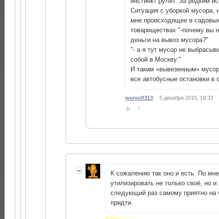
инстинкт рулит. За редким и
Ситуация с уборкой мусора, 
мне происходящее в садовы
товариществах "-почему вы н
деньги на вывоз мусора?"
"- а я тут мусор не выбрасыв
собой в Москву."
И таким «вывезенным» мусо
все автобусные остановки в 
wervolf313
5 декабря 2015, 18:33
↑
К сожалению так оно и есть. По мне
утилизировать не только своё, но и
следующий раз самому приятно на 
придти.