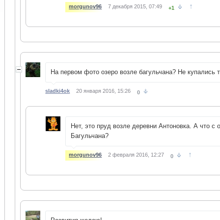
↑
morgunov96
7 декабря 2015, 07:49
+1
На первом фото озеро возле багульчана? Не купались 
sladki4ok
20 января 2016, 15:26
0
Нет, это пруд возле деревни Антоновка. А что с 
Багульчана?
↑
morgunov96
2 февраля 2016, 12:27
0