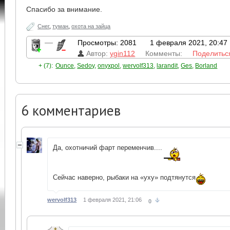
Спасибо за внимание.
Снег
,
туман
,
охота на зайца
—
Просмотры: 2081
1 февраля 2021, 20:47
Автор:
ygin112
Комменты:
Поделитьс
+ (7):
Ounce
,
Sedoy
,
onyxpol
,
wervolf313
,
larandit
,
Ges
,
Borland
6
комментариев
Да, охотничий фарт переменчив....
Сейчас наверно, рыбаки на «уху» подтянутся
wervolf313
1 февраля 2021, 21:06
0