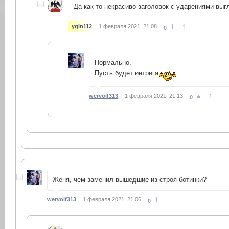
Да как то некрасиво заголовок с ударениями выг
↑
ygin112
1 февраля 2021, 21:08
0
Нормально.
Пусть будет интрига
↑
wervolf313
1 февраля 2021, 21:13
0
Женя, чем заменил вышедшие из строя ботинки?
wervolf313
1 февраля 2021, 21:06
0