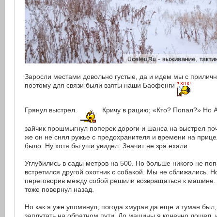
Заросли местами довольно густые, да и идем мы с прилич
поэтому для связи были взяты наши Баофенги
Грянул выстрел.
Кричу в рацию; «Кто? Попал?» Но А
зайчик прошмыгнул поперек дороги и шанса на выстрел поч
же он не снял ружье с предохранителя и времени на прице
было. Ну хотя бы уши увидел. Значит не зря ехали.
Углубились в сады метров на 500. Но больше никого не поп
встретился другой охотник с собакой. Мы не сближались. Н
переговорив между собой решили возвращаться к машине. 
тоже повернул назад.
Но как я уже упомянул, погода хмурая да еще и туман был,
заплутать на обратном пути. До машины я конечно дошел, 