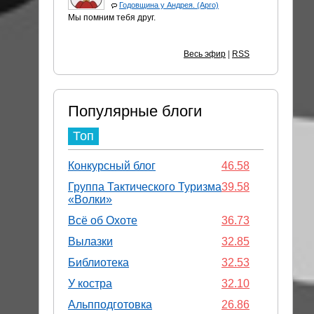
Годовщина у Андрея. (Арго)
Мы помним тебя друг.
Весь эфир
|
RSS
Популярные блоги
Топ
Конкурсный блог
46.58
Группа Тактического Туризма
39.58
«Волки»
Всё об Охоте
36.73
Вылазки
32.85
Библиотека
32.53
У костра
32.10
Альпподготовка
26.86