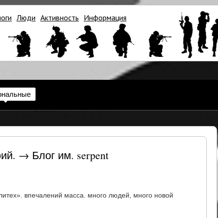
логи
Люди
Активность
Информация
ональные
й. → Блог им. serpent
литех». впечалений масса. много людей, много новой