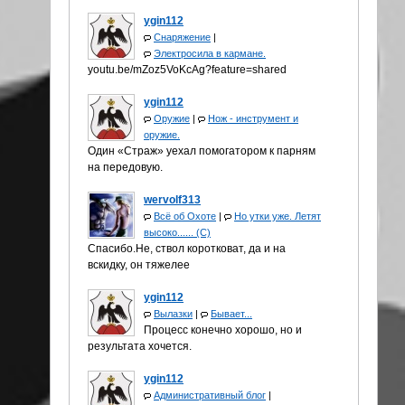
ygin112
Снаряжение
|
Электросила в кармане.
youtu.be/mZoz5VoKcAg?feature=shared
ygin112
Оружие
|
Нож - инструмент и
оружие.
Один «Страж» уехал помогатором к парням
на передовую.
wervolf313
Всё об Охоте
|
Но утки уже. Летят
высоко...... (С)
Спасибо.Не, ствол коротковат, да и на
вскидку, он тяжелее
ygin112
Вылазки
|
Бывает...
Процесс конечно хорошо, но и
результата хочется.
ygin112
Административный блог
|