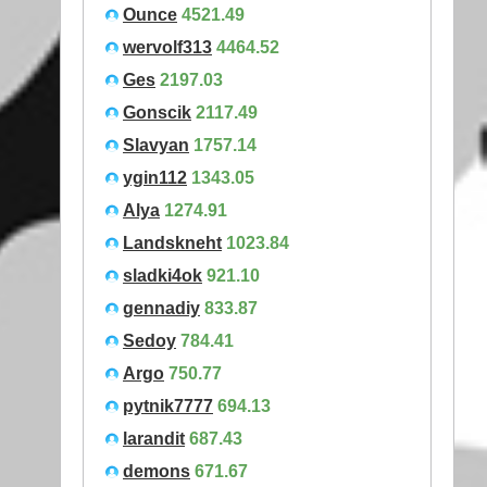
Ounce
4521.49
wervolf313
4464.52
Ges
2197.03
Gonscik
2117.49
Slavyan
1757.14
ygin112
1343.05
Alya
1274.91
Landskneht
1023.84
sladki4ok
921.10
gennadiy
833.87
Sedoy
784.41
Argo
750.77
pytnik7777
694.13
larandit
687.43
demons
671.67