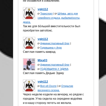
не обзавелся к сожалению.
ygin112
Транспорт
|
ШНива, авто для
семейного отдыха, рыбалки/охоты,
драпа.
Так же для бóльшей вместительности был
приобретен автобокс.
ygin112
Административный блог
|
Годовщина у Аrgo
Светлая память камрад.
Mixa03
Административный блог
|
ГОДОВЩИНА У ЭДИКА
Светлая память Дядьке Эдику
ygin112
Всё об Охоте
|
Открытие
весеннего сезона.
Через неделю ездили на вечорку, но рядом с
городом. Утка сидела на середине водоёма
и в нашу сторону лететь не желала.