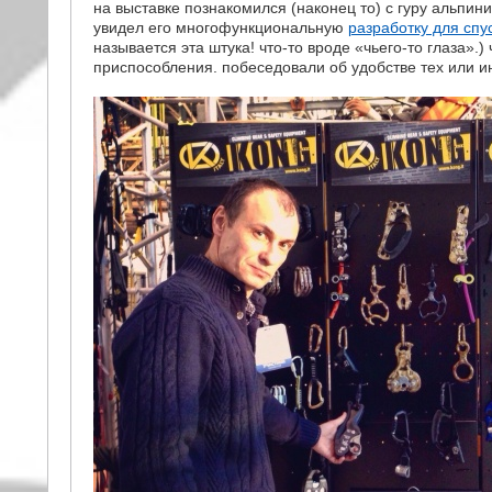
на выставке познакомился (наконец то) с гуру альпи
увидел его многофункциональную
разработку для спу
называется эта штука! что-то вроде «чьего-то глаза».
приспособления. побеседовали об удобстве тех или и