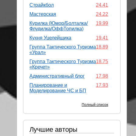
Страйкбол
24.41
Мастерская
24.22
Курилка (Юмор/Болталка/
19.99
Флудилка/ОффТопилка)
Кухня Уцелейщика
19.41
Группа Тактического Туризма
18.89
«Урал»
Группа Тактического Туризма
18.75
«Кречет»
Административный блог
17.98
Планирование и
17.93
Моделирование ЧС и БП
Полный список
Лучшие авторы