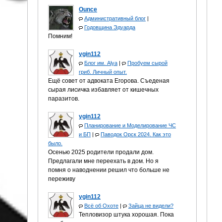
Ounce
Административный блог
|
Годовщина Эдуарда
Помним!
ygin112
Блог им. Alya
|
Пробуем сырой
гриб. Личный опыт.
Ещё совет от адвоката Егорова. Съеденая
сырая лисичка избавляет от кишечных
паразитов.
ygin112
Планирование и Моделирование ЧС
и БП
|
Паводок Орск 2024. Как это
было.
Осенью 2025 родители продали дом.
Предлагали мне переехать в дом. Но я
помня о наводнении решил что больше не
переживу
ygin112
Всё об Охоте
|
Зайца не видели?
Тепловизор штука хорошая. Пока