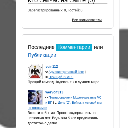
Кто сейчас на сайте (0)
Зарегистрированных:
0
, Гостей:
0
Все пользователи
Последние
Комментарии
или
Публикации
ygin112
Административный блог
|
ПРОЩАЙ БРАТ!!!
Прощай камрад.Надеюсь ты в лучшем мире.
wervolf313
Планирование и Моделирование ЧС
и БП
|
День "Z". Война, к которой мы
не готовимся
Все эти события. Просто задержались на
несколько лет. Ведь они были предсказаны
достаточно давно…