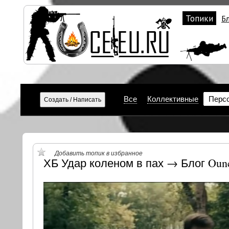
Топики
Б
Все
Коллективные
Перс
Добавить топик в избранное
ХБ Удар коленом в пах → Блог Oun