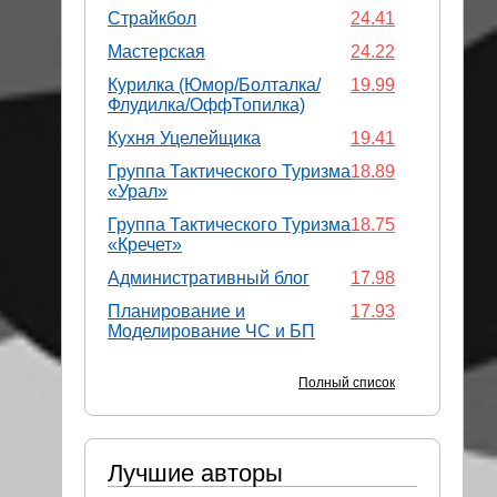
Страйкбол
24.41
Мастерская
24.22
Курилка (Юмор/Болталка/
19.99
Флудилка/ОффТопилка)
Кухня Уцелейщика
19.41
Группа Тактического Туризма
18.89
«Урал»
Группа Тактического Туризма
18.75
«Кречет»
Административный блог
17.98
Планирование и
17.93
Моделирование ЧС и БП
Полный список
Лучшие авторы