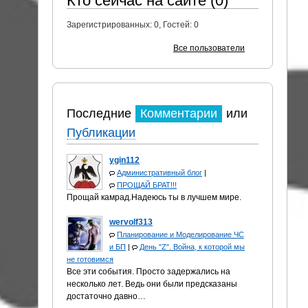
Кто сейчас на сайте (0)
Зарегистрированных:
0
, Гостей:
0
Все пользователи
Последние
Комментарии
или
Публикации
ygin112
Административный блог
|
ПРОЩАЙ БРАТ!!!
Прощай камрад.Надеюсь ты в лучшем мире.
wervolf313
Планирование и Моделирование ЧС
и БП
|
День "Z". Война, к которой мы
не готовимся
Все эти события. Просто задержались на
несколько лет. Ведь они были предсказаны
достаточно давно…