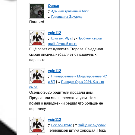
Ounce
Административный блог
|
Годовщина Эдуарда
Помним!
ygin112
Блог им. Alya
|
Пробуем сырой
гриб. Личный опыт.
Ещё совет от адвоката Егорова. Съеденая
сырая лисичка избавляет от кишечных
паразитов.
ygin112
Планирование и Моделирование ЧС
и БП
|
Паводок Орск 2024. Как это
было.
Осенью 2025 родители продали дом.
Предлагали мне переехать в дом. Но я
помня о наводнении решил что больше не
переживу
ygin112
Всё об Охоте
|
Зайца не видели?
Тепловизор штука хорошая. Пока