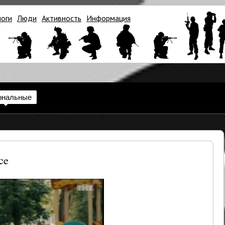
логи
Люди
Активность
Информация
ональные
ce