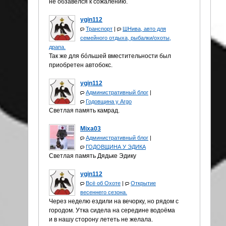
не обзавелся к сожалению.
ygin112
Транспорт
|
ШНива, авто для
семейного отдыха, рыбалки/охоты,
драпа.
Так же для бóльшей вместительности был
приобретен автобокс.
ygin112
Административный блог
|
Годовщина у Аrgo
Светлая память камрад.
Mixa03
Административный блог
|
ГОДОВЩИНА У ЭДИКА
Светлая память Дядьке Эдику
ygin112
Всё об Охоте
|
Открытие
весеннего сезона.
Через неделю ездили на вечорку, но рядом с
городом. Утка сидела на середине водоёма
и в нашу сторону лететь не желала.