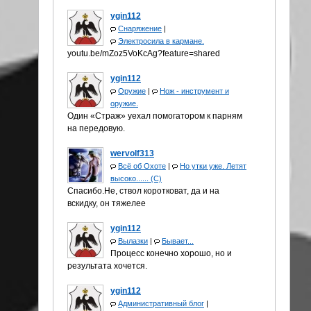
ygin112
Снаряжение
|
Электросила в кармане.
youtu.be/mZoz5VoKcAg?feature=shared
ygin112
Оружие
|
Нож - инструмент и
оружие.
Один «Страж» уехал помогатором к парням
на передовую.
wervolf313
Всё об Охоте
|
Но утки уже. Летят
высоко...... (С)
Спасибо.Не, ствол коротковат, да и на
вскидку, он тяжелее
ygin112
Вылазки
|
Бывает...
Процесс конечно хорошо, но и
результата хочется.
ygin112
Административный блог
|