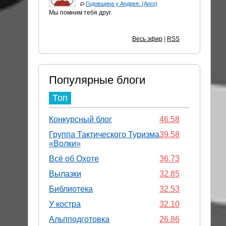
Годовщина у Андрея. (Арго)
Мы помним тебя друг.
Весь эфир
|
RSS
Популярные блоги
Топ
Конкурсный блог
46.58
Группа Тактического Туризма
39.58
«Волки»
Всё об Охоте
36.73
Вылазки
32.85
Библиотека
32.53
У костра
32.10
Альпподготовка
26.86