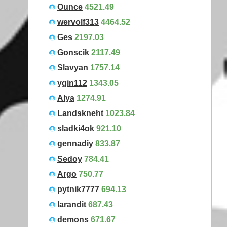
Ounce
4521.49
wervolf313
4464.52
Ges
2197.03
Gonscik
2117.49
Slavyan
1757.14
ygin112
1343.05
Alya
1274.91
Landskneht
1023.84
sladki4ok
921.10
gennadiy
833.87
Sedoy
784.41
Argo
750.77
pytnik7777
694.13
larandit
687.43
demons
671.67