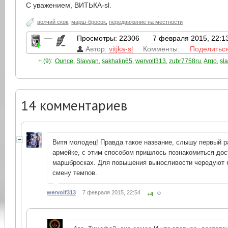
С уважением, ВИТЬКА-sl.
волчий скок
,
марш-бросок
,
передвижение на местности
—
Просмотры: 22306
7 февраля 2015, 22:1
Автор:
vitjka-sl
Комменты:
Поделитьс
+ (9):
Ounce
,
Slavyan
,
sakhalin65
,
wervolf313
,
zubr7758ru
,
Argo
,
sl
14
комментариев
Витя молодец! Правда такое название, слышу первый ра
армейке, с этим способом пришлось познакомиться дос
маршбросках. Для повышения выносливости чередуют бе
смену темпов.
wervolf313
7 февраля 2015, 22:54
+4