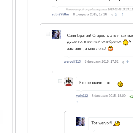
Комментарий отредактирован
2015-02-08 17:27:1
↑
zubr7758ru
8 февраля 2015, 17:26
0
Саня Братан! Старость это я так м
душе то, я вечный октябренок!
А 
заставят, а мне лень!
wervolf313
8 февраля 2015, 17:52
0
Кто не скачет тот…
ygin112
8 февраля 2015, 18:00
+
↑
Тот wervolf!