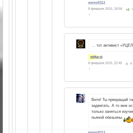
wervolf313
8 февраля 2015, 18:59
+2
↑
… тот активист «УЦЕ
vitjka-sl
8 февраля 2015, 22:45
0
↑
Витя! Ты прекращай т
задвигать. А то мне о
только заняться изуче
пьяной обезьяны.
wervolf313