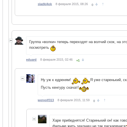
↑
sladki4ok
8 февраля 2015, 08:26
0
Группа «волки» теперь переходят на волчий скок, на эт
посмотреть
eduard
8 февраля 2015, 02:46
+1
Ну уж к едреням!
Я уже старенький, ск
Пусть кенгуру скачат!
↑
wervolf313
8 февраля 2015, 11:59
0
Харе прибеднятся! Старинький он! как гов
фильме жить захочиш не так раскарячися