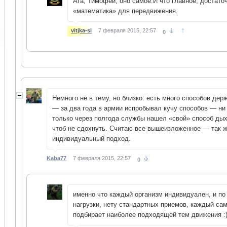
Ага, Тимофей, оно самое.И что главное, достато
«математика» для передвижения.
↑
vitjka-sl
7 февраля 2015, 22:57
0
Немного не в тему, но близко: есть много способов дер
— за два года в армии испробывал кучу способов — ни 
только через полгода службы нашел «свой» способ ды
чтоб не сдохнуть. Считаю все вышеизложенное — так 
индивидуальный подход.
Kaba77
7 февраля 2015, 22:57
0
именно что каждый организм индивидуален, и по
нагрузки, нету стандартных приемов, каждый са
подбирает наиболее подходящей тем движения :