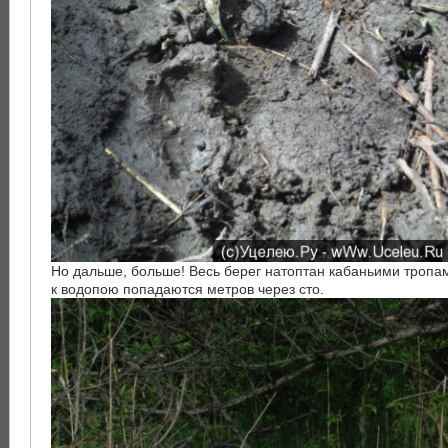
Но дальше, больше! Весь берег натоптан кабаньими тропам
к водопою попадаются метров через сто.