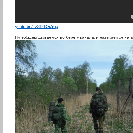
youtu.be/_zSB6iOsYqg
Ну вобщем двигаемся по берегу канала, и натыкаемся на т