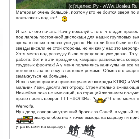
Материал очень большой, поэтому кто не боится зверя по
пожаловать под кат!
И так, с чего начать. Начну пожалуй с того, что идея прове
под лагерь постоянной дислокаци для наших групповых вы
зрела в наших головах уже давно. Но то-ли боги были не б
звезды висели не стой стороны, но ни как у нас это мероп
Хотя место под разведку было определено уже давно. То у 
работа. Вот и в эти праздники, камрады разъехались совер
трудовых фронтах! А у меня получились каникулы на все м
погоняв сына по лесу в тестовом режиме. Обмяв его снаря
замахнуться на большее.
Итак в мероприятии приняли участие камрады KTIBQ и WE
мальчик Иван, десяти лет отроду. Стремительно вживающи
Никнейма пока не имеющий, но горящий желанием получить
право носить шеврон ГТТ «ВОЛКИ».
Что не может 
Wervolfa.
Ну к делу, совершив утренний бросок за Саней, в чудный г
рванули обратно к точке выхода на маршрут и приб
утра встали на маршрут.