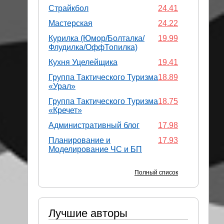
Страйкбол
24.41
Мастерская
24.22
Курилка (Юмор/Болталка/
19.99
Флудилка/ОффТопилка)
Кухня Уцелейщика
19.41
Группа Тактического Туризма
18.89
«Урал»
Группа Тактического Туризма
18.75
«Кречет»
Административный блог
17.98
Планирование и
17.93
Моделирование ЧС и БП
Полный список
Лучшие авторы