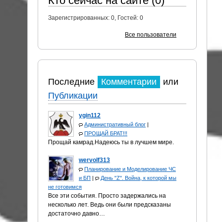
Кто сейчас на сайте (0)
Зарегистрированных:
0
, Гостей:
0
Все пользователи
Последние
Комментарии
или
Публикации
ygin112
Административный блог
|
ПРОЩАЙ БРАТ!!!
Прощай камрад.Надеюсь ты в лучшем мире.
wervolf313
Планирование и Моделирование ЧС
и БП
|
День "Z". Война, к которой мы
не готовимся
Все эти события. Просто задержались на
несколько лет. Ведь они были предсказаны
достаточно давно…