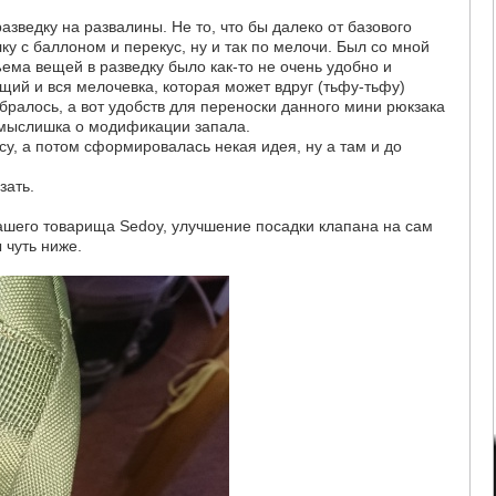
азведку на развалины. Не то, что бы далеко от базового
елку с баллоном и перекус, ну и так по мелочи. Был со мной
ъема вещей в разведку было как-то не очень удобно и
ящий и вся мелочевка, которая может вдруг (тьфу-тьфу)
убралось, а вот удобств для переноски данного мини рюкзака
а мыслишка о модификации запала.
у, а потом сформировалась некая идея, ну а там и до
зать.
ашего товарища Sedoy, улучшение посадки клапана на сам
 чуть ниже.