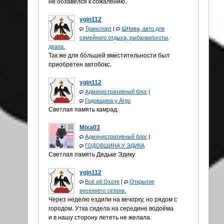
не обзавелся к сожалению.
ygin112
Транспорт
|
ШНива, авто для
семейного отдыха, рыбалки/охоты,
драпа.
Так же для бóльшей вместительности был
приобретен автобокс.
ygin112
Административный блог
|
Годовщина у Аrgo
Светлая память камрад.
Mixa03
Административный блог
|
ГОДОВЩИНА У ЭДИКА
Светлая память Дядьке Эдику
ygin112
Всё об Охоте
|
Открытие
весеннего сезона.
Через неделю ездили на вечорку, но рядом с
городом. Утка сидела на середине водоёма
и в нашу сторону лететь не желала.