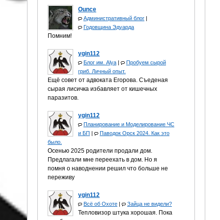
Ounce
Административный блог
|
Годовщина Эдуарда
Помним!
ygin112
Блог им. Alya
|
Пробуем сырой
гриб. Личный опыт.
Ещё совет от адвоката Егорова. Съеденая
сырая лисичка избавляет от кишечных
паразитов.
ygin112
Планирование и Моделирование ЧС
и БП
|
Паводок Орск 2024. Как это
было.
Осенью 2025 родители продали дом.
Предлагали мне переехать в дом. Но я
помня о наводнении решил что больше не
переживу
ygin112
Всё об Охоте
|
Зайца не видели?
Тепловизор штука хорошая. Пока