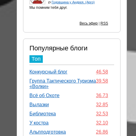
Годовщина у Андрея. (Арго)
Мы помним тебя друг.
Весь эфир
|
RSS
Популярные блоги
Топ
Конкурсный блог
46.58
Группа Тактического Туризма
39.58
«Волки»
Всё об Охоте
36.73
Вылазки
32.85
Библиотека
32.53
У костра
32.10
Альпподготовка
26.86