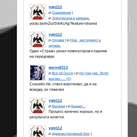
ygin112
Снаряжение
|
Электросила в кармане.
youtu.be/mZoz5VoKcAg?feature=shared
ygin112
Оружие
|
Нож - инструмент и
оружие.
Один «Страж» уехал помогатором к парням
на передовую.
wervolf313
Всё об Охоте
|
Но утки уже. Летят
высоко...... (С)
Спасибо.Не, ствол коротковат, да и на
вскидку, он тяжелее
ygin112
Вылазки
|
Бывает...
Процесс конечно хорошо, но и
результата хочется.
ygin112
Административный блог
|