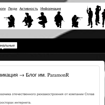
логи
Люди
Активность
Информация
ональные
фикация → Блог им. ParamonR
разчика отечественного рюкзакостроения от компании Сплав
росторах интернета.