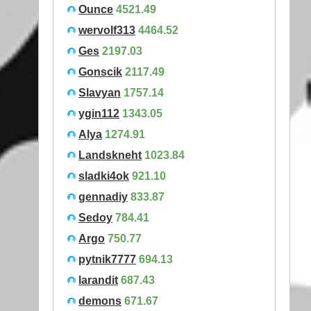
Ounce
4521.49
wervolf313
4464.52
Ges
2197.03
Gonscik
2117.49
Slavyan
1757.14
ygin112
1343.05
Alya
1274.91
Landskneht
1023.84
sladki4ok
921.10
gennadiy
833.87
Sedoy
784.41
Argo
750.77
pytnik7777
694.13
larandit
687.43
demons
671.67