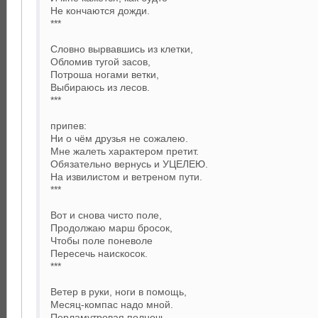
Не кончаются дожди.
***
Словно вырвавшись из клетки,
Обломив тугой засов,
Потроша ногами ветки,
Выбираюсь из лесов.
***
припев:
Ни о чём друзья не сожалею.
Мне жалеть характером претит.
Обязательно вернусь и УЦЕЛЕЮ.
На извилистом и ветреном пути.
***
Вот и снова чисто поле,
Продолжаю марш бросок,
Чтобы поле поневоле
Пересечь наискосок.
***
Ветер в руки, ноги в помощь,
Месяц-компас надо мной.
Перламутровая полночь