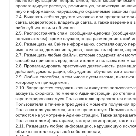
является вульгарной, непристойной, носит мошеннический 
пропагандирует расовую, религиозную, этническую ненавис
иную информацию, нарушающую охраняемые законом пра
2.4. Выдавать себя за другого человека или представителя
сайта, модераторов, владельца сайта, а также введение в 
либо субъектов или объектов;
2.5. Распространять спам, сообщения-цепочки (сообщения
пользователям), кроме случаев, когда размещение такой
2.6. Размещать на Сайте информацию, составляющую перс
имя, отчество, домашние адреса, номера телефонов, адрес
2.7. Размещать любые файлы, которые содержат или могут
способны причинить вред посетителям и пользователям са
2.8. Пропагандировать преступную деятельность, размеща
действий, демонстрация, обсуждение, обучение изготовле
2.9. Любым способом, в том числе путем взлома, пытаться 
которому он принадлежит;
2.10. Запрещается создавать клоны аккаунтов пользователе
аккаунта, сходного, по мнению Администрации, до степен
зарегистрировавшемуся Пользователю предлагается изменит
Пользователя в течение трёх дней с момента получения пр
Пользователя удаляется, что не препятствует Пользовател
остаются на усмотрение Администрации. Также запрещаетс
Пользователями) аватарами, как при регистрации, так и в 
2.11. Размещать любую информацию, нарушающую исключи
объекты интеллектуальной собственности;