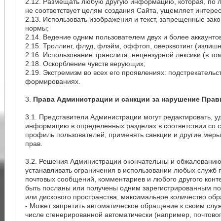
2.12. Размещать любую другую информацию, которая, по 
не соответствует целям создания Сайта, ущемляет интерес
2.13. Использовать изображения и текст, запрещенные за
нормы;
2.14. Ведение одним пользователем двух и более аккаунтов
2.15. Троллинг, флуд, флэйм, оффтоп, оверквотинг (излиш
2.16. Использование транслита, нецензурной лексики (в т
2.18. Оскорбление чувств верующих;
2.19. Экстремизм во всех его проявлениях: подстрекательс
формированиях.
3.
Права Администрации и санкции за нарушение Прав
3.1. Представители Администрации могут редактировать, 
информацию в определенных разделах в соответствии со 
профиль пользователей, применять санкции и другие меры
прав.
3.2. Решения Администрации окончательны и обжалованию
устанавливать ограничения в использовании любых служб п
почтовых сообщений, комментариев и любого другого конт
быть посланы или получены одним зарегистрированным п
или дискового пространства, максимальное количество обр
- Может запретить автоматическое обращение к своим слу
числе сгенерированной автоматически (например, почтового